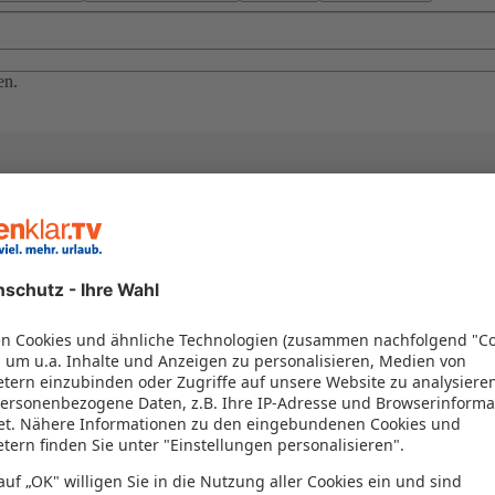
en.
el in einem Paket kombiniert werden – das spart Zeit und Geld. Nutzen 
en!