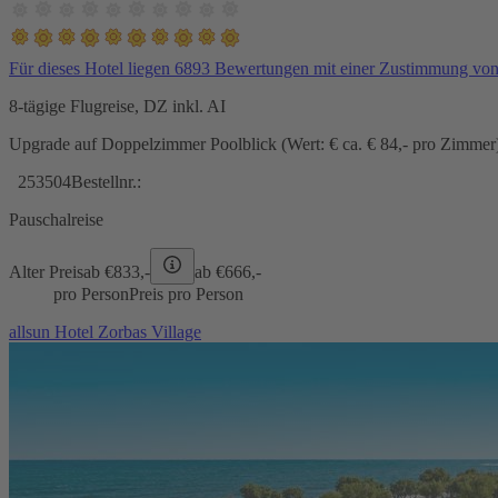
Für dieses Hotel liegen 6893 Bewertungen mit einer Zustimmung vo
8-tägige Flugreise, DZ inkl. AI
Upgrade auf Doppelzimmer Poolblick (Wert: € ca. € 84,- pro Zimmer) 
253504
Bestellnr.:
Pauschalreise
Alter Preis
ab €
833,-
ab €
666,-
pro Person
Preis pro Person
allsun Hotel Zorbas Village