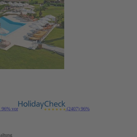
n 96% vor
(2407)
96%
altung