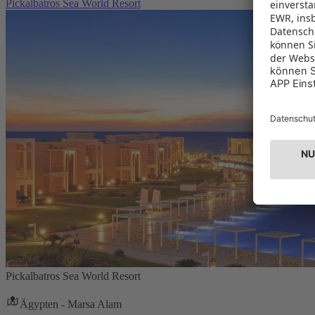
Pickalbatros Sea World Resort
Pickalbatros Sea World Resort
Ägypten - Marsa Alam