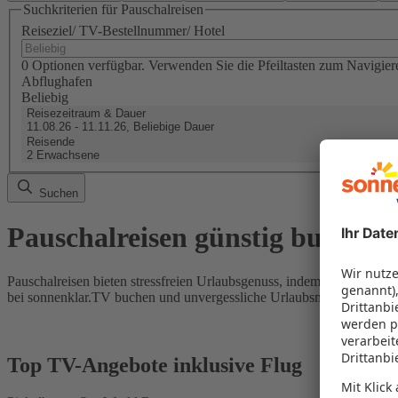
Suchkriterien für Pauschalreisen
Reiseziel/ TV-Bestellnummer/ Hotel
0 Optionen verfügbar. Verwenden Sie die Pfeiltasten zum Navigier
Abflughafen
Beliebig
Reisezeitraum & Dauer
11.08.26 - 11.11.26, Beliebige Dauer
Reisende
2 Erwachsene
Suchen
Pauschalreisen günstig buchen
Pauschalreisen bieten stressfreien Urlaubsgenuss, indem Flug und Hot
bei sonnenklar.TV buchen und unvergessliche Urlaubsmomente erleb
Top TV-Angebote inklusive Flug