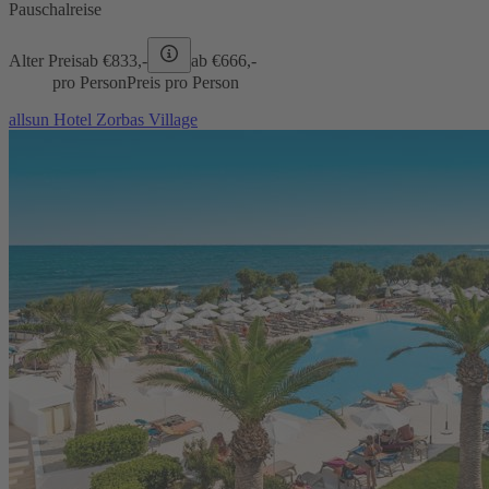
Pauschalreise
Alter Preis
ab €
833,-
ab €
666,-
pro Person
Preis pro Person
allsun Hotel Zorbas Village