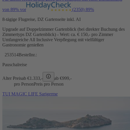
von 89% vor
(2350)
89%
8-tägige Flugreise, DZ Gartenseite inkl. AI
Upgrade auf Doppelzimmer Gartenblick (bei direkter Buchung des
Zimmertyps DZ Gartenblick) - Wert: ca. € 150,- pro Zimmer
Umfangreiche All Inclusive Verpflegung mit vielfältiger
Gastronomie genießen
253514
Bestellnr.:
Pauschalreise
Alter Preis
ab €
1.333,-
ab €
999,-
pro Person
Preis pro Person
TUI MAGIC LIFE Sarigerme