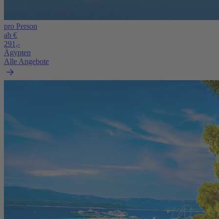
pro Person
ab €
291,-
Ägypten
Alle Angebote