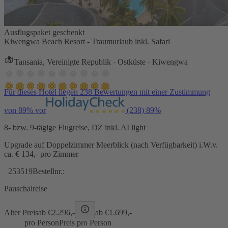
Ausflugspaket geschenkt
Kiwengwa Beach Resort - Traumurlaub inkl. Safari
Tansania, Vereinigte Republik - Ostküste - Kiwengwa
Für dieses Hotel liegen 238 Bewertungen mit einer Zustimmung
von 89% vor
(238)
89%
8- bzw. 9-tägige Flugreise, DZ inkl. AI light
Upgrade auf Doppelzimmer Meerblick (nach Verfügbarkeit) i.W.v.
ca. € 134,- pro Zimmer
253519
Bestellnr.:
Pauschalreise
Alter Preis
ab €
2.296,-
ab €
1.699,-
pro Person
Preis pro Person