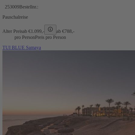
253009
Bestellnr.:
Pauschalreise
Alter Preis
ab €
1.099,-
ab €
788,-
pro Person
Preis pro Person
TUI BLUE Samaya