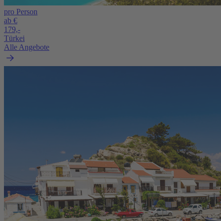
pro Person
ab €
179,-
Türkei
Alle Angebote