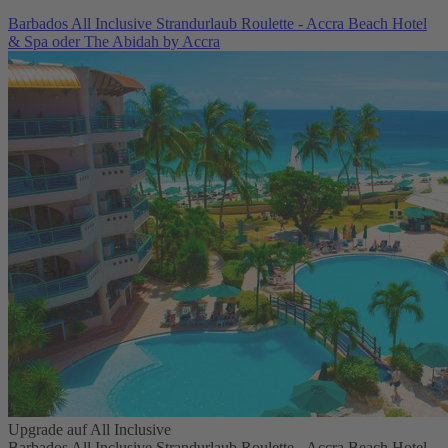
Barbados All Inclusive Strandurlaub Roulette - Accra Beach Hotel
& Spa oder The Abidah by Accra
Upgrade auf All Inclusive
Barbados All Inclusive Strandurlaub Roulette - Accra Beach Hotel