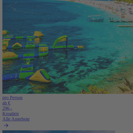
pro Person
ab €
296,-
Kroatien
Alle Angebote