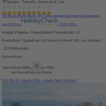
Spanien - Teneriffa - Puerto de la Cruz
Für dieses Hotel liegen 1191 Bewertungen mit einer Zustimmung
von 81% vor
(1191)
81%
8-tägige Flugreise, Doppelzimmer Premium inkl. AI
Kostenfreies Upgrade auf All Inclusive (Wert € 199.- pro Zimmer)
253500
Bestellnr.:
Pauschalreise
Alter Preis
ab €
899,-
ab €
699,-
pro Person
Preis pro Person
TUI BLUE Atlantic Hills - Adults Only Stil-Hotel