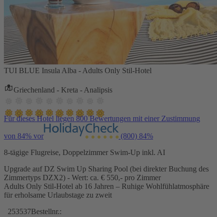
TUI BLUE Insula Alba - Adults Only Stil-Hotel
Griechenland - Kreta - Analipsis
Für dieses Hotel liegen 800 Bewertungen mit einer Zustimmung
von 84% vor
(800)
84%
8-tägige Flugreise, Doppelzimmer Swim-Up inkl. AI
Upgrade auf DZ Swim Up Sharing Pool (bei direkter Buchung des
Zimmertyps DZX2) - Wert: ca. € 550,- pro Zimmer
Adults Only Stil-Hotel ab 16 Jahren – Ruhige Wohlfühlatmosphäre
für erholsame Urlaubstage zu zweit
253537
Bestellnr.: