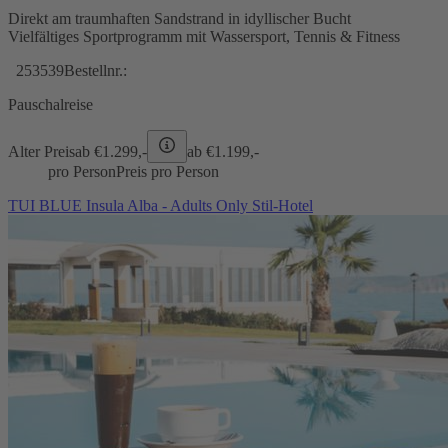
Direkt am traumhaften Sandstrand in idyllischer Bucht
Vielfältiges Sportprogramm mit Wassersport, Tennis & Fitness
253539
Bestellnr.:
Pauschalreise
Alter Preis
ab €
1.299,-
ab €
1.199,-
pro Person
Preis pro Person
TUI BLUE Insula Alba - Adults Only Stil-Hotel