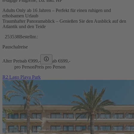
8-tägige Flugreise, DZ inkl. HP
Adults Only ab 16 Jahren – Perfekt für einen ruhigen und
erholsamen Urlaub
Traumhafter Panoramablick – Genießen Sie den Ausblick auf den
Atlantik und den Teide
253538
Bestellnr.:
Pauschalreise
Alter Preis
ab €
999,-
ab €
699,-
pro Person
Preis pro Person
R2 Lago Playa Park