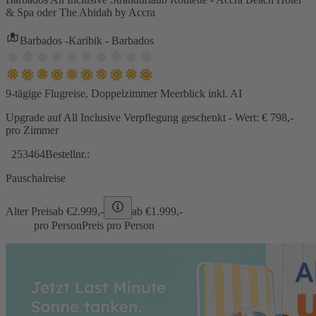
& Spa oder The Abidah by Accra
Barbados -Karibik - Barbados
9-tägige Flugreise, Doppelzimmer Meerblick inkl. AI
Upgrade auf All Inclusive Verpflegung geschenkt - Wert: € 798,-
pro Zimmer
253464
Bestellnr.:
Pauschalreise
Alter Preis
ab €
2.999,-
ab €
1.999,-
pro Person
Preis pro Person