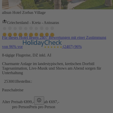
allsun Hotel Zorbas Village
Griechenland - Kreta - Anissaras
Für dieses Hotel liegen 2407 Bewertungen mit einer Zustimmung
von 96% vor
(2407)
96%
8-tägige Flugreise, DZ inkl. AI
Charmante Anlage im landestypischen, kretischen Dorfstil
Tagesanimation, Live-Musik und Shows am Abend sorgen für
Unterhaltung
253001
Bestellnr.:
Pauschalreise
Alter Preis
ab €
899,-
ab €
697,-
pro Person
Preis pro Person