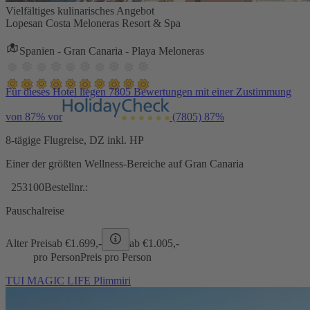
Vielfältiges kulinarisches Angebot
Lopesan Costa Meloneras Resort & Spa
Spanien - Gran Canaria - Playa Meloneras
Für dieses Hotel liegen 7805 Bewertungen mit einer Zustimmung
von 87% vor
(7805)
87%
8-tägige Flugreise, DZ inkl. HP
Einer der größten Wellness-Bereiche auf Gran Canaria
253100
Bestellnr.:
Pauschalreise
Alter Preis
ab €
1.699,-
ab €
1.005,-
pro Person
Preis pro Person
TUI MAGIC LIFE Plimmiri