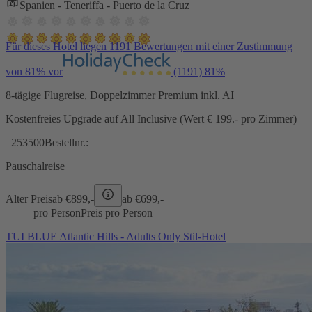
Spanien - Teneriffa - Puerto de la Cruz
Für dieses Hotel liegen 1191 Bewertungen mit einer Zustimmung
von 81% vor
(1191)
81%
8-tägige Flugreise, Doppelzimmer Premium inkl. AI
Kostenfreies Upgrade auf All Inclusive (Wert € 199.- pro Zimmer)
253500
Bestellnr.:
Pauschalreise
Alter Preis
ab €
899,-
ab €
699,-
pro Person
Preis pro Person
TUI BLUE Atlantic Hills - Adults Only Stil-Hotel