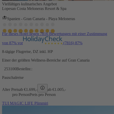
Vielfältiges kulinarisches Angebot
Lopesan Costa Meloneras Resort & Spa
Spanien - Gran Canaria - Playa Meloneras
Für dieses Hotel liegen 7816 Bewertungen mit einer Zustimmung
von 87% vor
(7816)
87%
8-tägige Flugreise, DZ inkl. HP
Einer der größten Wellness-Bereiche auf Gran Canaria
253100
Bestellnr.:
Pauschalreise
Alter Preis
ab €
1.699,-
ab €
1.005,-
pro Person
Preis pro Person
TUI MAGIC LIFE Plimmiri