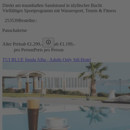
Direkt am traumhaften Sandstrand in idyllischer Bucht
Vielfältiges Sportprogramm mit Wassersport, Tennis & Fitness
253539
Bestellnr.:
Pauschalreise
Alter Preis
ab €
1.299,-
ab €
1.199,-
pro Person
Preis pro Person
TUI BLUE Insula Alba - Adults Only Stil-Hotel