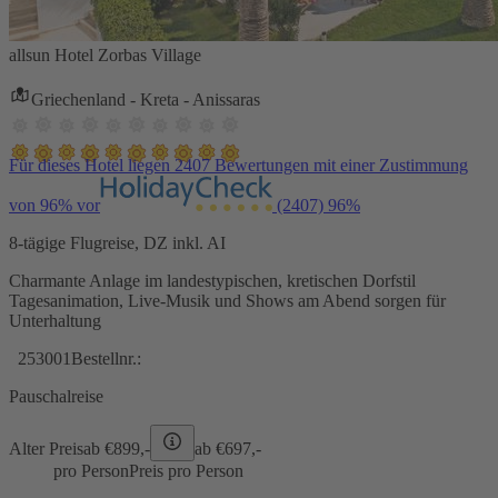
allsun Hotel Zorbas Village
Griechenland - Kreta - Anissaras
Für dieses Hotel liegen 2407 Bewertungen mit einer Zustimmung
von 96% vor
(2407)
96%
8-tägige Flugreise, DZ inkl. AI
Charmante Anlage im landestypischen, kretischen Dorfstil
Tagesanimation, Live-Musik und Shows am Abend sorgen für
Unterhaltung
253001
Bestellnr.:
Pauschalreise
Alter Preis
ab €
899,-
ab €
697,-
pro Person
Preis pro Person