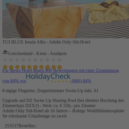
TUI BLUE Insula Alba - Adults Only Stil-Hotel
Griechenland - Kreta - Analipsis
Für dieses Hotel liegen 800 Bewertungen mit einer Zustimmung
von 84% vor
(800)
84%
8-tägige Flugreise, Doppelzimmer Swim-Up inkl. AI
Upgrade auf DZ Swim Up Sharing Pool (bei direkter Buchung des
Zimmertyps DZX2) - Wert: ca. € 550,- pro Zimmer
Adults Only Stil-Hotel ab 16 Jahren – Ruhige Wohlfühlatmosphäre
für erholsame Urlaubstage zu zweit
253537
Bestellnr.: