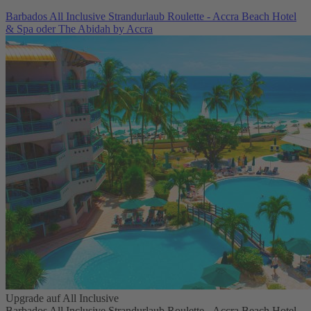
Barbados All Inclusive Strandurlaub Roulette - Accra Beach Hotel
& Spa oder The Abidah by Accra
Upgrade auf All Inclusive
Barbados All Inclusive Strandurlaub Roulette - Accra Beach Hotel