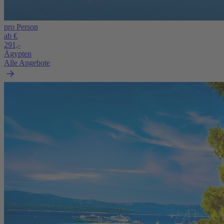
pro Person
ab €
291,-
Ägypten
Alle Angebote