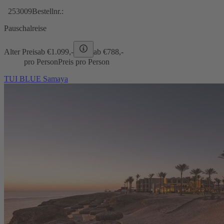
253009
Bestellnr.:
Pauschalreise
Alter Preis
ab €
1.099,-
ab €
788,-
pro Person
Preis pro Person
TUI BLUE Samaya