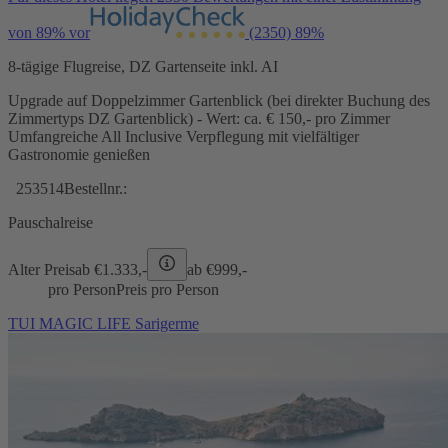
von 89% vor
(2350)
89%
8-tägige Flugreise, DZ Gartenseite inkl. AI
Upgrade auf Doppelzimmer Gartenblick (bei direkter Buchung des
Zimmertyps DZ Gartenblick) - Wert: ca. € 150,- pro Zimmer
Umfangreiche All Inclusive Verpflegung mit vielfältiger
Gastronomie genießen
253514
Bestellnr.:
Pauschalreise
Alter Preis
ab €
1.333,-
ab €
999,-
pro Person
Preis pro Person
TUI MAGIC LIFE Sarigerme