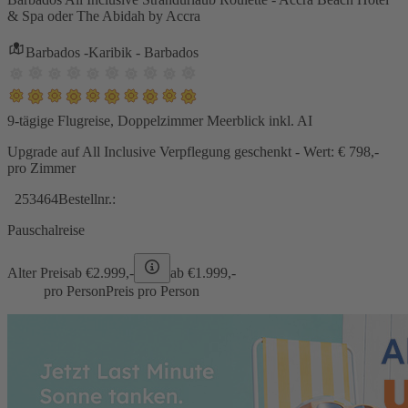
& Spa oder The Abidah by Accra
Barbados -Karibik - Barbados
9-tägige Flugreise, Doppelzimmer Meerblick inkl. AI
Upgrade auf All Inclusive Verpflegung geschenkt - Wert: € 798,-
pro Zimmer
253464
Bestellnr.:
Pauschalreise
Alter Preis
ab €
2.999,-
ab €
1.999,-
pro Person
Preis pro Person