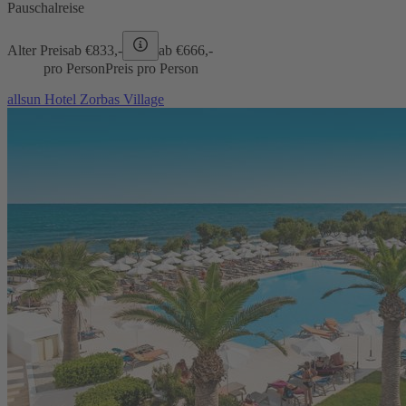
Pauschalreise
Alter Preis
ab €
833,-
ab €
666,-
pro Person
Preis pro Person
allsun Hotel Zorbas Village