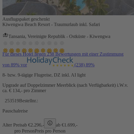
Ausflugspaket geschenkt
Kiwengwa Beach Resort - Traumurlaub inkl. Safari
Tansania, Vereinigte Republik - Ostküste - Kiwengwa
Für dieses Hotel liegen 238 Bewertungen mit einer Zustimmung
von 89% vor
(238)
89%
8- bzw. 9-tägige Flugreise, DZ inkl. AI light
Upgrade auf Doppelzimmer Meerblick (nach Verfügbarkeit) i.W.v.
ca. € 134,- pro Zimmer
253519
Bestellnr.:
Pauschalreise
Alter Preis
ab €
2.296,-
ab €
1.699,-
pro Person
Preis pro Person