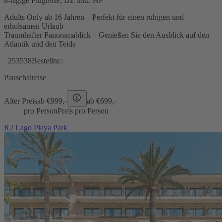
8-tägige Flugreise, DZ inkl. HP
Adults Only ab 16 Jahren – Perfekt für einen ruhigen und
erholsamen Urlaub
Traumhafter Panoramablick – Genießen Sie den Ausblick auf den
Atlantik und den Teide
253538
Bestellnr.:
Pauschalreise
Alter Preis
ab €
999,-
ab €
699,-
pro Person
Preis pro Person
R2 Lago Playa Park