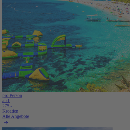
pro Person
ab €
275,-
Kroatien
Alle Angebote