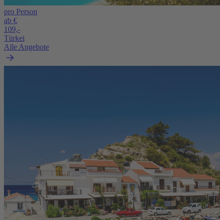
pro Person
ab €
109,-
Türkei
Alle Angebote