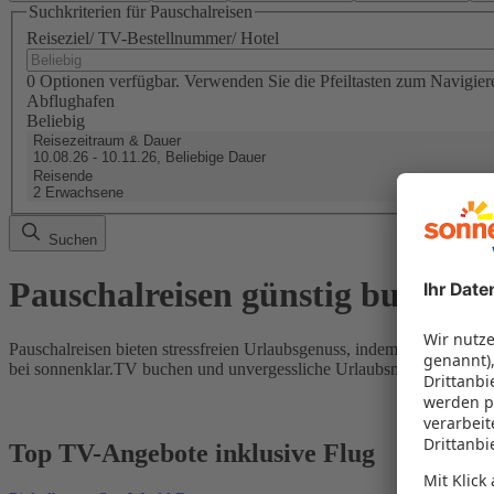
Suchkriterien für Pauschalreisen
Reiseziel/ TV-Bestellnummer/ Hotel
0 Optionen verfügbar. Verwenden Sie die Pfeiltasten zum Navigier
Abflughafen
Beliebig
Reisezeitraum & Dauer
10.08.26 - 10.11.26, Beliebige Dauer
Reisende
2 Erwachsene
Suchen
Pauschalreisen günstig buchen
Pauschalreisen bieten stressfreien Urlaubsgenuss, indem Flug und Hot
bei sonnenklar.TV buchen und unvergessliche Urlaubsmomente erleb
Top TV-Angebote inklusive Flug