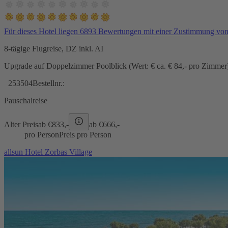
Für dieses Hotel liegen 6893 Bewertungen mit einer Zustimmung vo
8-tägige Flugreise, DZ inkl. AI
Upgrade auf Doppelzimmer Poolblick (Wert: € ca. € 84,- pro Zimmer) 
253504
Bestellnr.:
Pauschalreise
Alter Preis
ab €
833,-
ab €
666,-
pro Person
Preis pro Person
allsun Hotel Zorbas Village