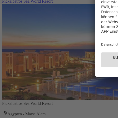
Pickalbatros Sea World Resort
Pickalbatros Sea World Resort
Ägypten - Marsa Alam