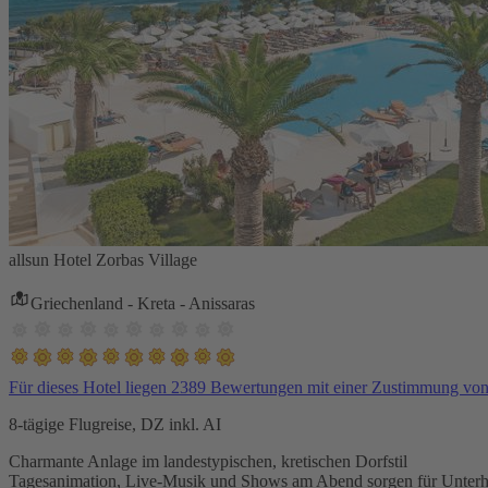
allsun Hotel Zorbas Village
Griechenland - Kreta - Anissaras
Für dieses Hotel liegen 2389 Bewertungen mit einer Zustimmung vo
8-tägige Flugreise, DZ inkl. AI
Charmante Anlage im landestypischen, kretischen Dorfstil
Tagesanimation, Live-Musik und Shows am Abend sorgen für Unterh