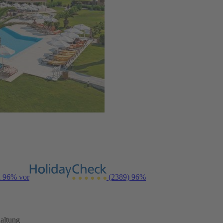
n 96% vor
(2389)
96%
altung