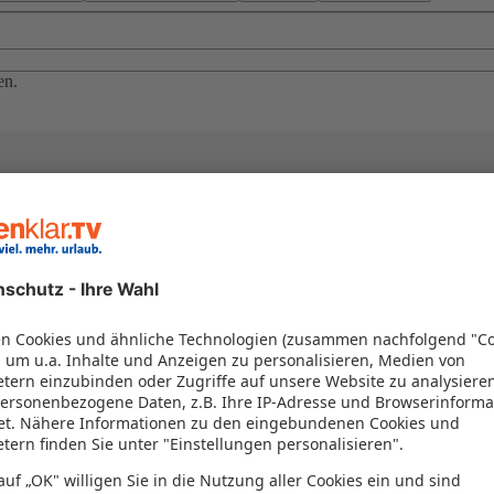
en.
el in einem Paket kombiniert werden – das spart Zeit und Geld. Nutzen 
en!