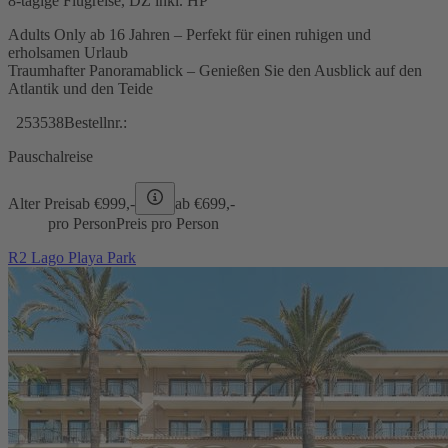
8-tägige Flugreise, DZ inkl. HP
Adults Only ab 16 Jahren – Perfekt für einen ruhigen und
erholsamen Urlaub
Traumhafter Panoramablick – Genießen Sie den Ausblick auf den
Atlantik und den Teide
253538
Bestellnr.:
Pauschalreise
Alter Preis
ab €
999,-
ab €
699,-
pro Person
Preis pro Person
R2 Lago Playa Park