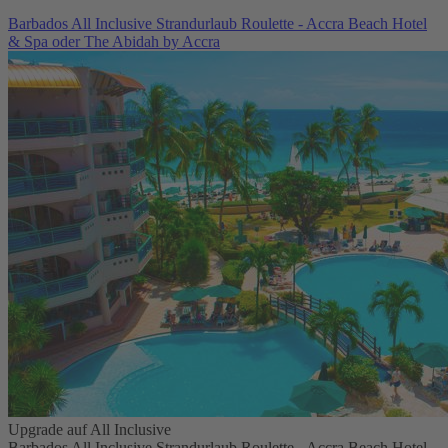
Barbados All Inclusive Strandurlaub Roulette - Accra Beach Hotel
& Spa oder The Abidah by Accra
Upgrade auf All Inclusive
Barbados All Inclusive Strandurlaub Roulette - Accra Beach Hotel