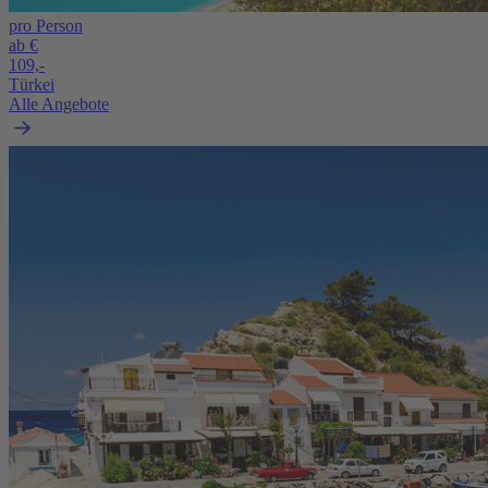
pro Person
ab €
109,-
Türkei
Alle Angebote