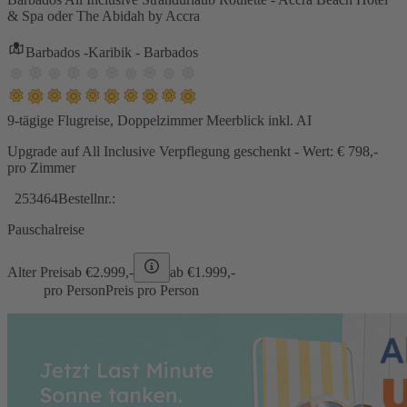
& Spa oder The Abidah by Accra
Barbados -Karibik - Barbados
9-tägige Flugreise, Doppelzimmer Meerblick inkl. AI
Upgrade auf All Inclusive Verpflegung geschenkt - Wert: € 798,-
pro Zimmer
253464
Bestellnr.:
Pauschalreise
Alter Preis
ab €
2.999,-
ab €
1.999,-
pro Person
Preis pro Person