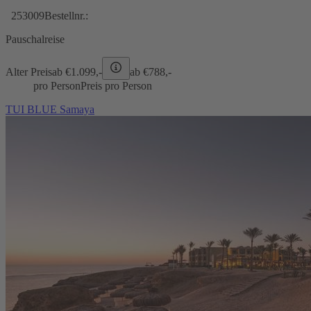
253009
Bestellnr.:
Pauschalreise
Alter Preis
ab €
1.099,-
ab €
788,-
pro Person
Preis pro Person
TUI BLUE Samaya