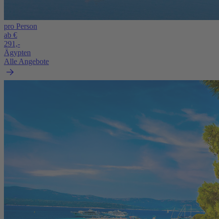
pro Person
ab €
291,-
Ägypten
Alle Angebote