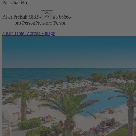
Pauschalreise
Alter Preis
ab €
833,-
ab €
666,-
pro Person
Preis pro Person
allsun Hotel Zorbas Village