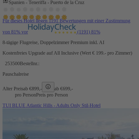
Spanien - Teneriffa - Puerto de la Cruz
Für dieses Hotel liegen 1191 Bewertungen mit einer Zustimmung
von 81% vor
(1191)
81%
8-tägige Flugreise, Doppelzimmer Premium inkl. AI
Kostenfreies Upgrade auf All Inclusive (Wert € 199.- pro Zimmer)
253500
Bestellnr.:
Pauschalreise
Alter Preis
ab €
899,-
ab €
699,-
pro Person
Preis pro Person
TUI BLUE Atlantic Hills - Adults Only Stil-Hotel