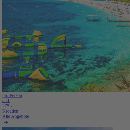
pro Person
ab €
275,-
Kroatien
Alle Angebote