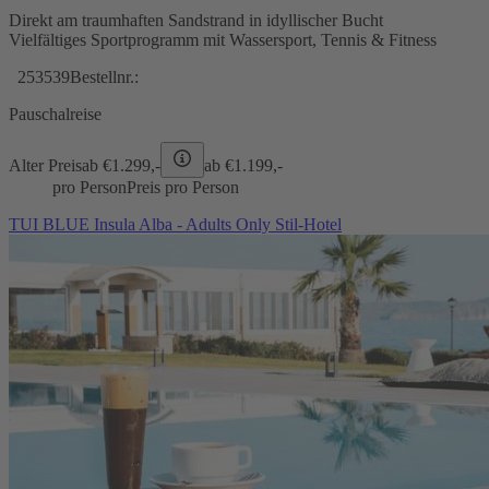
Direkt am traumhaften Sandstrand in idyllischer Bucht
Vielfältiges Sportprogramm mit Wassersport, Tennis & Fitness
253539
Bestellnr.:
Pauschalreise
Alter Preis
ab €
1.299,-
ab €
1.199,-
pro Person
Preis pro Person
TUI BLUE Insula Alba - Adults Only Stil-Hotel