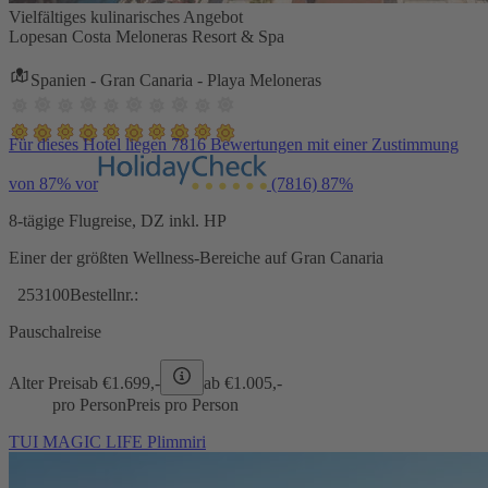
Vielfältiges kulinarisches Angebot
Lopesan Costa Meloneras Resort & Spa
Spanien - Gran Canaria - Playa Meloneras
Für dieses Hotel liegen 7816 Bewertungen mit einer Zustimmung
von 87% vor
(7816)
87%
8-tägige Flugreise, DZ inkl. HP
Einer der größten Wellness-Bereiche auf Gran Canaria
253100
Bestellnr.:
Pauschalreise
Alter Preis
ab €
1.699,-
ab €
1.005,-
pro Person
Preis pro Person
TUI MAGIC LIFE Plimmiri