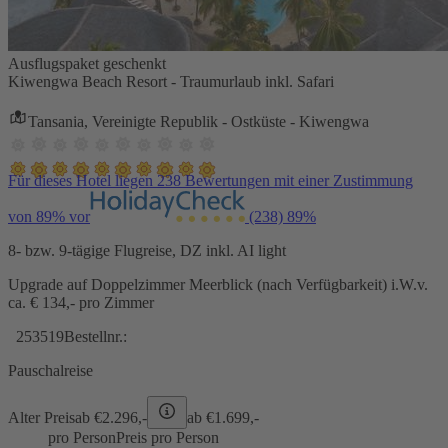
Ausflugspaket geschenkt
Kiwengwa Beach Resort - Traumurlaub inkl. Safari
Tansania, Vereinigte Republik - Ostküste - Kiwengwa
Für dieses Hotel liegen 238 Bewertungen mit einer Zustimmung
von 89% vor
(238)
89%
8- bzw. 9-tägige Flugreise, DZ inkl. AI light
Upgrade auf Doppelzimmer Meerblick (nach Verfügbarkeit) i.W.v.
ca. € 134,- pro Zimmer
253519
Bestellnr.:
Pauschalreise
Alter Preis
ab €
2.296,-
ab €
1.699,-
pro Person
Preis pro Person