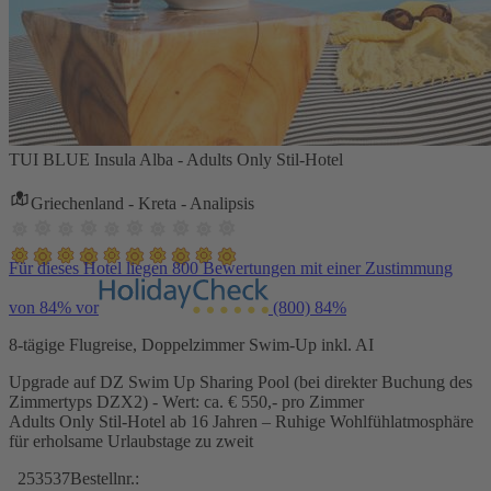
TUI BLUE Insula Alba - Adults Only Stil-Hotel
Griechenland - Kreta - Analipsis
Für dieses Hotel liegen 800 Bewertungen mit einer Zustimmung
von 84% vor
(800)
84%
8-tägige Flugreise, Doppelzimmer Swim-Up inkl. AI
Upgrade auf DZ Swim Up Sharing Pool (bei direkter Buchung des
Zimmertyps DZX2) - Wert: ca. € 550,- pro Zimmer
Adults Only Stil-Hotel ab 16 Jahren – Ruhige Wohlfühlatmosphäre
für erholsame Urlaubstage zu zweit
253537
Bestellnr.: