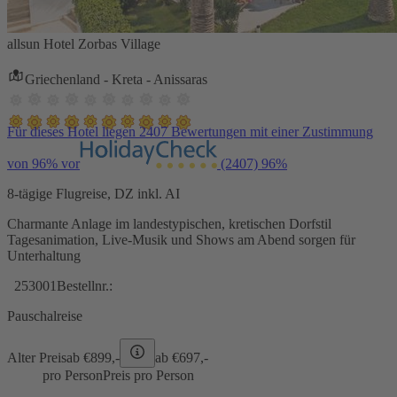
allsun Hotel Zorbas Village
Griechenland - Kreta - Anissaras
Für dieses Hotel liegen 2407 Bewertungen mit einer Zustimmung
von 96% vor
(2407)
96%
8-tägige Flugreise, DZ inkl. AI
Charmante Anlage im landestypischen, kretischen Dorfstil
Tagesanimation, Live-Musik und Shows am Abend sorgen für
Unterhaltung
253001
Bestellnr.:
Pauschalreise
Alter Preis
ab €
899,-
ab €
697,-
pro Person
Preis pro Person