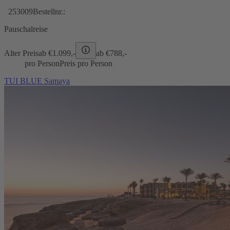
253009
Bestellnr.:
Pauschalreise
Alter Preis
ab €
1.099,-
ab €
788,-
pro Person
Preis pro Person
TUI BLUE Samaya