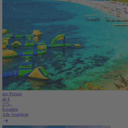
pro Person
ab €
275,-
Kroatien
Alle Angebote