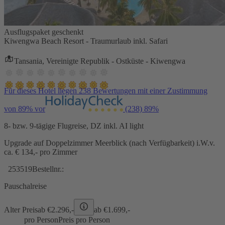
Ausflugspaket geschenkt
Kiwengwa Beach Resort - Traumurlaub inkl. Safari
Tansania, Vereinigte Republik - Ostküste - Kiwengwa
Für dieses Hotel liegen 238 Bewertungen mit einer Zustimmung
von 89% vor
(238)
89%
8- bzw. 9-tägige Flugreise, DZ inkl. AI light
Upgrade auf Doppelzimmer Meerblick (nach Verfügbarkeit) i.W.v.
ca. € 134,- pro Zimmer
253519
Bestellnr.:
Pauschalreise
Alter Preis
ab €
2.296,-
ab €
1.699,-
pro Person
Preis pro Person