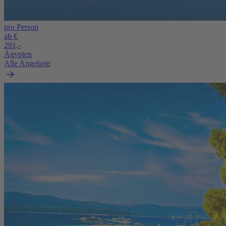
pro Person
ab €
291,-
Ägypten
Alle Angebote