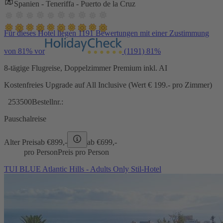
Spanien - Teneriffa - Puerto de la Cruz
Für dieses Hotel liegen 1191 Bewertungen mit einer Zustimmung
von 81% vor
(1191)
81%
8-tägige Flugreise, Doppelzimmer Premium inkl. AI
Kostenfreies Upgrade auf All Inclusive (Wert € 199.- pro Zimmer)
253500
Bestellnr.:
Pauschalreise
Alter Preis
ab €
899,-
ab €
699,-
pro Person
Preis pro Person
TUI BLUE Atlantic Hills - Adults Only Stil-Hotel