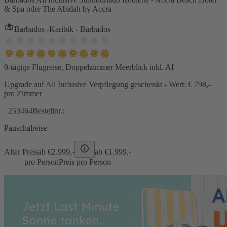
& Spa oder The Abidah by Accra
Barbados -Karibik - Barbados
9-tägige Flugreise, Doppelzimmer Meerblick inkl. AI
Upgrade auf All Inclusive Verpflegung geschenkt - Wert: € 798,-
pro Zimmer
253464
Bestellnr.:
Pauschalreise
Alter Preis
ab €
2.999,-
ab €
1.999,-
pro Person
Preis pro Person