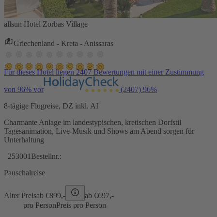
allsun Hotel Zorbas Village
Griechenland - Kreta - Anissaras
Für dieses Hotel liegen 2407 Bewertungen mit einer Zustimmung
von 96% vor
(2407)
96%
8-tägige Flugreise, DZ inkl. AI
Charmante Anlage im landestypischen, kretischen Dorfstil
Tagesanimation, Live-Musik und Shows am Abend sorgen für
Unterhaltung
253001
Bestellnr.:
Pauschalreise
Alter Preis
ab €
899,-
ab €
697,-
pro Person
Preis pro Person