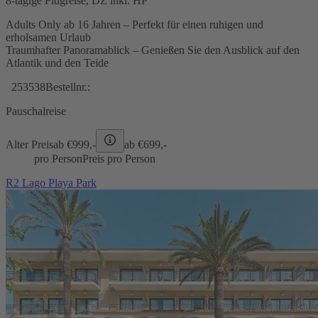
8-tägige Flugreise, DZ inkl. HP
Adults Only ab 16 Jahren – Perfekt für einen ruhigen und
erholsamen Urlaub
Traumhafter Panoramablick – Genießen Sie den Ausblick auf den
Atlantik und den Teide
253538
Bestellnr.:
Pauschalreise
Alter Preis
ab €
999,-
ab €
699,-
pro Person
Preis pro Person
R2 Lago Playa Park