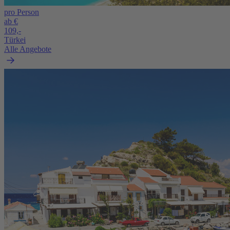
pro Person
ab €
109,-
Türkei
Alle Angebote