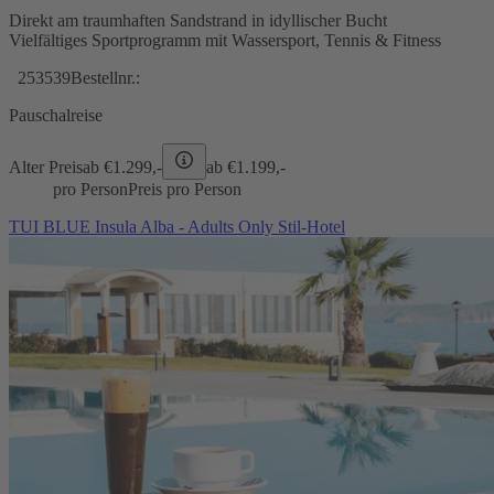
Direkt am traumhaften Sandstrand in idyllischer Bucht
Vielfältiges Sportprogramm mit Wassersport, Tennis & Fitness
253539
Bestellnr.:
Pauschalreise
Alter Preis
ab €
1.299,-
ab €
1.199,-
pro Person
Preis pro Person
TUI BLUE Insula Alba - Adults Only Stil-Hotel