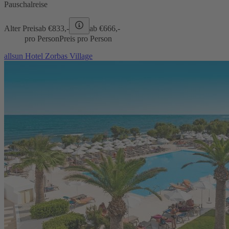
Pauschalreise
Alter Preis
ab €
833,-
ab €
666,-
pro Person
Preis pro Person
allsun Hotel Zorbas Village