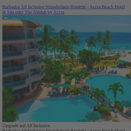
Barbados All Inclusive Strandurlaub Roulette - Accra Beach Hotel
& Spa oder The Abidah by Accra
Upgrade auf All Inclusive
Barbados All Inclusive Strandurlaub Roulette - Accra Beach Hotel