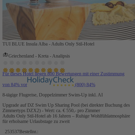
TUI BLUE Insula Alba - Adults Only Stil-Hotel
Griechenland - Kreta - Analipsis
Für dieses Hotel liegen 800 Bewertungen mit einer Zustimmung
von 84% vor
(800)
84%
8-tägige Flugreise, Doppelzimmer Swim-Up inkl. AI
Upgrade auf DZ Swim Up Sharing Pool (bei direkter Buchung des
Zimmertyps DZX2) - Wert: ca. € 550,- pro Zimmer
Adults Only Stil-Hotel ab 16 Jahren – Ruhige Wohlfühlatmosphäre
für erholsame Urlaubstage zu zweit
253537
Bestellnr.: