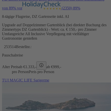
von 89% vor
(2350)
89%
8-tägige Flugreise, DZ Gartenseite inkl. AI
Upgrade auf Doppelzimmer Gartenblick (bei direkter Buchung des
Zimmertyps DZ Gartenblick) - Wert: ca. € 150,- pro Zimmer
Umfangreiche All Inclusive Verpflegung mit vielfältiger
Gastronomie genießen
253514
Bestellnr.:
Pauschalreise
Alter Preis
ab €
1.333,-
ab €
999,-
pro Person
Preis pro Person
TUI MAGIC LIFE Sarigerme