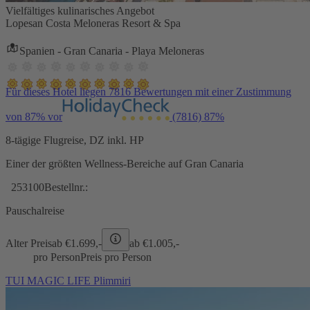
Vielfältiges kulinarisches Angebot
Lopesan Costa Meloneras Resort & Spa
Spanien - Gran Canaria - Playa Meloneras
Für dieses Hotel liegen 7816 Bewertungen mit einer Zustimmung
von 87% vor
(7816)
87%
8-tägige Flugreise, DZ inkl. HP
Einer der größten Wellness-Bereiche auf Gran Canaria
253100
Bestellnr.:
Pauschalreise
Alter Preis
ab €
1.699,-
ab €
1.005,-
pro Person
Preis pro Person
TUI MAGIC LIFE Plimmiri