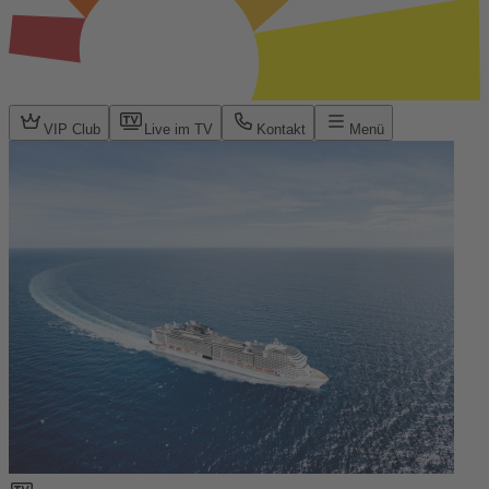
VIP Club
Live im TV
Kontakt
Menü