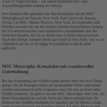
3 und 11 Tagen buchen – mit unterschiedlichen Ein- und
Ausschiffungshäfen entlang der Strecke.
Den Sommer über genießen Sie Ihre Kreuzfahrt auf der MSC
Meraviglia auf der Strecke New York, Port Canaveral, Nassau,
Ocean Cay MSC Marine Reserve, New York. Im September und
Oktober erwartet Sie mit den Indian-Summer-Kreuzfahrten entlang
der US-amerikanischen und kanadischen Atlantikküste eine der
schönsten Routen, die Sie an Bord eines Schiffes fahren können.
Nach dem Indian Summer bleibt das Schiff in New York, von wo es
schließlich auf bis zu 20-tägige Kreuzfahrten in die Karibik
aufbricht.
MSC Meraviglia: Kreuzfahrt mit wundervoller
Unterhaltung
Bei der Ausstattung des Schiffs wurde großer Wert auf zwei Dinge
gelegt: Sie als Passagier sollen auf spektakuläre Weise unterhalten
werden und dennoch nicht vergessen, dass Sie sich an Bord eines
Schiffes befinden. So gibt es auf der MSC Meraviglia viele Orte, die
Ihnen Panoramablicke auf die Weite des Meers ermöglichen. Im
Zentrum des Schiffes bummeln Sie tagsüber auf 96 Metern Länge
unter einem Glasdach mit wunderschönen Art-déco-Motiven und