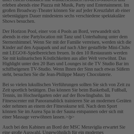
erleben abends eine Piazza mit Musik, Party und Entertainment. Im
großen Broadway-Theater können Sie auf jeder Kreuzfahrt ab einer
siebentägigen Dauer mindestens sechs verschiedene spektakuläre
Shows besuchen.
Der Horizon Pool, einer von 4 Pools an Bord, verwandelt sich
abends in eine Partylocation mit Tanz und Unterhaltung unter dem
Sternenhimmel. Wenn Sie mit der Familie verreisen, werden sich die
Kinder auf den Aquapark und auf nach Alter gestaffelte Mini-Clubs
mit LEGO®-Spielbereichen freuen. In den 10 Restaurants werden
Sie mit kulinarischen Köstlichkeiten aus aller Welt verwöhnt. Das
Highlight unter den 20 Bars und Lounges ist die TV Studio Bar im
schiffseigenen TV-Studio. Wenn Ihnen der Sinn nach etwas Süßem
steht, besuchen Sie die Jean-Philippe Maury Chocolaterie.
Bei so vielen lukullischen Verführungen sollten Sie sich von Zeit zu
Zeit sportlich betätigen. Das können Sie beim Basketball, Fußball,
Tennis, im Hochseilgarten oder auf der Bowlingbahn. Im
Fitnesscenter mit Panoramablick trainieren Sie an modernen Geräten
oder nehmen an einem der Fitnesskurse teil. Nach dem Sport
können Sie im Aurea Spa in der Sauna entspannen oder sich mit
einer Massage verwöhnen lassen.>/p>
Auch bei den Kabinen an Bord der MSC Meraviglia erwartet Sie
eine große Auswahl. Ungewöhnlich für ein modernes