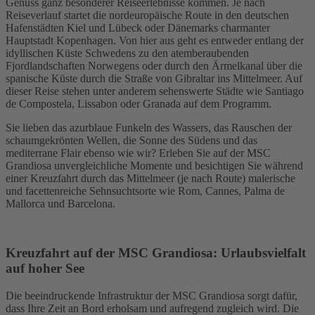
Genuss ganz besonderer Reiseerlebnisse kommen. Je nach
Reiseverlauf startet die nordeuropäische Route in den deutschen
Hafenstädten Kiel und Lübeck oder Dänemarks charmanter
Hauptstadt Kopenhagen. Von hier aus geht es entweder entlang der
idyllischen Küste Schwedens zu den atemberaubenden
Fjordlandschaften Norwegens oder durch den Ärmelkanal über die
spanische Küste durch die Straße von Gibraltar ins Mittelmeer. Auf
dieser Reise stehen unter anderem sehenswerte Städte wie Santiago
de Compostela, Lissabon oder Granada auf dem Programm.
Sie lieben das azurblaue Funkeln des Wassers, das Rauschen der
schaumgekrönten Wellen, die Sonne des Südens und das
mediterrane Flair ebenso wie wir? Erleben Sie auf der MSC
Grandiosa unvergleichliche Momente und besichtigen Sie während
einer Kreuzfahrt durch das Mittelmeer (je nach Route) malerische
und facettenreiche Sehnsuchtsorte wie Rom, Cannes, Palma de
Mallorca und Barcelona.
Kreuzfahrt auf der MSC Grandiosa: Urlaubsvielfalt
auf hoher See
Die beeindruckende Infrastruktur der MSC Grandiosa sorgt dafür,
dass Ihre Zeit an Bord erholsam und aufregend zugleich wird. Die