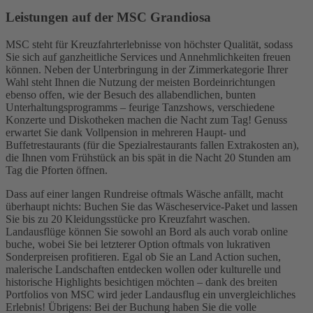
Leistungen auf der MSC Grandiosa
MSC steht für Kreuzfahrterlebnisse von höchster Qualität, sodass
Sie sich auf ganzheitliche Services und Annehmlichkeiten freuen
können. Neben der Unterbringung in der Zimmerkategorie Ihrer
Wahl steht Ihnen die Nutzung der meisten Bordeinrichtungen
ebenso offen, wie der Besuch des allabendlichen, bunten
Unterhaltungsprogramms – feurige Tanzshows, verschiedene
Konzerte und Diskotheken machen die Nacht zum Tag! Genuss
erwartet Sie dank Vollpension in mehreren Haupt- und
Buffetrestaurants (für die Spezialrestaurants fallen Extrakosten an),
die Ihnen vom Frühstück an bis spät in die Nacht 20 Stunden am
Tag die Pforten öffnen.
Dass auf einer langen Rundreise oftmals Wäsche anfällt, macht
überhaupt nichts: Buchen Sie das Wäscheservice-Paket und lassen
Sie bis zu 20 Kleidungsstücke pro Kreuzfahrt waschen.
Landausflüge können Sie sowohl an Bord als auch vorab online
buche, wobei Sie bei letzterer Option oftmals von lukrativen
Sonderpreisen profitieren. Egal ob Sie an Land Action suchen,
malerische Landschaften entdecken wollen oder kulturelle und
historische Highlights besichtigen möchten – dank des breiten
Portfolios von MSC wird jeder Landausflug ein unvergleichliches
Erlebnis! Übrigens: Bei der Buchung haben Sie die volle