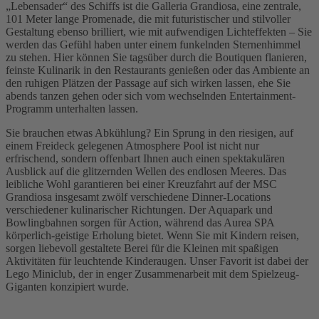
„Lebensader“ des Schiffs ist die Galleria Grandiosa, eine zentrale,
101 Meter lange Promenade, die mit futuristischer und stilvoller
Gestaltung ebenso brilliert, wie mit aufwendigen Lichteffekten – Sie
werden das Gefühl haben unter einem funkelnden Sternenhimmel
zu stehen. Hier können Sie tagsüber durch die Boutiquen flanieren,
feinste Kulinarik in den Restaurants genießen oder das Ambiente an
den ruhigen Plätzen der Passage auf sich wirken lassen, ehe Sie
abends tanzen gehen oder sich vom wechselnden Entertainment-
Programm unterhalten lassen.
Sie brauchen etwas Abkühlung? Ein Sprung in den riesigen, auf
einem Freideck gelegenen Atmosphere Pool ist nicht nur
erfrischend, sondern offenbart Ihnen auch einen spektakulären
Ausblick auf die glitzernden Wellen des endlosen Meeres. Das
leibliche Wohl garantieren bei einer Kreuzfahrt auf der MSC
Grandiosa insgesamt zwölf verschiedene Dinner-Locations
verschiedener kulinarischer Richtungen. Der Aquapark und
Bowlingbahnen sorgen für Action, während das Aurea SPA
körperlich-geistige Erholung bietet. Wenn Sie mit Kindern reisen,
sorgen liebevoll gestaltete Berei für die Kleinen mit spaßigen
Aktivitäten für leuchtende Kinderaugen. Unser Favorit ist dabei der
Lego Miniclub, der in enger Zusammenarbeit mit dem Spielzeug-
Giganten konzipiert wurde.