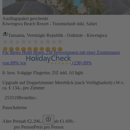
Ausflugspaket geschenkt
Kiwengwa Beach Resort - Traumurlaub inkl. Safari
Tansania, Vereinigte Republik - Ostküste - Kiwengwa
Für dieses Hotel liegen 238 Bewertungen mit einer Zustimmung
von 89% vor
(238)
89%
8- bzw. 9-tägige Flugreise, DZ inkl. AI light
Upgrade auf Doppelzimmer Meerblick (nach Verfügbarkeit) i.W.v.
ca. € 134,- pro Zimmer
253519
Bestellnr.:
Pauschalreise
Alter Preis
ab €
2.296,-
ab €
1.699,-
pro Person
Preis pro Person