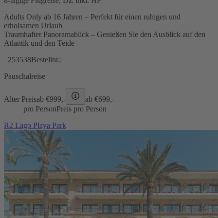
8-tägige Flugreise, DZ inkl. HP
Adults Only ab 16 Jahren – Perfekt für einen ruhigen und
erholsamen Urlaub
Traumhafter Panoramablick – Genießen Sie den Ausblick auf den
Atlantik und den Teide
253538
Bestellnr.:
Pauschalreise
Alter Preis
ab €
999,-
ab €
699,-
pro Person
Preis pro Person
R2 Lago Playa Park