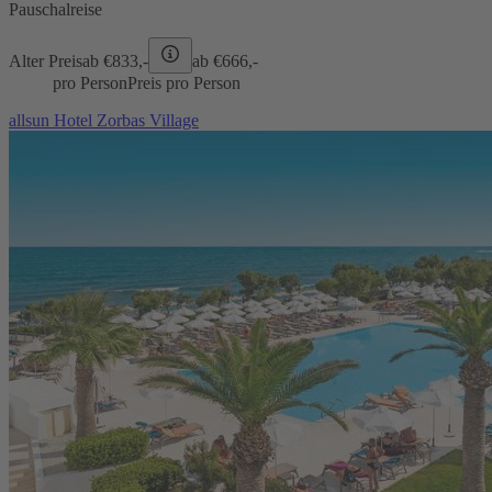
Pauschalreise
Alter Preis
ab €
833,-
ab €
666,-
pro Person
Preis pro Person
allsun Hotel Zorbas Village