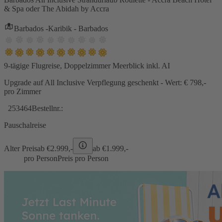
& Spa oder The Abidah by Accra
Barbados -Karibik - Barbados
9-tägige Flugreise, Doppelzimmer Meerblick inkl. AI
Upgrade auf All Inclusive Verpflegung geschenkt - Wert: € 798,-
pro Zimmer
253464
Bestellnr.:
Pauschalreise
Alter Preis
ab €
2.999,-
ab €
1.999,-
pro Person
Preis pro Person