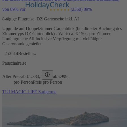
von 89% vor
(2350)
89%
8-tägige Flugreise, DZ Gartenseite inkl. AI
Upgrade auf Doppelzimmer Gartenblick (bei direkter Buchung des
Zimmertyps DZ Gartenblick) - Wert: ca. € 150,- pro Zimmer
Umfangreiche All Inclusive Verpflegung mit vielfältiger
Gastronomie genießen
253514
Bestellnr.:
Pauschalreise
Alter Preis
ab €
1.333,-
ab €
999,-
pro Person
Preis pro Person
TUI MAGIC LIFE Sarigerme