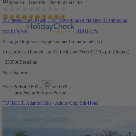
Spanien - Teneriffa - Puerto de la Cruz
Für dieses Hotel liegen 1191 Bewertungen mit einer Zustimmung
von 81% vor
(1191)
81%
8-tägige Flugreise, Doppelzimmer Premium inkl. AI
Kostenfreies Upgrade auf All Inclusive (Wert € 199.- pro Zimmer)
253500
Bestellnr.:
Pauschalreise
Alter Preis
ab €
899,-
ab €
699,-
pro Person
Preis pro Person
TUI BLUE Atlantic Hills - Adults Only Stil-Hotel