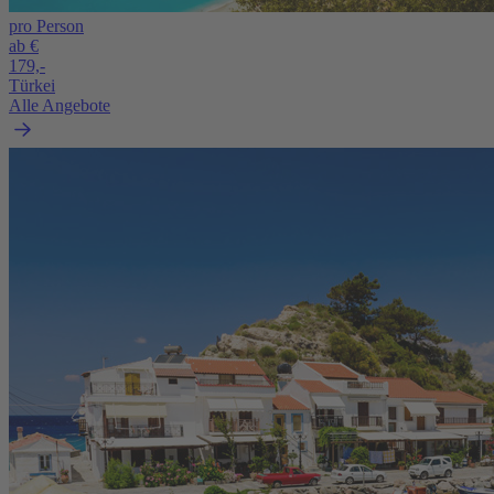
pro Person
ab €
179,-
Türkei
Alle Angebote