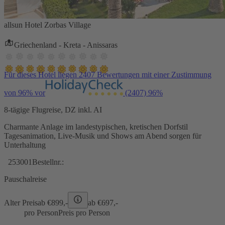
allsun Hotel Zorbas Village
Griechenland - Kreta - Anissaras
Für dieses Hotel liegen 2407 Bewertungen mit einer Zustimmung
von 96% vor
(2407)
96%
8-tägige Flugreise, DZ inkl. AI
Charmante Anlage im landestypischen, kretischen Dorfstil
Tagesanimation, Live-Musik und Shows am Abend sorgen für
Unterhaltung
253001
Bestellnr.:
Pauschalreise
Alter Preis
ab €
899,-
ab €
697,-
pro Person
Preis pro Person