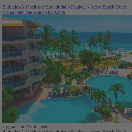
Barbados All Inclusive Strandurlaub Roulette - Accra Beach Hotel
& Spa oder The Abidah by Accra
Upgrade auf All Inclusive
Barbados All Inclusive Strandurlaub Roulette - Accra Beach Hotel