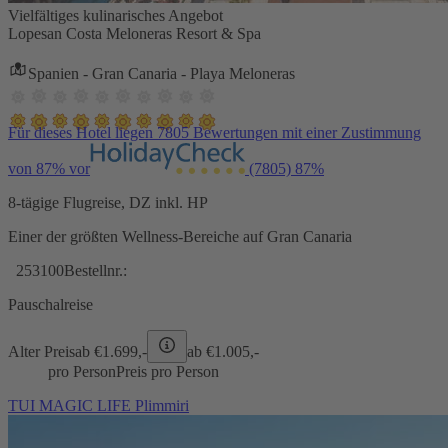
Vielfältiges kulinarisches Angebot
Lopesan Costa Meloneras Resort & Spa
Spanien - Gran Canaria - Playa Meloneras
Für dieses Hotel liegen 7805 Bewertungen mit einer Zustimmung
von 87% vor
(7805)
87%
8-tägige Flugreise, DZ inkl. HP
Einer der größten Wellness-Bereiche auf Gran Canaria
253100
Bestellnr.:
Pauschalreise
Alter Preis
ab €
1.699,-
ab €
1.005,-
pro Person
Preis pro Person
TUI MAGIC LIFE Plimmiri