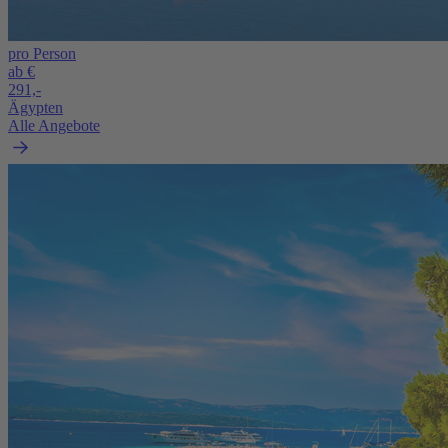
pro Person
ab €
291,-
Ägypten
Alle Angebote