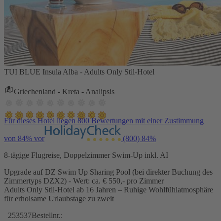
TUI BLUE Insula Alba - Adults Only Stil-Hotel
Griechenland - Kreta - Analipsis
Für dieses Hotel liegen 800 Bewertungen mit einer Zustimmung
von 84% vor
(800)
84%
8-tägige Flugreise, Doppelzimmer Swim-Up inkl. AI
Upgrade auf DZ Swim Up Sharing Pool (bei direkter Buchung des
Zimmertyps DZX2) - Wert: ca. € 550,- pro Zimmer
Adults Only Stil-Hotel ab 16 Jahren – Ruhige Wohlfühlatmosphäre
für erholsame Urlaubstage zu zweit
253537
Bestellnr.: