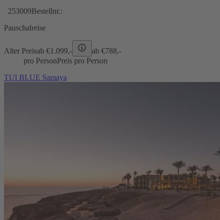
253009
Bestellnr.:
Pauschalreise
Alter Preis
ab €
1.099,-
ab €
788,-
pro Person
Preis pro Person
TUI BLUE Samaya