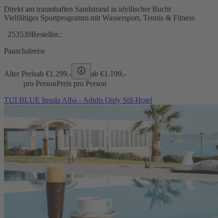
Direkt am traumhaften Sandstrand in idyllischer Bucht
Vielfältiges Sportprogramm mit Wassersport, Tennis & Fitness
253539
Bestellnr.:
Pauschalreise
Alter Preis
ab €
1.299,-
ab €
1.199,-
pro Person
Preis pro Person
TUI BLUE Insula Alba - Adults Only Stil-Hotel