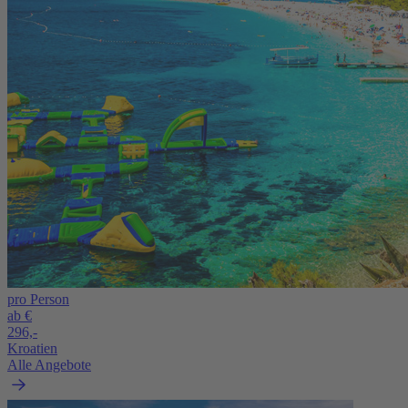
pro Person
ab €
296,-
Kroatien
Alle Angebote