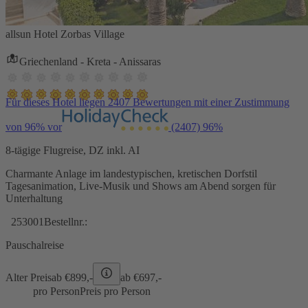
allsun Hotel Zorbas Village
Griechenland - Kreta - Anissaras
Für dieses Hotel liegen 2407 Bewertungen mit einer Zustimmung
von 96% vor
(2407)
96%
8-tägige Flugreise, DZ inkl. AI
Charmante Anlage im landestypischen, kretischen Dorfstil
Tagesanimation, Live-Musik und Shows am Abend sorgen für
Unterhaltung
253001
Bestellnr.:
Pauschalreise
Alter Preis
ab €
899,-
ab €
697,-
pro Person
Preis pro Person