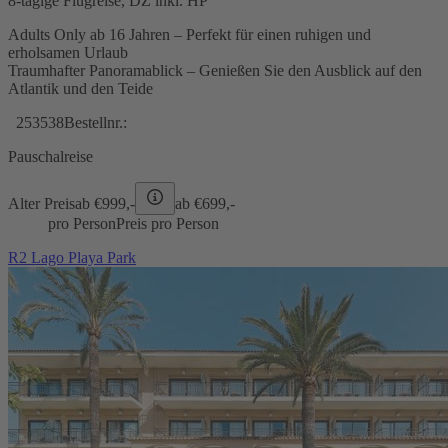
8-tägige Flugreise, DZ inkl. HP
Adults Only ab 16 Jahren – Perfekt für einen ruhigen und
erholsamen Urlaub
Traumhafter Panoramablick – Genießen Sie den Ausblick auf den
Atlantik und den Teide
253538
Bestellnr.:
Pauschalreise
Alter Preis
ab €
999,-
ab €
699,-
pro Person
Preis pro Person
R2 Lago Playa Park