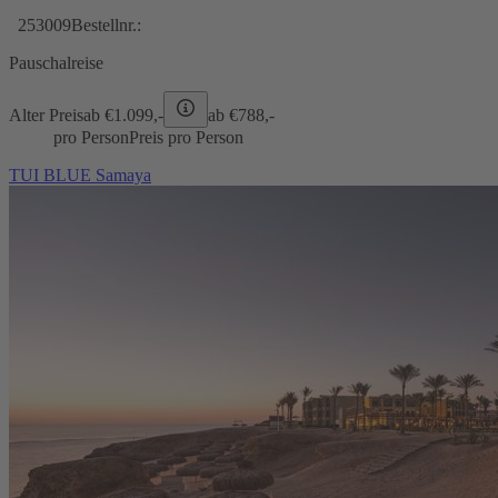
253009
Bestellnr.:
Pauschalreise
Alter Preis
ab €
1.099,-
ab €
788,-
pro Person
Preis pro Person
TUI BLUE Samaya