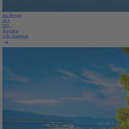
pro Person
ab €
291,-
Ägypten
Alle Angebote