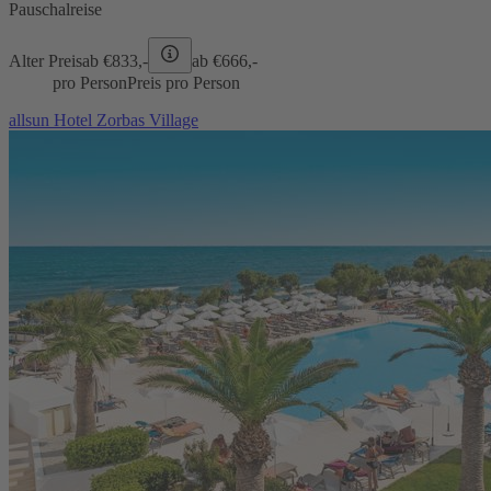
Pauschalreise
Alter Preis
ab €
833,-
ab €
666,-
pro Person
Preis pro Person
allsun Hotel Zorbas Village