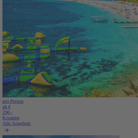
pro Person
ab €
296,-
Kroatien
Alle Angebote