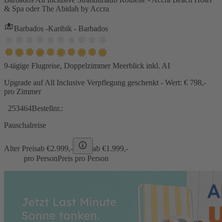
& Spa oder The Abidah by Accra
Barbados -Karibik - Barbados
9-tägige Flugreise, Doppelzimmer Meerblick inkl. AI
Upgrade auf All Inclusive Verpflegung geschenkt - Wert: € 798,-
pro Zimmer
253464
Bestellnr.:
Pauschalreise
Alter Preis
ab €
2.999,-
ab €
1.999,-
pro Person
Preis pro Person