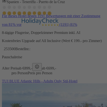
Spanien - Teneriffa - Puerto de la Cruz
Für dieses Hotel liegen 1191 Bewertungen mit einer Zustimmung
von 81% vor
(1191)
81%
8-tägige Flugreise, Doppelzimmer Premium inkl. AI
Kostenfreies Upgrade auf All Inclusive (Wert € 199.- pro Zimmer)
253500
Bestellnr.:
Pauschalreise
Alter Preis
ab €
899,-
ab €
699,-
pro Person
Preis pro Person
TUI BLUE Atlantic Hills - Adults Only Stil-Hotel