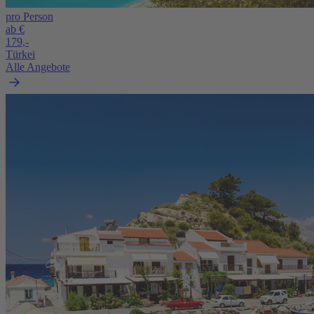
pro Person
ab €
179,-
Türkei
Alle Angebote