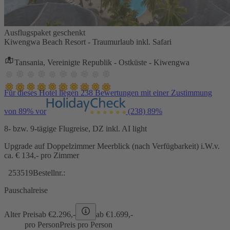
Ausflugspaket geschenkt
Kiwengwa Beach Resort - Traumurlaub inkl. Safari
Tansania, Vereinigte Republik - Ostküste - Kiwengwa
Für dieses Hotel liegen 238 Bewertungen mit einer Zustimmung
von 89% vor
(238)
89%
8- bzw. 9-tägige Flugreise, DZ inkl. AI light
Upgrade auf Doppelzimmer Meerblick (nach Verfügbarkeit) i.W.v.
ca. € 134,- pro Zimmer
253519
Bestellnr.:
Pauschalreise
Alter Preis
ab €
2.296,-
ab €
1.699,-
pro Person
Preis pro Person