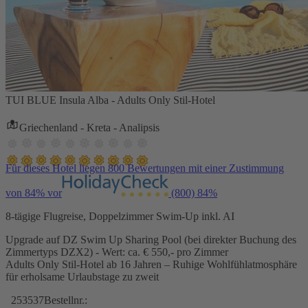
TUI BLUE Insula Alba - Adults Only Stil-Hotel
Griechenland - Kreta - Analipsis
Für dieses Hotel liegen 800 Bewertungen mit einer Zustimmung
von 84% vor
(800)
84%
8-tägige Flugreise, Doppelzimmer Swim-Up inkl. AI
Upgrade auf DZ Swim Up Sharing Pool (bei direkter Buchung des
Zimmertyps DZX2) - Wert: ca. € 550,- pro Zimmer
Adults Only Stil-Hotel ab 16 Jahren – Ruhige Wohlfühlatmosphäre
für erholsame Urlaubstage zu zweit
253537
Bestellnr.: