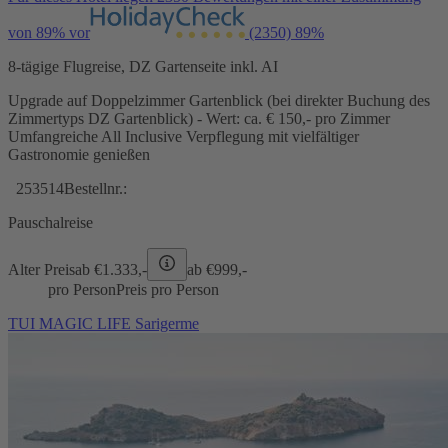
von 89% vor
(2350)
89%
8-tägige Flugreise, DZ Gartenseite inkl. AI
Upgrade auf Doppelzimmer Gartenblick (bei direkter Buchung des
Zimmertyps DZ Gartenblick) - Wert: ca. € 150,- pro Zimmer
Umfangreiche All Inclusive Verpflegung mit vielfältiger
Gastronomie genießen
253514
Bestellnr.:
Pauschalreise
Alter Preis
ab €
1.333,-
ab €
999,-
pro Person
Preis pro Person
TUI MAGIC LIFE Sarigerme