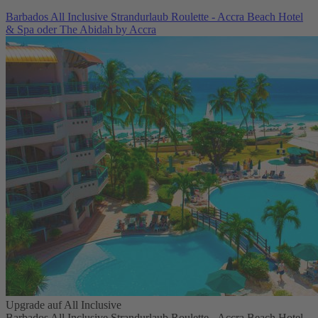
Barbados All Inclusive Strandurlaub Roulette - Accra Beach Hotel
& Spa oder The Abidah by Accra
Upgrade auf All Inclusive
Barbados All Inclusive Strandurlaub Roulette - Accra Beach Hotel