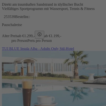
Direkt am traumhaften Sandstrand in idyllischer Bucht
Vielfältiges Sportprogramm mit Wassersport, Tennis & Fitness
253539
Bestellnr.:
Pauschalreise
Alter Preis
ab €
1.299,-
ab €
1.199,-
pro Person
Preis pro Person
TUI BLUE Insula Alba - Adults Only Stil-Hotel