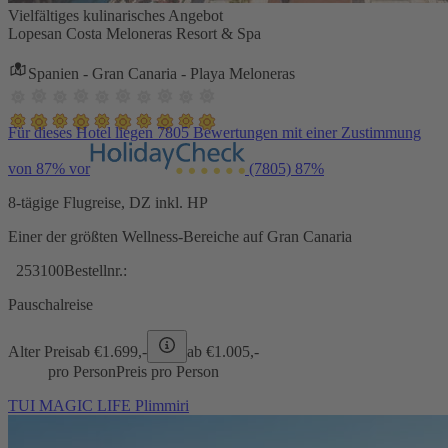
Vielfältiges kulinarisches Angebot
Lopesan Costa Meloneras Resort & Spa
Spanien - Gran Canaria - Playa Meloneras
Für dieses Hotel liegen 7805 Bewertungen mit einer Zustimmung
von 87% vor
(7805)
87%
8-tägige Flugreise, DZ inkl. HP
Einer der größten Wellness-Bereiche auf Gran Canaria
253100
Bestellnr.:
Pauschalreise
Alter Preis
ab €
1.699,-
ab €
1.005,-
pro Person
Preis pro Person
TUI MAGIC LIFE Plimmiri