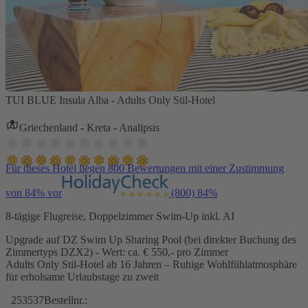
TUI BLUE Insula Alba - Adults Only Stil-Hotel
Griechenland - Kreta - Analipsis
Für dieses Hotel liegen 800 Bewertungen mit einer Zustimmung
von 84% vor
(800)
84%
8-tägige Flugreise, Doppelzimmer Swim-Up inkl. AI
Upgrade auf DZ Swim Up Sharing Pool (bei direkter Buchung des
Zimmertyps DZX2) - Wert: ca. € 550,- pro Zimmer
Adults Only Stil-Hotel ab 16 Jahren – Ruhige Wohlfühlatmosphäre
für erholsame Urlaubstage zu zweit
253537
Bestellnr.: