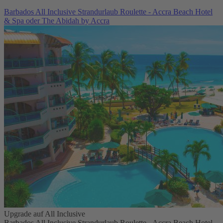
Barbados All Inclusive Strandurlaub Roulette - Accra Beach Hotel
& Spa oder The Abidah by Accra
Upgrade auf All Inclusive
Barbados All Inclusive Strandurlaub Roulette - Accra Beach Hotel