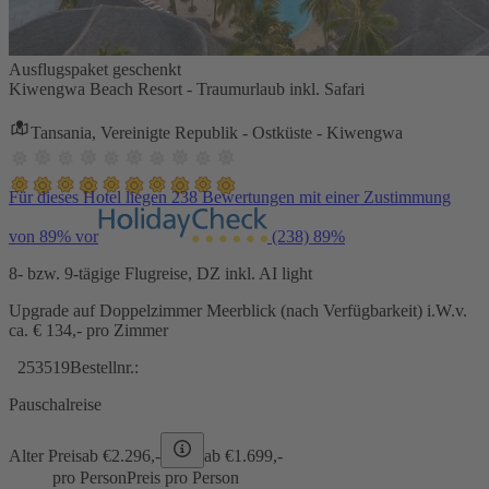
Ausflugspaket geschenkt
Kiwengwa Beach Resort - Traumurlaub inkl. Safari
Tansania, Vereinigte Republik - Ostküste - Kiwengwa
Für dieses Hotel liegen 238 Bewertungen mit einer Zustimmung
von 89% vor
(238)
89%
8- bzw. 9-tägige Flugreise, DZ inkl. AI light
Upgrade auf Doppelzimmer Meerblick (nach Verfügbarkeit) i.W.v.
ca. € 134,- pro Zimmer
253519
Bestellnr.:
Pauschalreise
Alter Preis
ab €
2.296,-
ab €
1.699,-
pro Person
Preis pro Person