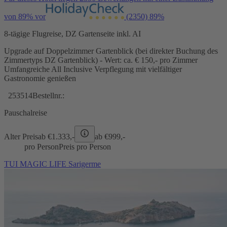
von 89% vor
(2350)
89%
8-tägige Flugreise, DZ Gartenseite inkl. AI
Upgrade auf Doppelzimmer Gartenblick (bei direkter Buchung des
Zimmertyps DZ Gartenblick) - Wert: ca. € 150,- pro Zimmer
Umfangreiche All Inclusive Verpflegung mit vielfältiger
Gastronomie genießen
253514
Bestellnr.:
Pauschalreise
Alter Preis
ab €
1.333,-
ab €
999,-
pro Person
Preis pro Person
TUI MAGIC LIFE Sarigerme