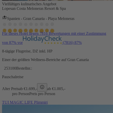
Vielfältiges kulinarisches Angebot
Lopesan Costa Meloneras Resort & Spa
Spanien - Gran Canaria - Playa Meloneras
Für dieses Hotel liegen 7816 Bewertungen mit einer Zustimmung
von 87% vor
(7816)
87%
8-tägige Flugreise, DZ inkl. HP
Einer der größten Wellness-Bereiche auf Gran Canaria
253100
Bestellnr.:
Pauschalreise
Alter Preis
ab €
1.699,-
ab €
1.005,-
pro Person
Preis pro Person
TUI MAGIC LIFE Plimmiri