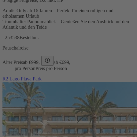
8-tägige Flugreise, DZ inkl. HP
Adults Only ab 16 Jahren – Perfekt für einen ruhigen und
erholsamen Urlaub
Traumhafter Panoramablick – Genießen Sie den Ausblick auf den
Atlantik und den Teide
253538
Bestellnr.:
Pauschalreise
Alter Preis
ab €
999,-
ab €
699,-
pro Person
Preis pro Person
R2 Lago Playa Park