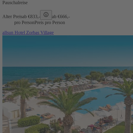
Pauschalreise
Alter Preis
ab €
833,-
ab €
666,-
pro Person
Preis pro Person
allsun Hotel Zorbas Village