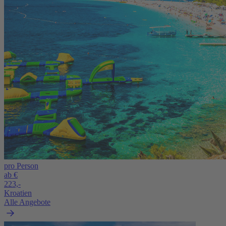
pro Person
ab €
223,-
Kroatien
Alle Angebote