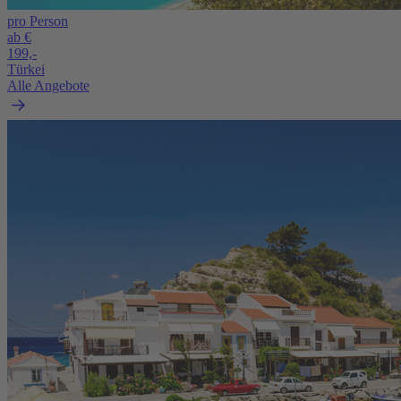
pro Person
ab €
199,-
Türkei
Alle Angebote