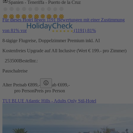
Spanien - Teneriffa - Puerto de la Cruz
Für dieses Hotel liegen 1191 Bewertungen mit einer Zustimmung
von 81% vor
(1191)
81%
8-tägige Flugreise, Doppelzimmer Premium inkl. AI
Kostenfreies Upgrade auf All Inclusive (Wert € 199.- pro Zimmer)
253500
Bestellnr.:
Pauschalreise
Alter Preis
ab €
899,-
ab €
699,-
pro Person
Preis pro Person
TUI BLUE Atlantic Hills - Adults Only Stil-Hotel