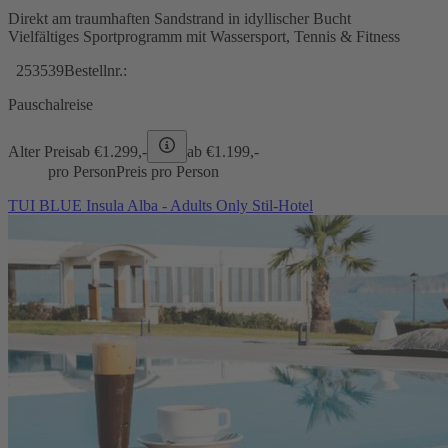
Direkt am traumhaften Sandstrand in idyllischer Bucht
Vielfältiges Sportprogramm mit Wassersport, Tennis & Fitness
253539
Bestellnr.:
Pauschalreise
Alter Preis
ab €
1.299,-
ab €
1.199,-
pro Person
Preis pro Person
TUI BLUE Insula Alba - Adults Only Stil-Hotel