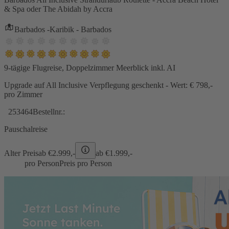
& Spa oder The Abidah by Accra
Barbados -Karibik - Barbados
9-tägige Flugreise, Doppelzimmer Meerblick inkl. AI
Upgrade auf All Inclusive Verpflegung geschenkt - Wert: € 798,-
pro Zimmer
253464
Bestellnr.:
Pauschalreise
Alter Preis
ab €
2.999,-
ab €
1.999,-
pro Person
Preis pro Person