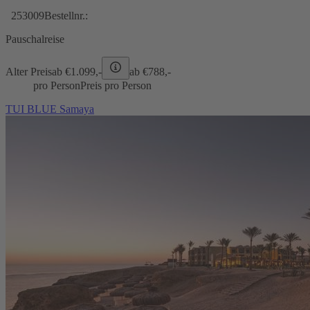
253009
Bestellnr.:
Pauschalreise
Alter Preis
ab €
1.099,-
ab €
788,-
pro Person
Preis pro Person
TUI BLUE Samaya