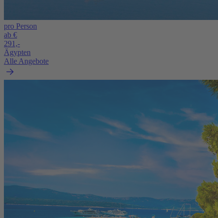
pro Person
ab €
291,-
Ägypten
Alle Angebote