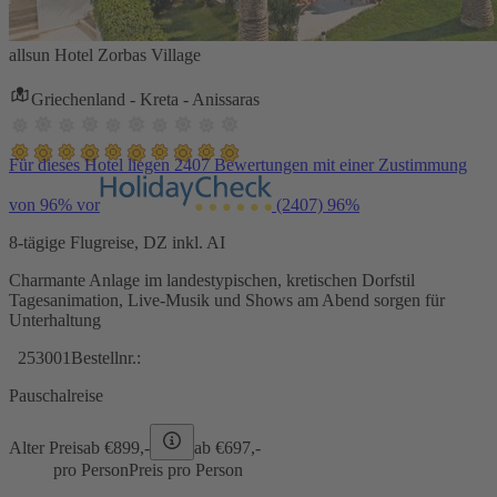
allsun Hotel Zorbas Village
Griechenland - Kreta - Anissaras
Für dieses Hotel liegen 2407 Bewertungen mit einer Zustimmung
von 96% vor
(2407)
96%
8-tägige Flugreise, DZ inkl. AI
Charmante Anlage im landestypischen, kretischen Dorfstil
Tagesanimation, Live-Musik und Shows am Abend sorgen für
Unterhaltung
253001
Bestellnr.:
Pauschalreise
Alter Preis
ab €
899,-
ab €
697,-
pro Person
Preis pro Person