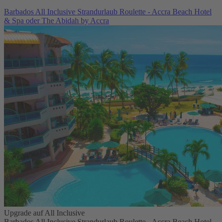
Barbados All Inclusive Strandurlaub Roulette - Accra Beach Hotel
& Spa oder The Abidah by Accra
Upgrade auf All Inclusive
Barbados All Inclusive Strandurlaub Roulette - Accra Beach Hotel