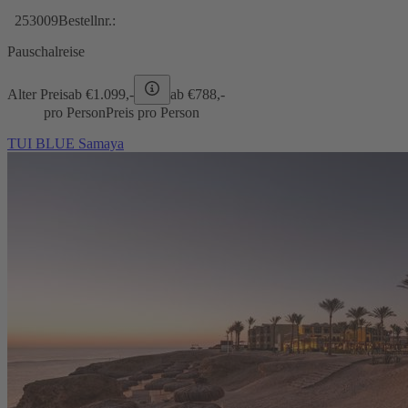
253009
Bestellnr.:
Pauschalreise
Alter Preis
ab €
1.099,-
ab €
788,-
pro Person
Preis pro Person
TUI BLUE Samaya