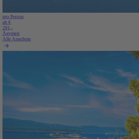
pro Person
ab €
291,-
Ägypten
Alle Angebote