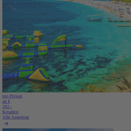
pro Person
ab €
302,-
Kroatien
Alle Angebote