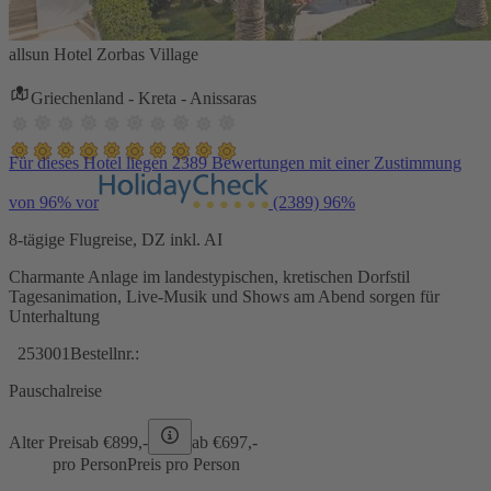
allsun Hotel Zorbas Village
Griechenland - Kreta - Anissaras
Für dieses Hotel liegen 2389 Bewertungen mit einer Zustimmung
von 96% vor
(2389)
96%
8-tägige Flugreise, DZ inkl. AI
Charmante Anlage im landestypischen, kretischen Dorfstil
Tagesanimation, Live-Musik und Shows am Abend sorgen für
Unterhaltung
253001
Bestellnr.:
Pauschalreise
Alter Preis
ab €
899,-
ab €
697,-
pro Person
Preis pro Person