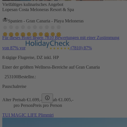
Vielfältiges kulinarisches Angebot
Lopesan Costa Meloneras Resort & Spa
Spanien - Gran Canaria - Playa Meloneras
Für dieses Hotel liegen 7810 Bewertungen mit einer Zustimmung
von 87% vor
(7810)
87%
8-tägige Flugreise, DZ inkl. HP
Einer der größten Wellness-Bereiche auf Gran Canaria
253100
Bestellnr.:
Pauschalreise
Alter Preis
ab €
1.699,-
ab €
1.005,-
pro Person
Preis pro Person
TUI MAGIC LIFE Plimmiri