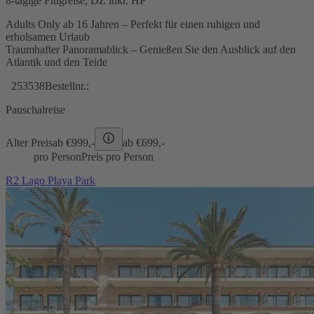
8-tägige Flugreise, DZ inkl. HP
Adults Only ab 16 Jahren – Perfekt für einen ruhigen und
erholsamen Urlaub
Traumhafter Panoramablick – Genießen Sie den Ausblick auf den
Atlantik und den Teide
253538
Bestellnr.:
Pauschalreise
Alter Preis
ab €
999,-
ab €
699,-
pro Person
Preis pro Person
R2 Lago Playa Park