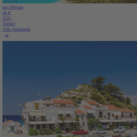
pro Person
ab €
233,-
Türkei
Alle Angebote