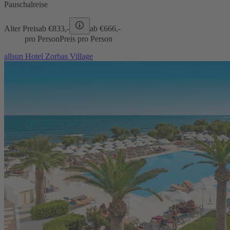
Pauschalreise
Alter Preis
ab €
833,-
ab €
666,-
pro Person
Preis pro Person
allsun Hotel Zorbas Village