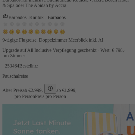
& Spa oder The Abidah by Accra
Barbados -Karibik - Barbados
9-tägige Flugreise, Doppelzimmer Meerblick inkl. AI
Upgrade auf All Inclusive Verpflegung geschenkt - Wert: € 798,-
pro Zimmer
253464
Bestellnr.:
Pauschalreise
Alter Preis
ab €
2.999,-
ab €
1.999,-
pro Person
Preis pro Person