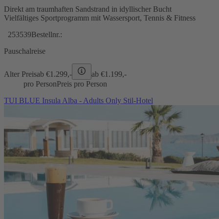
Direkt am traumhaften Sandstrand in idyllischer Bucht
Vielfältiges Sportprogramm mit Wassersport, Tennis & Fitness
253539
Bestellnr.:
Pauschalreise
Alter Preis
ab €
1.299,-
ab €
1.199,-
pro Person
Preis pro Person
TUI BLUE Insula Alba - Adults Only Stil-Hotel