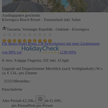
Ausflugspaket geschenkt
Kiwengwa Beach Resort - Traumurlaub inkl. Safari
Tansania, Vereinigte Republik - Ostküste - Kiwengwa
Für dieses Hotel liegen 238 Bewertungen mit einer Zustimmung
von 89% vor
(238)
89%
8- bzw. 9-tägige Flugreise, DZ inkl. AI light
Upgrade auf Doppelzimmer Meerblick (nach Verfügbarkeit) i.W.v.
ca. € 134,- pro Zimmer
253519
Bestellnr.:
Pauschalreise
Alter Preis
ab €
2.296,-
ab €
1.699,-
pro Person
Preis pro Person