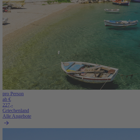
pro Person
ab €
227,-
Griechenland
Alle Angebote