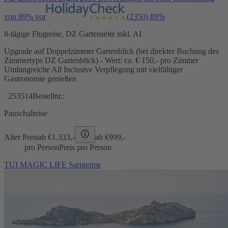
von 89% vor
(2350)
89%
8-tägige Flugreise, DZ Gartenseite inkl. AI
Upgrade auf Doppelzimmer Gartenblick (bei direkter Buchung des
Zimmertyps DZ Gartenblick) - Wert: ca. € 150,- pro Zimmer
Umfangreiche All Inclusive Verpflegung mit vielfältiger
Gastronomie genießen
253514
Bestellnr.:
Pauschalreise
Alter Preis
ab €
1.333,-
ab €
999,-
pro Person
Preis pro Person
TUI MAGIC LIFE Sarigerme