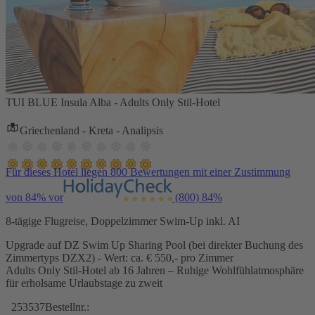
TUI BLUE Insula Alba - Adults Only Stil-Hotel
Griechenland - Kreta - Analipsis
Für dieses Hotel liegen 800 Bewertungen mit einer Zustimmung
von 84% vor
(800)
84%
8-tägige Flugreise, Doppelzimmer Swim-Up inkl. AI
Upgrade auf DZ Swim Up Sharing Pool (bei direkter Buchung des
Zimmertyps DZX2) - Wert: ca. € 550,- pro Zimmer
Adults Only Stil-Hotel ab 16 Jahren – Ruhige Wohlfühlatmosphäre
für erholsame Urlaubstage zu zweit
253537
Bestellnr.: