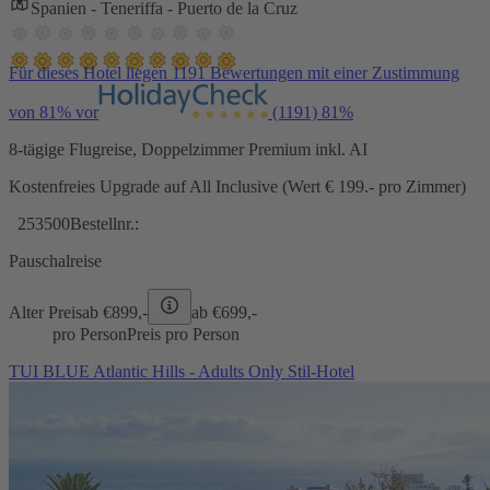
Spanien - Teneriffa - Puerto de la Cruz
Für dieses Hotel liegen 1191 Bewertungen mit einer Zustimmung
von 81% vor
(1191)
81%
8-tägige Flugreise, Doppelzimmer Premium inkl. AI
Kostenfreies Upgrade auf All Inclusive (Wert € 199.- pro Zimmer)
253500
Bestellnr.:
Pauschalreise
Alter Preis
ab €
899,-
ab €
699,-
pro Person
Preis pro Person
TUI BLUE Atlantic Hills - Adults Only Stil-Hotel