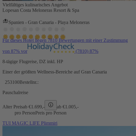
Vielfältiges kulinarisches Angebot
Lopesan Costa Meloneras Resort & Spa
Spanien - Gran Canaria - Playa Meloneras
Für dieses Hotel liegen 7810 Bewertungen mit einer Zustimmung
von 87% vor
(7810)
87%
8-tägige Flugreise, DZ inkl. HP
Einer der größten Wellness-Bereiche auf Gran Canaria
253100
Bestellnr.:
Pauschalreise
Alter Preis
ab €
1.699,-
ab €
1.005,-
pro Person
Preis pro Person
TUI MAGIC LIFE Plimmiri