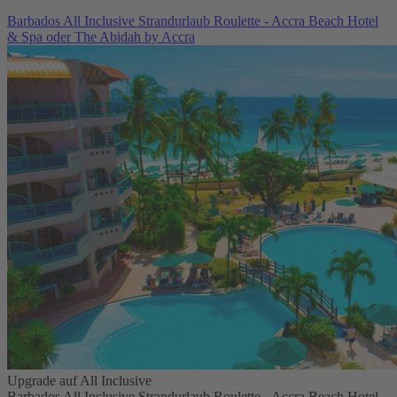
Barbados All Inclusive Strandurlaub Roulette - Accra Beach Hotel
& Spa oder The Abidah by Accra
Upgrade auf All Inclusive
Barbados All Inclusive Strandurlaub Roulette - Accra Beach Hotel