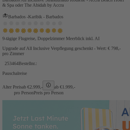
& Spa oder The Abidah by Accra
Barbados -Karibik - Barbados
9-tägige Flugreise, Doppelzimmer Meerblick inkl. AI
Upgrade auf All Inclusive Verpflegung geschenkt - Wert: € 798,-
pro Zimmer
253464
Bestellnr.:
Pauschalreise
Alter Preis
ab €
2.999,-
ab €
1.999,-
pro Person
Preis pro Person