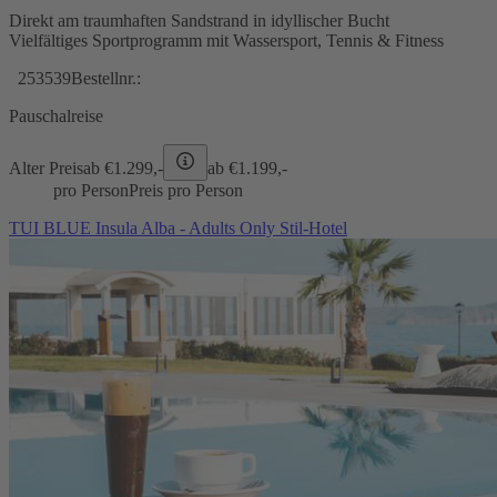
Direkt am traumhaften Sandstrand in idyllischer Bucht
Vielfältiges Sportprogramm mit Wassersport, Tennis & Fitness
253539
Bestellnr.:
Pauschalreise
Alter Preis
ab €
1.299,-
ab €
1.199,-
pro Person
Preis pro Person
TUI BLUE Insula Alba - Adults Only Stil-Hotel