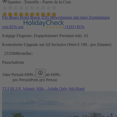
Spanien - Teneriffa - Puerto de la Cruz
Für dieses Hotel liegen 1191 Bewertungen mit einer Zustimmung
von 81% vor
(1191)
81%
8-tägige Flugreise, Doppelzimmer Premium inkl. AI
Kostenfreies Upgrade auf All Inclusive (Wert € 199.- pro Zimmer)
253500
Bestellnr.:
Pauschalreise
Alter Preis
ab €
899,-
ab €
699,-
pro Person
Preis pro Person
TUI BLUE Atlantic Hills - Adults Only Stil-Hotel