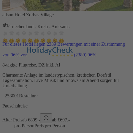
allsun Hotel Zorbas Village
Griechenland - Kreta - Anissaras
Für dieses Hotel liegen 2389 Bewertungen mit einer Zustimmung
von 96% vor
(2389)
96%
8-tägige Flugreise, DZ inkl. AI
Charmante Anlage im landestypischen, kretischen Dorfstil
Tagesanimation, Live-Musik und Shows am Abend sorgen für
Unterhaltung
253001
Bestellnr.:
Pauschalreise
Alter Preis
ab €
899,-
ab €
697,-
pro Person
Preis pro Person