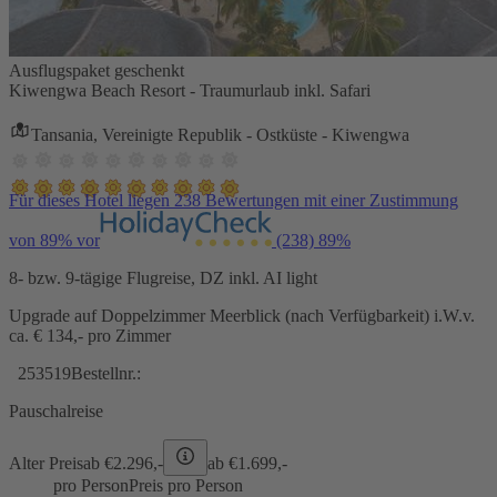
Ausflugspaket geschenkt
Kiwengwa Beach Resort - Traumurlaub inkl. Safari
Tansania, Vereinigte Republik - Ostküste - Kiwengwa
Für dieses Hotel liegen 238 Bewertungen mit einer Zustimmung
von 89% vor
(238)
89%
8- bzw. 9-tägige Flugreise, DZ inkl. AI light
Upgrade auf Doppelzimmer Meerblick (nach Verfügbarkeit) i.W.v.
ca. € 134,- pro Zimmer
253519
Bestellnr.:
Pauschalreise
Alter Preis
ab €
2.296,-
ab €
1.699,-
pro Person
Preis pro Person