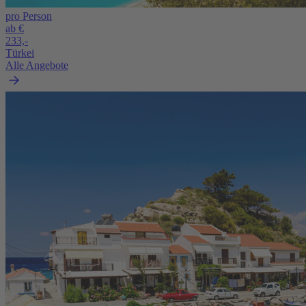
pro Person
ab €
233,-
Türkei
Alle Angebote