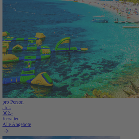
pro Person
ab €
302,-
Kroatien
Alle Angebote