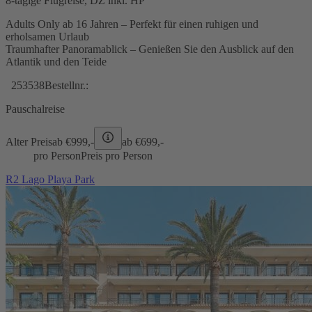
8-tägige Flugreise, DZ inkl. HP
Adults Only ab 16 Jahren – Perfekt für einen ruhigen und
erholsamen Urlaub
Traumhafter Panoramablick – Genießen Sie den Ausblick auf den
Atlantik und den Teide
253538
Bestellnr.:
Pauschalreise
Alter Preis
ab €
999,-
ab €
699,-
pro Person
Preis pro Person
R2 Lago Playa Park