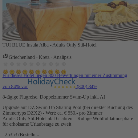
TUI BLUE Insula Alba - Adults Only Stil-Hotel
Griechenland - Kreta - Analipsis
Für dieses Hotel liegen 800 Bewertungen mit einer Zustimmung
von 84% vor
(800)
84%
8-tägige Flugreise, Doppelzimmer Swim-Up inkl. AI
Upgrade auf DZ Swim Up Sharing Pool (bei direkter Buchung des
Zimmertyps DZX2) - Wert: ca. € 550,- pro Zimmer
Adults Only Stil-Hotel ab 16 Jahren – Ruhige Wohlfühlatmosphäre
für erholsame Urlaubstage zu zweit
253537
Bestellnr.: