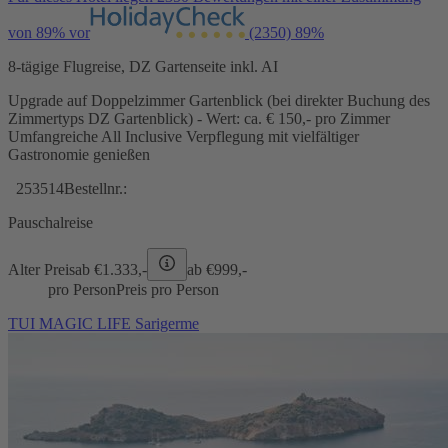
von 89% vor
(2350)
89%
8-tägige Flugreise, DZ Gartenseite inkl. AI
Upgrade auf Doppelzimmer Gartenblick (bei direkter Buchung des
Zimmertyps DZ Gartenblick) - Wert: ca. € 150,- pro Zimmer
Umfangreiche All Inclusive Verpflegung mit vielfältiger
Gastronomie genießen
253514
Bestellnr.:
Pauschalreise
Alter Preis
ab €
1.333,-
ab €
999,-
pro Person
Preis pro Person
TUI MAGIC LIFE Sarigerme