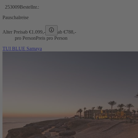
253009
Bestellnr.:
Pauschalreise
Alter Preis
ab €
1.099,-
ab €
788,-
pro Person
Preis pro Person
TUI BLUE Samaya