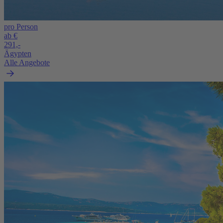
pro Person
ab €
291,-
Ägypten
Alle Angebote