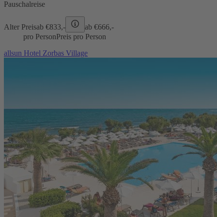
Pauschalreise
Alter Preis
ab €
833,-
ab €
666,-
pro Person
Preis pro Person
allsun Hotel Zorbas Village