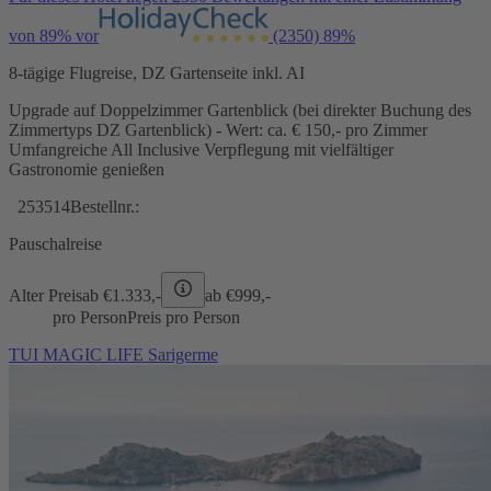
von 89% vor
(2350)
89%
8-tägige Flugreise, DZ Gartenseite inkl. AI
Upgrade auf Doppelzimmer Gartenblick (bei direkter Buchung des
Zimmertyps DZ Gartenblick) - Wert: ca. € 150,- pro Zimmer
Umfangreiche All Inclusive Verpflegung mit vielfältiger
Gastronomie genießen
253514
Bestellnr.:
Pauschalreise
Alter Preis
ab €
1.333,-
ab €
999,-
pro Person
Preis pro Person
TUI MAGIC LIFE Sarigerme