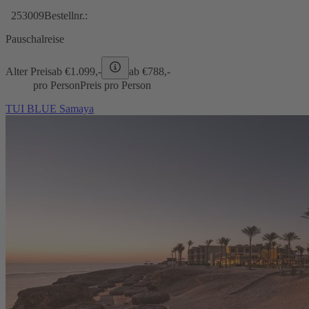
253009
Bestellnr.:
Pauschalreise
Alter Preis
ab €
1.099,-
ab €
788,-
pro Person
Preis pro Person
TUI BLUE Samaya