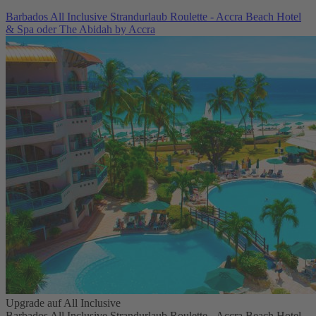
Barbados All Inclusive Strandurlaub Roulette - Accra Beach Hotel
& Spa oder The Abidah by Accra
Upgrade auf All Inclusive
Barbados All Inclusive Strandurlaub Roulette - Accra Beach Hotel