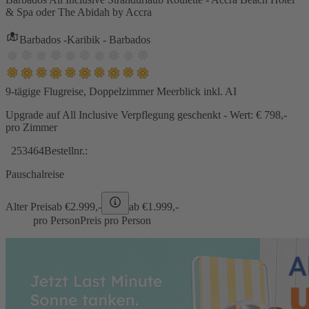
& Spa oder The Abidah by Accra
Barbados -Karibik - Barbados
9-tägige Flugreise, Doppelzimmer Meerblick inkl. AI
Upgrade auf All Inclusive Verpflegung geschenkt - Wert: € 798,-
pro Zimmer
253464
Bestellnr.:
Pauschalreise
Alter Preis
ab €
2.999,-
ab €
1.999,-
pro Person
Preis pro Person