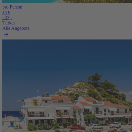
pro Person
ab €
233,-
Türkei
Alle Angebote