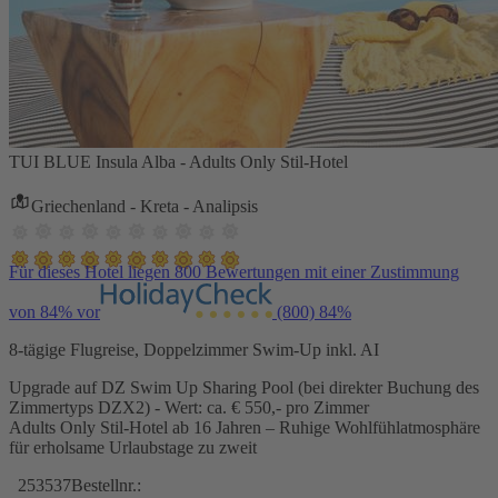
TUI BLUE Insula Alba - Adults Only Stil-Hotel
Griechenland - Kreta - Analipsis
Für dieses Hotel liegen 800 Bewertungen mit einer Zustimmung
von 84% vor
(800)
84%
8-tägige Flugreise, Doppelzimmer Swim-Up inkl. AI
Upgrade auf DZ Swim Up Sharing Pool (bei direkter Buchung des
Zimmertyps DZX2) - Wert: ca. € 550,- pro Zimmer
Adults Only Stil-Hotel ab 16 Jahren – Ruhige Wohlfühlatmosphäre
für erholsame Urlaubstage zu zweit
253537
Bestellnr.: