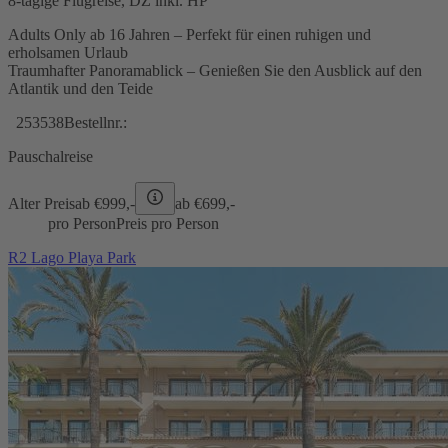
8-tägige Flugreise, DZ inkl. HP
Adults Only ab 16 Jahren – Perfekt für einen ruhigen und
erholsamen Urlaub
Traumhafter Panoramablick – Genießen Sie den Ausblick auf den
Atlantik und den Teide
253538
Bestellnr.:
Pauschalreise
Alter Preis
ab €
999,-
ab €
699,-
pro Person
Preis pro Person
R2 Lago Playa Park