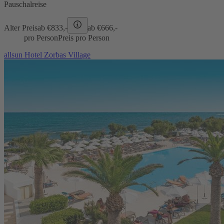
Pauschalreise
Alter Preis
ab €
833,-
ab €
666,-
pro Person
Preis pro Person
allsun Hotel Zorbas Village