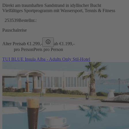
Direkt am traumhaften Sandstrand in idyllischer Bucht
Vielfältiges Sportprogramm mit Wassersport, Tennis & Fitness
253539
Bestellnr.:
Pauschalreise
Alter Preis
ab €
1.299,-
ab €
1.199,-
pro Person
Preis pro Person
TUI BLUE Insula Alba - Adults Only Stil-Hotel