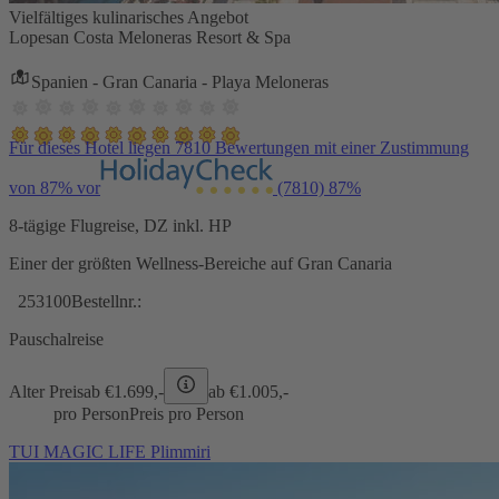
Vielfältiges kulinarisches Angebot
Lopesan Costa Meloneras Resort & Spa
Spanien - Gran Canaria - Playa Meloneras
Für dieses Hotel liegen 7810 Bewertungen mit einer Zustimmung
von 87% vor
(7810)
87%
8-tägige Flugreise, DZ inkl. HP
Einer der größten Wellness-Bereiche auf Gran Canaria
253100
Bestellnr.:
Pauschalreise
Alter Preis
ab €
1.699,-
ab €
1.005,-
pro Person
Preis pro Person
TUI MAGIC LIFE Plimmiri