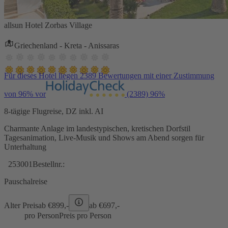
allsun Hotel Zorbas Village
Griechenland - Kreta - Anissaras
Für dieses Hotel liegen 2389 Bewertungen mit einer Zustimmung
von 96% vor
(2389)
96%
8-tägige Flugreise, DZ inkl. AI
Charmante Anlage im landestypischen, kretischen Dorfstil
Tagesanimation, Live-Musik und Shows am Abend sorgen für
Unterhaltung
253001
Bestellnr.:
Pauschalreise
Alter Preis
ab €
899,-
ab €
697,-
pro Person
Preis pro Person