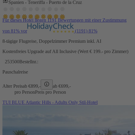
Spanien - Teneriffa - Puerto de la Cruz
Für dieses Hotel liegen 1191 Bewertungen mit einer Zustimmung
von 81% vor
(1191)
81%
8-tägige Flugreise, Doppelzimmer Premium inkl. AI
Kostenfreies Upgrade auf All Inclusive (Wert € 199.- pro Zimmer)
253500
Bestellnr.:
Pauschalreise
Alter Preis
ab €
899,-
ab €
699,-
pro Person
Preis pro Person
TUI BLUE Atlantic Hills - Adults Only Stil-Hotel