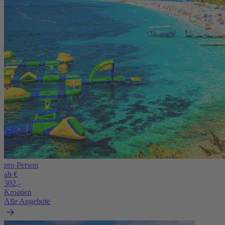
pro Person
ab €
302,-
Kroatien
Alle Angebote