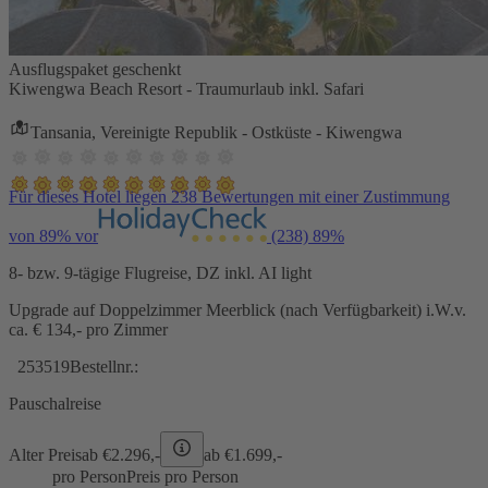
Ausflugspaket geschenkt
Kiwengwa Beach Resort - Traumurlaub inkl. Safari
Tansania, Vereinigte Republik - Ostküste - Kiwengwa
Für dieses Hotel liegen 238 Bewertungen mit einer Zustimmung
von 89% vor
(238)
89%
8- bzw. 9-tägige Flugreise, DZ inkl. AI light
Upgrade auf Doppelzimmer Meerblick (nach Verfügbarkeit) i.W.v.
ca. € 134,- pro Zimmer
253519
Bestellnr.:
Pauschalreise
Alter Preis
ab €
2.296,-
ab €
1.699,-
pro Person
Preis pro Person