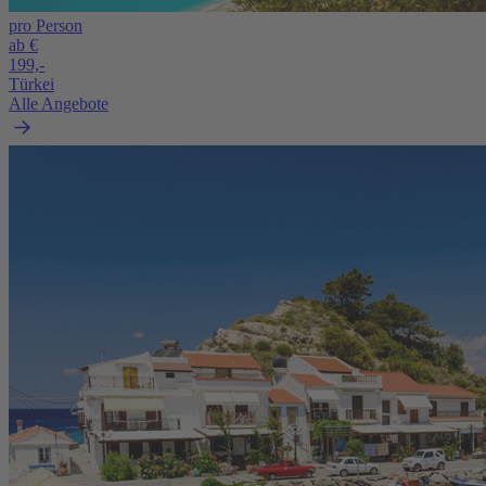
pro Person
ab €
199,-
Türkei
Alle Angebote