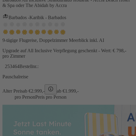
& Spa oder The Abidah by Accra
Barbados -Karibik - Barbados
9-tägige Flugreise, Doppelzimmer Meerblick inkl. AI
Upgrade auf All Inclusive Verpflegung geschenkt - Wert: € 798,-
pro Zimmer
253464
Bestellnr.:
Pauschalreise
Alter Preis
ab €
2.999,-
ab €
1.999,-
pro Person
Preis pro Person