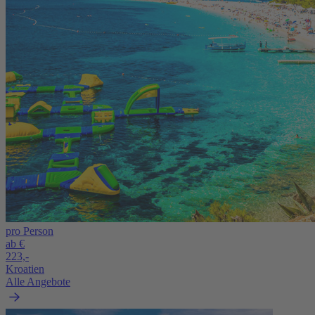
pro Person
ab €
223,-
Kroatien
Alle Angebote