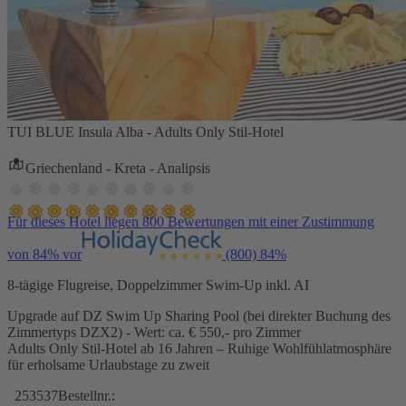
TUI BLUE Insula Alba - Adults Only Stil-Hotel
Griechenland - Kreta - Analipsis
Für dieses Hotel liegen 800 Bewertungen mit einer Zustimmung
von 84% vor
(800)
84%
8-tägige Flugreise, Doppelzimmer Swim-Up inkl. AI
Upgrade auf DZ Swim Up Sharing Pool (bei direkter Buchung des
Zimmertyps DZX2) - Wert: ca. € 550,- pro Zimmer
Adults Only Stil-Hotel ab 16 Jahren – Ruhige Wohlfühlatmosphäre
für erholsame Urlaubstage zu zweit
253537
Bestellnr.: