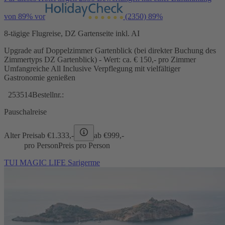
von 89% vor
(2350)
89%
8-tägige Flugreise, DZ Gartenseite inkl. AI
Upgrade auf Doppelzimmer Gartenblick (bei direkter Buchung des
Zimmertyps DZ Gartenblick) - Wert: ca. € 150,- pro Zimmer
Umfangreiche All Inclusive Verpflegung mit vielfältiger
Gastronomie genießen
253514
Bestellnr.:
Pauschalreise
Alter Preis
ab €
1.333,-
ab €
999,-
pro Person
Preis pro Person
TUI MAGIC LIFE Sarigerme