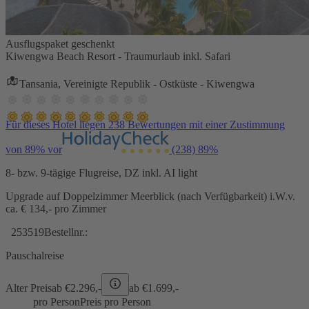
Ausflugspaket geschenkt
Kiwengwa Beach Resort - Traumurlaub inkl. Safari
Tansania, Vereinigte Republik - Ostküste - Kiwengwa
Für dieses Hotel liegen 238 Bewertungen mit einer Zustimmung
von 89% vor
(238)
89%
8- bzw. 9-tägige Flugreise, DZ inkl. AI light
Upgrade auf Doppelzimmer Meerblick (nach Verfügbarkeit) i.W.v.
ca. € 134,- pro Zimmer
253519
Bestellnr.:
Pauschalreise
Alter Preis
ab €
2.296,-
ab €
1.699,-
pro Person
Preis pro Person