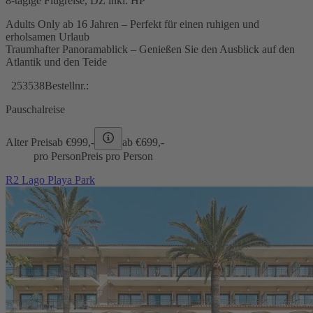
8-tägige Flugreise, DZ inkl. HP
Adults Only ab 16 Jahren – Perfekt für einen ruhigen und
erholsamen Urlaub
Traumhafter Panoramablick – Genießen Sie den Ausblick auf den
Atlantik und den Teide
253538
Bestellnr.:
Pauschalreise
Alter Preis
ab €
999,-
ab €
699,-
pro Person
Preis pro Person
R2 Lago Playa Park