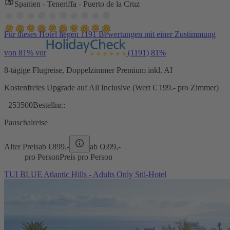
Spanien - Teneriffa - Puerto de la Cruz
Für dieses Hotel liegen 1191 Bewertungen mit einer Zustimmung
von 81% vor
(1191)
81%
8-tägige Flugreise, Doppelzimmer Premium inkl. AI
Kostenfreies Upgrade auf All Inclusive (Wert € 199.- pro Zimmer)
253500
Bestellnr.:
Pauschalreise
Alter Preis
ab €
899,-
ab €
699,-
pro Person
Preis pro Person
TUI BLUE Atlantic Hills - Adults Only Stil-Hotel