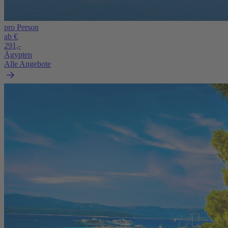
pro Person
ab €
291,-
Ägypten
Alle Angebote