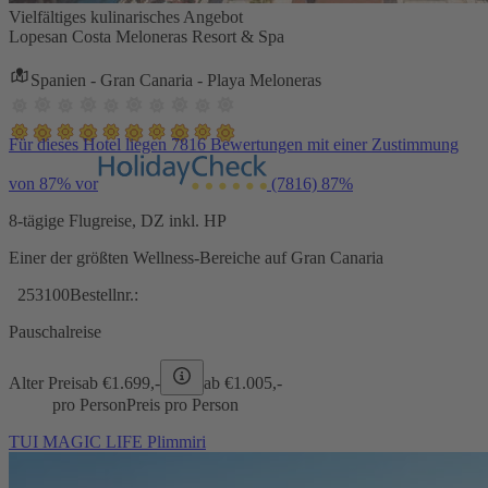
Vielfältiges kulinarisches Angebot
Lopesan Costa Meloneras Resort & Spa
Spanien - Gran Canaria - Playa Meloneras
Für dieses Hotel liegen 7816 Bewertungen mit einer Zustimmung
von 87% vor
(7816)
87%
8-tägige Flugreise, DZ inkl. HP
Einer der größten Wellness-Bereiche auf Gran Canaria
253100
Bestellnr.:
Pauschalreise
Alter Preis
ab €
1.699,-
ab €
1.005,-
pro Person
Preis pro Person
TUI MAGIC LIFE Plimmiri