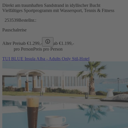
Direkt am traumhaften Sandstrand in idyllischer Bucht
Vielfältiges Sportprogramm mit Wassersport, Tennis & Fitness
253539
Bestellnr.:
Pauschalreise
Alter Preis
ab €
1.299,-
ab €
1.199,-
pro Person
Preis pro Person
TUI BLUE Insula Alba - Adults Only Stil-Hotel