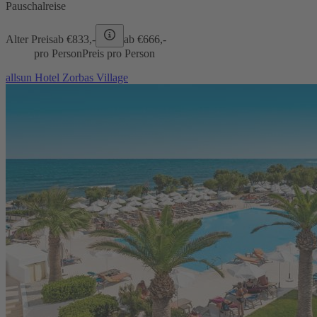
Pauschalreise
Alter Preis
ab €
833,-
ab €
666,-
pro Person
Preis pro Person
allsun Hotel Zorbas Village