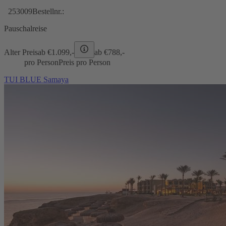
253009
Bestellnr.:
Pauschalreise
Alter Preis
ab €
1.099,-
ab €
788,-
pro Person
Preis pro Person
TUI BLUE Samaya