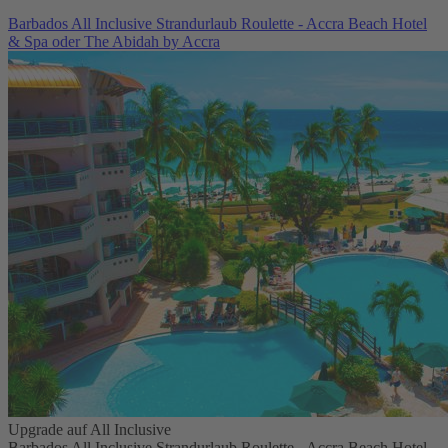
Barbados All Inclusive Strandurlaub Roulette - Accra Beach Hotel
& Spa oder The Abidah by Accra
Upgrade auf All Inclusive
Barbados All Inclusive Strandurlaub Roulette - Accra Beach Hotel