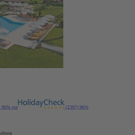
n 96% vor
(2397)
96%
altung