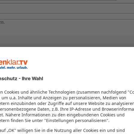
en.
el in einem Paket kombiniert werden – das spart Zeit und Geld. Nutzen 
en!