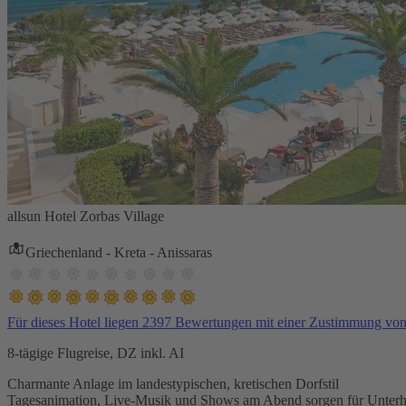
allsun Hotel Zorbas Village
Griechenland - Kreta - Anissaras
Für dieses Hotel liegen 2397 Bewertungen mit einer Zustimmung vo
8-tägige Flugreise, DZ inkl. AI
Charmante Anlage im landestypischen, kretischen Dorfstil
Tagesanimation, Live-Musik und Shows am Abend sorgen für Unterh