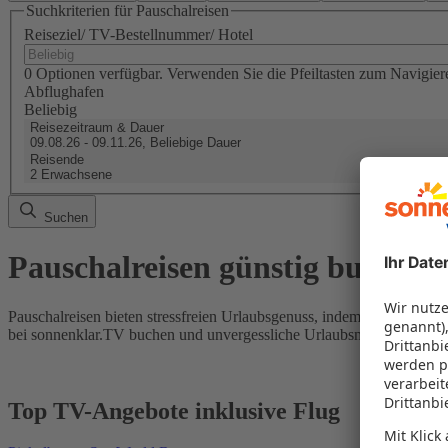
Suchkriterien für Pauschalreisen
Reiseziel/ TV-Bestellnummer/ Hotel
0 Optionen verfügbar. Verwenden Sie die Pfeiltasten zum Navigier
Abflughafen
Beliebig
Reisezeitraum & Dauer
09.08.26 - 09.11.26, Beliebige Dauer
Reisende
2 Erwachsene
Suchen
Pauschalreisen günstig buchen
Pauschalreisen bieten stressfreien Urlaubsgenuss, indem Flug und Hot
bei sonnenklar.TV buchen und unvergessliche Urlaubsmomente erleb
Top TV-Angebote inklusive Flug