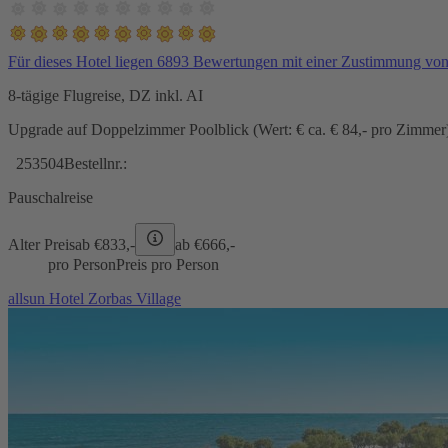
Für dieses Hotel liegen 6893 Bewertungen mit einer Zustimmung vo
8-tägige Flugreise, DZ inkl. AI
Upgrade auf Doppelzimmer Poolblick (Wert: € ca. € 84,- pro Zimmer) 
253504
Bestellnr.:
Pauschalreise
Alter Preis
ab €
833,-
ab €
666,-
pro Person
Preis pro Person
allsun Hotel Zorbas Village