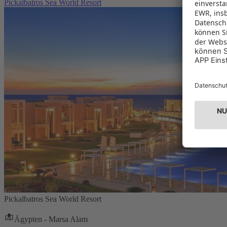
Pickalbatros Sea World Resort
Pickalbatros Sea World Resort
Ägypten - Marsa Alam