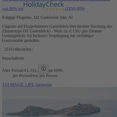
von 89% vor
(2350)
89%
8-tägige Flugreise, DZ Gartenseite inkl. AI
Upgrade auf Doppelzimmer Gartenblick (bei direkter Buchung des
Zimmertyps DZ Gartenblick) - Wert: ca. € 150,- pro Zimmer
Umfangreiche All Inclusive Verpflegung mit vielfältiger
Gastronomie genießen
253514
Bestellnr.:
Pauschalreise
Alter Preis
ab €
1.333,-
ab €
999,-
pro Person
Preis pro Person
TUI MAGIC LIFE Sarigerme