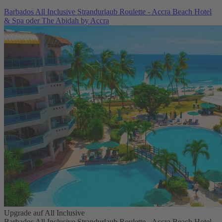
Barbados All Inclusive Strandurlaub Roulette - Accra Beach Hotel
& Spa oder The Abidah by Accra
Upgrade auf All Inclusive
Barbados All Inclusive Strandurlaub Roulette - Accra Beach Hotel