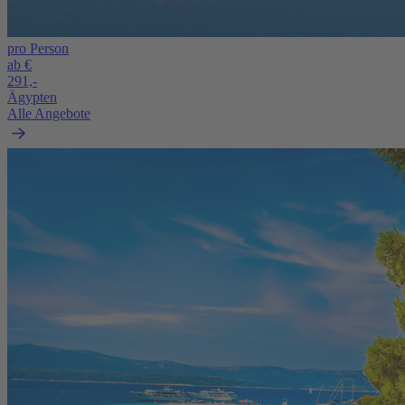
pro Person
ab €
291,-
Ägypten
Alle Angebote