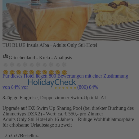
TUI BLUE Insula Alba - Adults Only Stil-Hotel
Griechenland - Kreta - Analipsis
Für dieses Hotel liegen 800 Bewertungen mit einer Zustimmung
von 84% vor
(800)
84%
8-tägige Flugreise, Doppelzimmer Swim-Up inkl. AI
Upgrade auf DZ Swim Up Sharing Pool (bei direkter Buchung des
Zimmertyps DZX2) - Wert: ca. € 550,- pro Zimmer
Adults Only Stil-Hotel ab 16 Jahren – Ruhige Wohlfühlatmosphäre
für erholsame Urlaubstage zu zweit
253537
Bestellnr.: