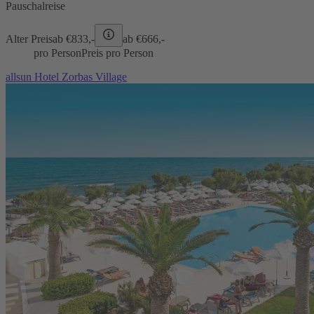
Pauschalreise
Alter Preis
ab €
833,-
ab €
666,-
pro Person
Preis pro Person
allsun Hotel Zorbas Village