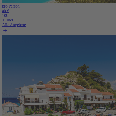
pro Person
ab €
109,-
Türkei
Alle Angebote