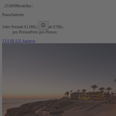
253009
Bestellnr.:
Pauschalreise
Alter Preis
ab €
1.099,-
ab €
788,-
pro Person
Preis pro Person
TUI BLUE Samaya