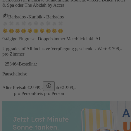
& Spa oder The Abidah by Accra
Barbados -Karibik - Barbados
9-tägige Flugreise, Doppelzimmer Meerblick inkl. AI
Upgrade auf All Inclusive Verpflegung geschenkt - Wert: € 798,-
pro Zimmer
253464
Bestellnr.:
Pauschalreise
Alter Preis
ab €
2.999,-
ab €
1.999,-
pro Person
Preis pro Person