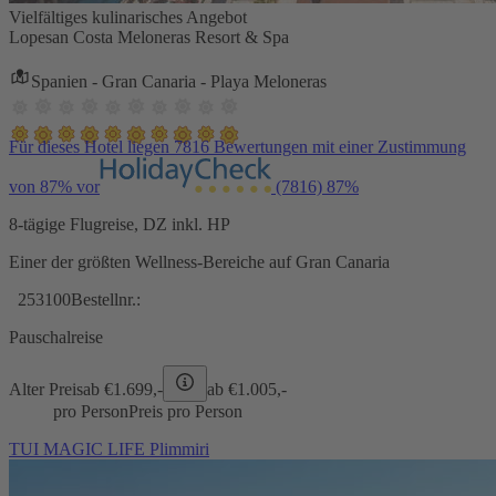
Vielfältiges kulinarisches Angebot
Lopesan Costa Meloneras Resort & Spa
Spanien - Gran Canaria - Playa Meloneras
Für dieses Hotel liegen 7816 Bewertungen mit einer Zustimmung
von 87% vor
(7816)
87%
8-tägige Flugreise, DZ inkl. HP
Einer der größten Wellness-Bereiche auf Gran Canaria
253100
Bestellnr.:
Pauschalreise
Alter Preis
ab €
1.699,-
ab €
1.005,-
pro Person
Preis pro Person
TUI MAGIC LIFE Plimmiri