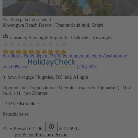
Ausflugspaket geschenkt
Kiwengwa Beach Resort - Traumurlaub inkl. Safari
Tansania, Vereinigte Republik - Ostküste - Kiwengwa
Für dieses Hotel liegen 238 Bewertungen mit einer Zustimmung
von 89% vor
(238)
89%
8- bzw. 9-tägige Flugreise, DZ inkl. AI light
Upgrade auf Doppelzimmer Meerblick (nach Verfügbarkeit) i.W.v.
ca. € 134,- pro Zimmer
253519
Bestellnr.:
Pauschalreise
Alter Preis
ab €
2.296,-
ab €
1.699,-
pro Person
Preis pro Person