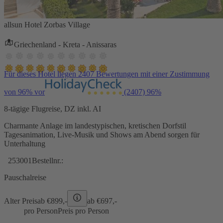
allsun Hotel Zorbas Village
Griechenland - Kreta - Anissaras
Für dieses Hotel liegen 2407 Bewertungen mit einer Zustimmung
von 96% vor
(2407)
96%
8-tägige Flugreise, DZ inkl. AI
Charmante Anlage im landestypischen, kretischen Dorfstil
Tagesanimation, Live-Musik und Shows am Abend sorgen für
Unterhaltung
253001
Bestellnr.:
Pauschalreise
Alter Preis
ab €
899,-
ab €
697,-
pro Person
Preis pro Person