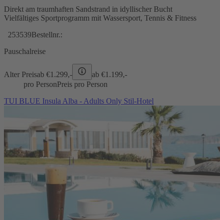
Direkt am traumhaften Sandstrand in idyllischer Bucht
Vielfältiges Sportprogramm mit Wassersport, Tennis & Fitness
253539
Bestellnr.:
Pauschalreise
Alter Preis
ab €
1.299,-
ab €
1.199,-
pro Person
Preis pro Person
TUI BLUE Insula Alba - Adults Only Stil-Hotel