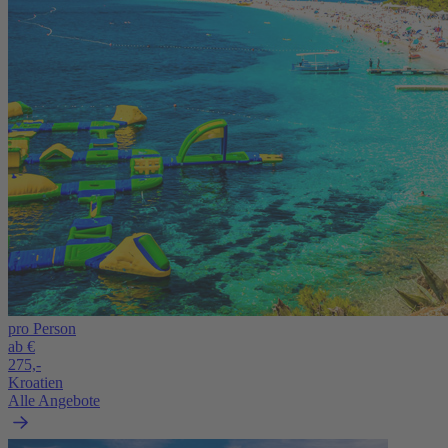
pro Person
ab €
275,-
Kroatien
Alle Angebote