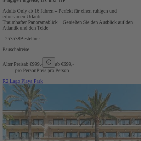
8-tägige Flugreise, DZ inkl. HP
Adults Only ab 16 Jahren – Perfekt für einen ruhigen und
erholsamen Urlaub
Traumhafter Panoramablick – Genießen Sie den Ausblick auf den
Atlantik und den Teide
253538
Bestellnr.:
Pauschalreise
Alter Preis
ab €
999,-
ab €
699,-
pro Person
Preis pro Person
R2 Lago Playa Park