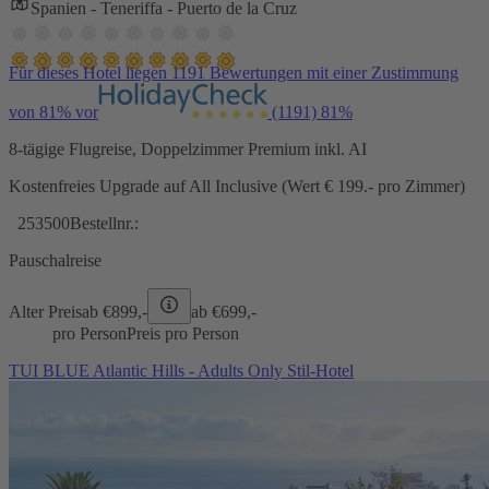
Spanien - Teneriffa - Puerto de la Cruz
Für dieses Hotel liegen 1191 Bewertungen mit einer Zustimmung
von 81% vor
(1191)
81%
8-tägige Flugreise, Doppelzimmer Premium inkl. AI
Kostenfreies Upgrade auf All Inclusive (Wert € 199.- pro Zimmer)
253500
Bestellnr.:
Pauschalreise
Alter Preis
ab €
899,-
ab €
699,-
pro Person
Preis pro Person
TUI BLUE Atlantic Hills - Adults Only Stil-Hotel