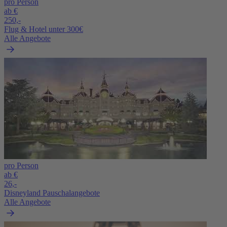
pro Person
ab €
250,-
Flug & Hotel unter 300€
Alle Angebote
pro Person
ab €
26,-
Disneyland Pauschalangebote
Alle Angebote