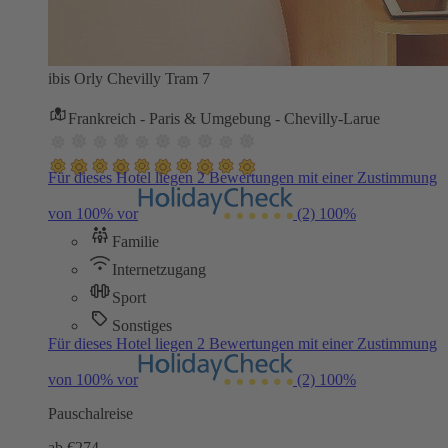
ibis Orly Chevilly Tram 7
Frankreich - Paris & Umgebung - Chevilly-Larue
Für dieses Hotel liegen 2 Bewertungen mit einer Zustimmung
von 100% vor
(2)
100%
Familie
Internetzugang
Sport
Sonstiges
Für dieses Hotel liegen 2 Bewertungen mit einer Zustimmung
von 100% vor
(2)
100%
Pauschalreise
ab €
274,-