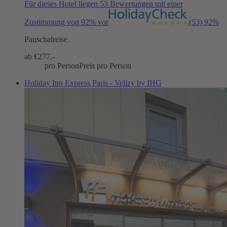
Für dieses Hotel liegen 53 Bewertungen mit einer
Zustimmung von 92% vor
(53)
92%
Pauschalreise
ab €
277,-
pro Person
Preis pro Person
Holiday Inn Express Paris - Velizy by IHG