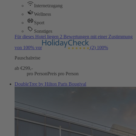
Internetzugang
Wellness
Sport
Sonstiges
Für dieses Hotel liegen 2 Bewertungen mit einer Zustimmung
von 100% vor
(2)
100%
Pauschalreise
ab €
299,-
pro Person
Preis pro Person
DoubleTree by Hilton Paris Bougival