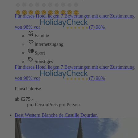
Für dieses Hotel liegen 7 Bewertungen mit einer Zustimmung
von 98% vor
(7)
98%
Familie
Internetzugang
Sport
Sonstiges
Für dieses Hotel liegen 7 Bewertungen mit einer Zustimmung
von 98% vor
(7)
98%
Pauschalreise
ab €
275,-
pro Person
Preis pro Person
Best Western Blanche de Castille Dourdan