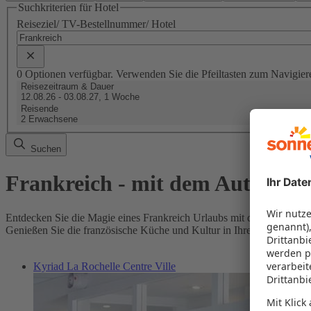
Suchkriterien für Hotel
Reiseziel/ TV-Bestellnummer/ Hotel
0 Optionen verfügbar. Verwenden Sie die Pfeiltasten zum Navigier
Reisezeitraum & Dauer
12.08.26 - 03.08.27, 1 Woche
Reisende
2 Erwachsene
Suchen
Frankreich - mit dem Auto in d
Entdecken Sie die Magie eines Frankreich Urlaubs mit dem Auto! Mit 
Genießen Sie die französische Küche und Kultur in Ihrem eigenen R
Kyriad La Rochelle Centre Ville