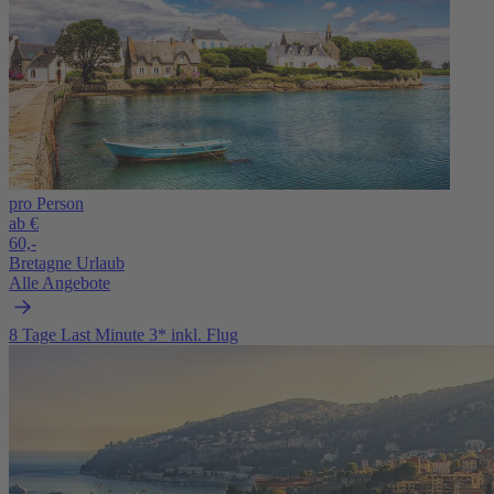
pro Person
ab €
60,-
Bretagne Urlaub
Alle Angebote
8 Tage Last Minute 3* inkl. Flug