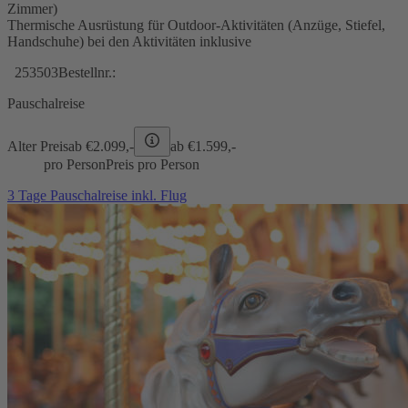
Zimmer)
Thermische Ausrüstung für Outdoor-Aktivitäten (Anzüge, Stiefel,
Handschuhe) bei den Aktivitäten inklusive
253503
Bestellnr.:
Pauschalreise
Alter Preis
ab €
2.099,-
ab €
1.599,-
pro Person
Preis pro Person
3 Tage Pauschalreise inkl. Flug