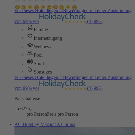
Für dieses Hotel liegen 4 Bewertungen mit einer Zustimmung
von 99% vor
(4)
99%
Familie
Internetzugang
Wellness
Pool
Sport
Sonstiges
Für dieses Hotel liegen 4 Bewertungen mit einer Zustimmung
von 99% vor
(4)
99%
Pauschalreise
ab €
275,-
pro Person
Preis pro Person
AC Hotel by Marriott A Coruna