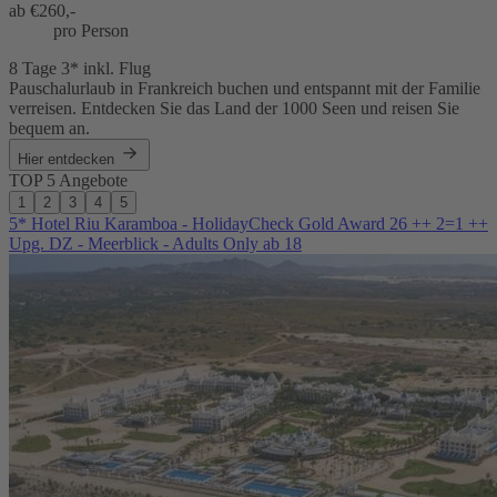
ab €
260,-
pro Person
8 Tage 3* inkl. Flug
Pauschalurlaub in Frankreich buchen und entspannt mit der Familie
verreisen. Entdecken Sie das Land der 1000 Seen und reisen Sie
bequem an.
Hier entdecken
TOP 5 Angebote
1
2
3
4
5
5* Hotel Riu Karamboa - HolidayCheck Gold Award 26 ++ 2=1 ++
Upg. DZ - Meerblick - Adults Only ab 18