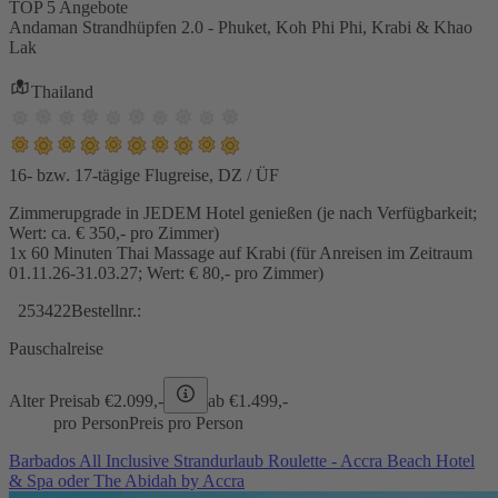
TOP 5 Angebote
Andaman Strandhüpfen 2.0 - Phuket, Koh Phi Phi, Krabi & Khao
Lak
Thailand
16- bzw. 17-tägige Flugreise, DZ / ÜF
Zimmerupgrade in JEDEM Hotel genießen (je nach Verfügbarkeit;
Wert: ca. € 350,- pro Zimmer)
1x 60 Minuten Thai Massage auf Krabi (für Anreisen im Zeitraum
01.11.26-31.03.27; Wert: € 80,- pro Zimmer)
253422
Bestellnr.:
Pauschalreise
Alter Preis
ab €
2.099,-
ab €
1.499,-
pro Person
Preis pro Person
Barbados All Inclusive Strandurlaub Roulette - Accra Beach Hotel
& Spa oder The Abidah by Accra