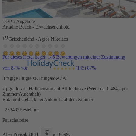
TOP 5 Angebote
Ariadne Beach - Erwachsenenhotel
Griechenland - Agios Nikolaos
Für dieses Hotel liegen 145 Bewertungen mit einer Zustimmung
von 87% vor
(145)
87%
8-tägige Flugreise, Bungalow / AI
Upgrade von Halbpension auf All Inclusive (Wert: ca. € 484,- pro
Zimmer/Aufenthalt)
Raki und Gebäck bei Ankunft auf dem Zimmer
253483
Bestellnr.:
Pauschalreise
Alter Preis
ab €
844,-
ab €
699,-