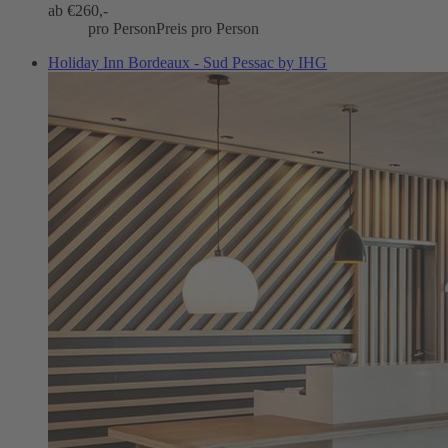
ab €
260,-
pro Person
Preis pro Person
Holiday Inn Bordeaux - Sud Pessac by IHG