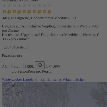
Barbados - Barbados
9-tägige Flugreise, Doppelzimmer Meerblick / AI
Upgrade auf All Inclusive Verpflegung geschenkt - Wert: € 798,-
pro Zimmer
Kostenloses Upgrade auf Doppelzimmer Meerblick - Wert: ca. €
306,- pro Zimmer
253464
Bestellnr.:
Pauschalreise
Alter Preis
ab €
2.999,-
ab €
1.999,-
pro Person
Preis pro Person
Winterzauber Lappland - Ein finnisches Wintermärchen