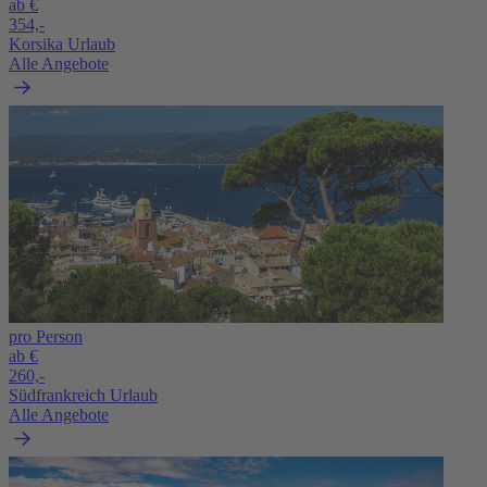
ab €
354,-
Korsika Urlaub
Alle Angebote
pro Person
ab €
260,-
Südfrankreich Urlaub
Alle Angebote