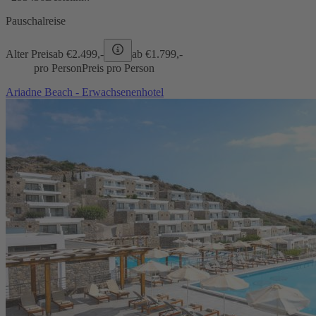
Pauschalreise
Alter Preis
ab €
2.499,-
ab €
1.799,-
pro Person
Preis pro Person
Ariadne Beach - Erwachsenenhotel