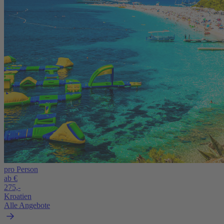
pro Person
ab €
275,-
Kroatien
Alle Angebote