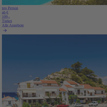
pro Person
ab €
109,-
Türkei
Alle Angebote