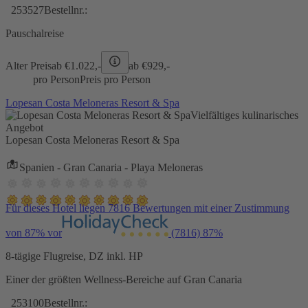
253527
Bestellnr.:
Pauschalreise
Alter Preis
ab €
1.022,-
ab €
929,-
pro Person
Preis pro Person
Lopesan Costa Meloneras Resort & Spa
Vielfältiges kulinarisches
Angebot
Lopesan Costa Meloneras Resort & Spa
Spanien - Gran Canaria - Playa Meloneras
Für dieses Hotel liegen 7816 Bewertungen mit einer Zustimmung
von 87% vor
(7816)
87%
8-tägige Flugreise, DZ inkl. HP
Einer der größten Wellness-Bereiche auf Gran Canaria
253100
Bestellnr.: