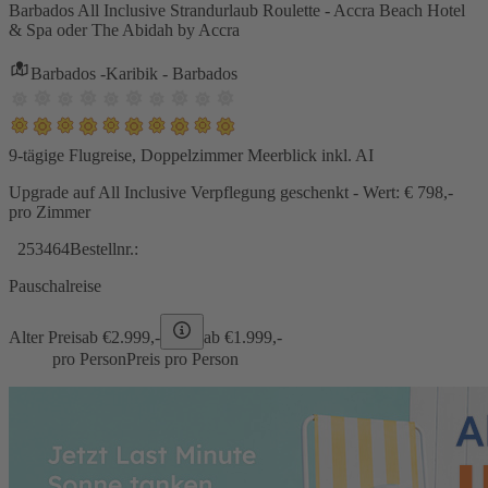
Barbados All Inclusive Strandurlaub Roulette - Accra Beach Hotel
& Spa oder The Abidah by Accra
Barbados -Karibik - Barbados
9-tägige Flugreise, Doppelzimmer Meerblick inkl. AI
Upgrade auf All Inclusive Verpflegung geschenkt - Wert: € 798,-
pro Zimmer
253464
Bestellnr.:
Pauschalreise
Alter Preis
ab €
2.999,-
ab €
1.999,-
pro Person
Preis pro Person