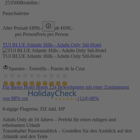
253500
Bestellnr.:
Pauschalreise
Alter Preis
ab €
899,-
ab €
699,-
pro Person
Preis pro Person
TUI BLUE Atlantic Hills - Adults Only Stil-Hotel
TUI BLUE Atlantic Hills - Adults Only Stil-Hotel
Spanien - Teneriffa - Puerto de la Cruz
Für dieses Hotel liegen 124 Bewertungen mit einer Zustimmung
von 88% vor
(124)
88%
8-tägige Flugreise, DZ inkl. HP
Adults Only ab 16 Jahren – Perfekt für einen ruhigen und
erholsamen Urlaub
Traumhafter Panoramablick – Genießen Sie den Ausblick auf den
Atlantik und den Teide