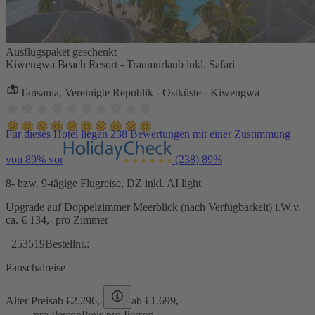
Ausflugspaket geschenkt
Kiwengwa Beach Resort - Traumurlaub inkl. Safari
Tansania, Vereinigte Republik - Ostküste - Kiwengwa
Für dieses Hotel liegen 238 Bewertungen mit einer Zustimmung
von 89% vor
(238)
89%
8- bzw. 9-tägige Flugreise, DZ inkl. AI light
Upgrade auf Doppelzimmer Meerblick (nach Verfügbarkeit) i.W.v.
ca. € 134,- pro Zimmer
253519
Bestellnr.:
Pauschalreise
Alter Preis
ab €
2.296,-
ab €
1.699,-
pro Person
Preis pro Person