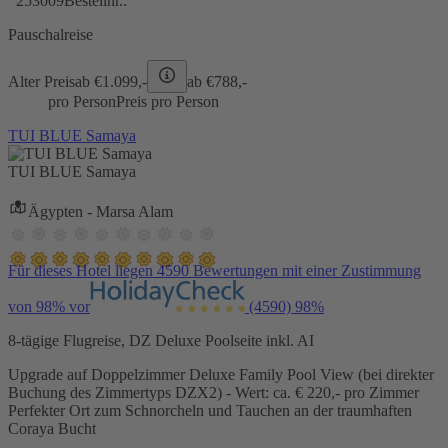
253009
Bestellnr.:
Pauschalreise
Alter Preis
ab €
1.099,-
ab €
788,-
pro Person
Preis pro Person
TUI BLUE Samaya
TUI BLUE Samaya
Ägypten - Marsa Alam
Für dieses Hotel liegen 4590 Bewertungen mit einer Zustimmung
von 98% vor
(4590)
98%
8-tägige Flugreise, DZ Deluxe Poolseite inkl. AI
Upgrade auf Doppelzimmer Deluxe Family Pool View (bei direkter
Buchung des Zimmertyps DZX2) - Wert: ca. € 220,- pro Zimmer
Perfekter Ort zum Schnorcheln und Tauchen an der traumhaften
Coraya Bucht