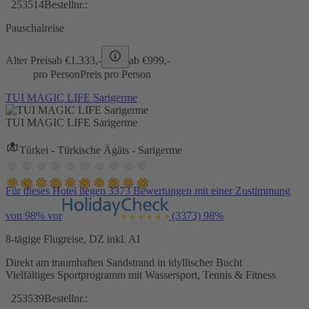
253514
Bestellnr.:
Pauschalreise
Alter Preis
ab €
1.333,-
ab €
999,-
pro Person
Preis pro Person
TUI MAGIC LIFE Sarigerme
TUI MAGIC LIFE Sarigerme
Türkei - Türkische Ägäis - Sarigerme
Für dieses Hotel liegen 3373 Bewertungen mit einer Zustimmung
von 98% vor
(3373)
98%
8-tägige Flugreise, DZ inkl. AI
Direkt am traumhaften Sandstrand in idyllischer Bucht
Vielfältiges Sportprogramm mit Wassersport, Tennis & Fitness
253539
Bestellnr.: