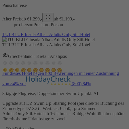
Pauschalreise
Alter Preis
ab €
1.299,-
ab €
1.199,-
pro Person
Preis pro Person
TUI BLUE Insula Alba - Adults Only Stil-Hotel
TUI BLUE Insula Alba - Adults Only Stil-Hotel
Griechenland - Kreta - Analipsis
Für dieses Hotel liegen 800 Bewertungen mit einer Zustimmung
von 84% vor
(800)
84%
8-tägige Flugreise, Doppelzimmer Swim-Up inkl. AI
Upgrade auf DZ Swim Up Sharing Pool (bei direkter Buchung des
Zimmertyps DZX2) - Wert: ca. € 550,- pro Zimmer
Adults Only Stil-Hotel ab 16 Jahren – Ruhige Wohlfühlatmosphäre
für erholsame Urlaubstage zu zweit
253537
Bestellnr.: