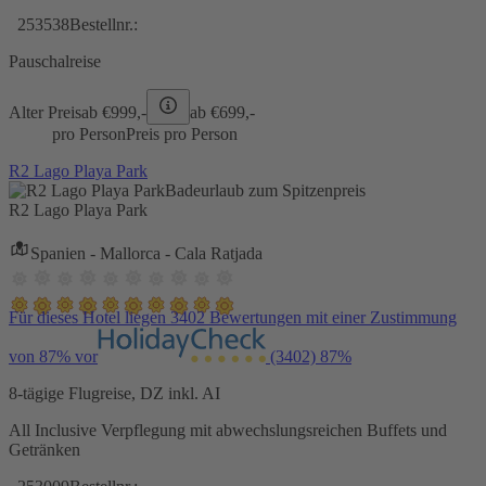
253538
Bestellnr.:
Pauschalreise
Alter Preis
ab €
999,-
ab €
699,-
pro Person
Preis pro Person
R2 Lago Playa Park
Badeurlaub zum Spitzenpreis
R2 Lago Playa Park
Spanien - Mallorca - Cala Ratjada
Für dieses Hotel liegen 3402 Bewertungen mit einer Zustimmung
von 87% vor
(3402)
87%
8-tägige Flugreise, DZ inkl. AI
All Inclusive Verpflegung mit abwechslungsreichen Buffets und
Getränken