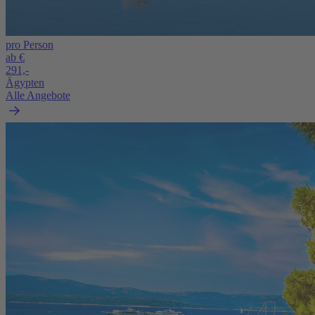
pro Person
ab €
291,-
Ägypten
Alle Angebote