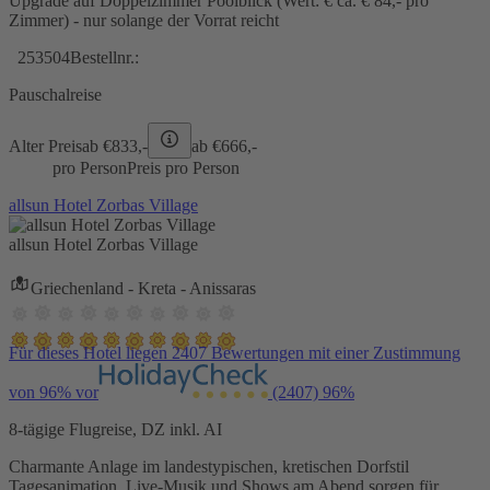
Upgrade auf Doppelzimmer Poolblick (Wert: € ca. € 84,- pro
Zimmer) - nur solange der Vorrat reicht
253504
Bestellnr.:
Pauschalreise
Alter Preis
ab €
833,-
ab €
666,-
pro Person
Preis pro Person
allsun Hotel Zorbas Village
allsun Hotel Zorbas Village
Griechenland - Kreta - Anissaras
Für dieses Hotel liegen 2407 Bewertungen mit einer Zustimmung
von 96% vor
(2407)
96%
8-tägige Flugreise, DZ inkl. AI
Charmante Anlage im landestypischen, kretischen Dorfstil
Tagesanimation, Live-Musik und Shows am Abend sorgen für