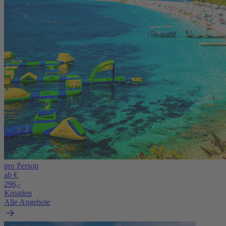
pro Person
ab €
296,-
Kroatien
Alle Angebote