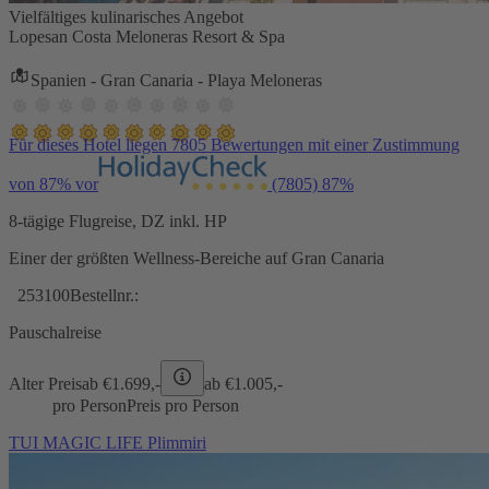
Vielfältiges kulinarisches Angebot
Lopesan Costa Meloneras Resort & Spa
Spanien - Gran Canaria - Playa Meloneras
Für dieses Hotel liegen 7805 Bewertungen mit einer Zustimmung
von 87% vor
(7805)
87%
8-tägige Flugreise, DZ inkl. HP
Einer der größten Wellness-Bereiche auf Gran Canaria
253100
Bestellnr.:
Pauschalreise
Alter Preis
ab €
1.699,-
ab €
1.005,-
pro Person
Preis pro Person
TUI MAGIC LIFE Plimmiri