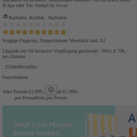
& Spa oder The Abidah by Accra
Barbados -Karibik - Barbados
9-tägige Flugreise, Doppelzimmer Meerblick inkl. AI
Upgrade auf All Inclusive Verpflegung geschenkt - Wert: € 798,-
pro Zimmer
253464
Bestellnr.:
Pauschalreise
Alter Preis
ab €
2.999,-
ab €
1.999,-
pro Person
Preis pro Person