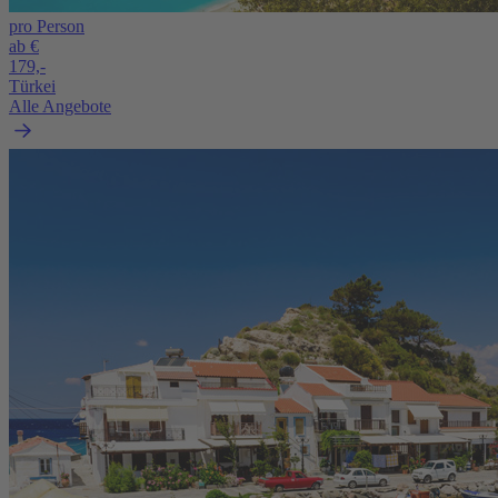
pro Person
ab €
179,-
Türkei
Alle Angebote