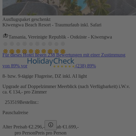
Ausflugspaket geschenkt
Kiwengwa Beach Resort - Traumurlaub inkl. Safari
Tansania, Vereinigte Republik - Ostküste - Kiwengwa
Für dieses Hotel liegen 238 Bewertungen mit einer Zustimmung
von 89% vor
(238)
89%
8- bzw. 9-tägige Flugreise, DZ inkl. AI light
Upgrade auf Doppelzimmer Meerblick (nach Verfügbarkeit) i.W.v.
ca. € 134,- pro Zimmer
253519
Bestellnr.:
Pauschalreise
Alter Preis
ab €
2.296,-
ab €
1.699,-
pro Person
Preis pro Person