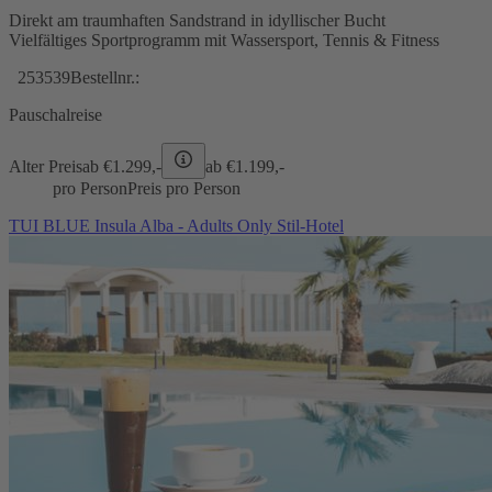
Direkt am traumhaften Sandstrand in idyllischer Bucht
Vielfältiges Sportprogramm mit Wassersport, Tennis & Fitness
253539
Bestellnr.:
Pauschalreise
Alter Preis
ab €
1.299,-
ab €
1.199,-
pro Person
Preis pro Person
TUI BLUE Insula Alba - Adults Only Stil-Hotel