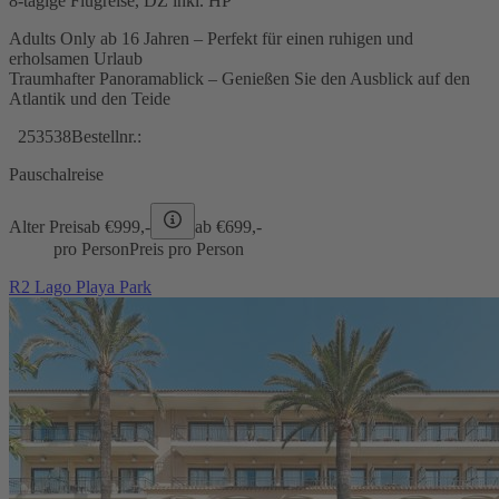
8-tägige Flugreise, DZ inkl. HP
Adults Only ab 16 Jahren – Perfekt für einen ruhigen und
erholsamen Urlaub
Traumhafter Panoramablick – Genießen Sie den Ausblick auf den
Atlantik und den Teide
253538
Bestellnr.:
Pauschalreise
Alter Preis
ab €
999,-
ab €
699,-
pro Person
Preis pro Person
R2 Lago Playa Park