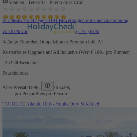
Spanien - Teneriffa - Puerto de la Cruz
Für dieses Hotel liegen 1191 Bewertungen mit einer Zustimmung
von 81% vor
(1191)
81%
8-tägige Flugreise, Doppelzimmer Premium inkl. AI
Kostenfreies Upgrade auf All Inclusive (Wert € 199.- pro Zimmer)
253500
Bestellnr.:
Pauschalreise
Alter Preis
ab €
899,-
ab €
699,-
pro Person
Preis pro Person
TUI BLUE Atlantic Hills - Adults Only Stil-Hotel