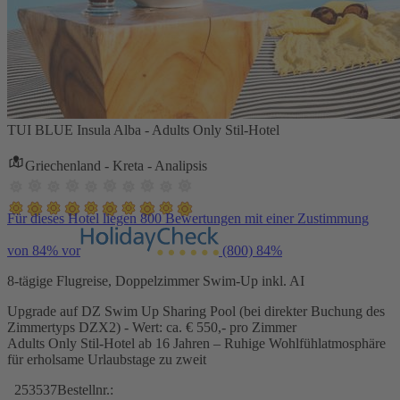
TUI BLUE Insula Alba - Adults Only Stil-Hotel
Griechenland - Kreta - Analipsis
Für dieses Hotel liegen 800 Bewertungen mit einer Zustimmung
von 84% vor
(800)
84%
8-tägige Flugreise, Doppelzimmer Swim-Up inkl. AI
Upgrade auf DZ Swim Up Sharing Pool (bei direkter Buchung des
Zimmertyps DZX2) - Wert: ca. € 550,- pro Zimmer
Adults Only Stil-Hotel ab 16 Jahren – Ruhige Wohlfühlatmosphäre
für erholsame Urlaubstage zu zweit
253537
Bestellnr.: