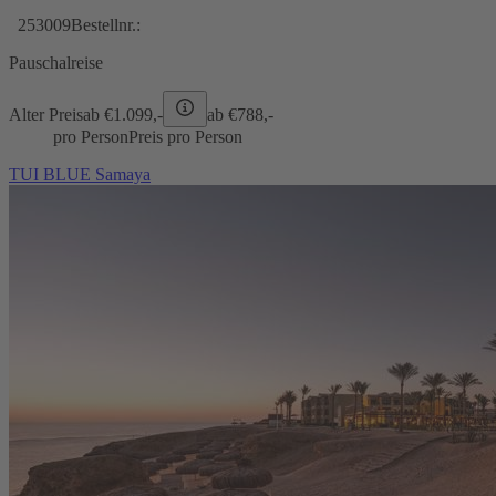
253009
Bestellnr.:
Pauschalreise
Alter Preis
ab €
1.099,-
ab €
788,-
pro Person
Preis pro Person
TUI BLUE Samaya