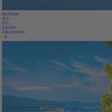
pro Person
ab €
291,-
Ägypten
Alle Angebote