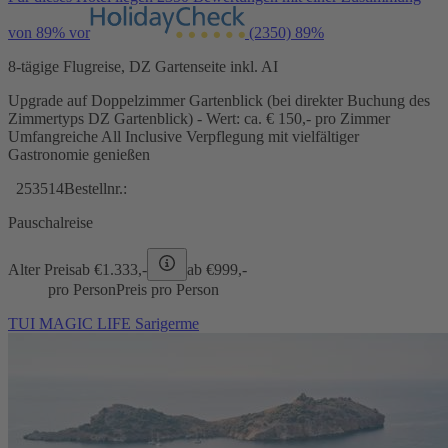
von 89% vor
(2350)
89%
8-tägige Flugreise, DZ Gartenseite inkl. AI
Upgrade auf Doppelzimmer Gartenblick (bei direkter Buchung des
Zimmertyps DZ Gartenblick) - Wert: ca. € 150,- pro Zimmer
Umfangreiche All Inclusive Verpflegung mit vielfältiger
Gastronomie genießen
253514
Bestellnr.:
Pauschalreise
Alter Preis
ab €
1.333,-
ab €
999,-
pro Person
Preis pro Person
TUI MAGIC LIFE Sarigerme