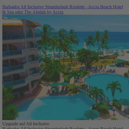
Barbados All Inclusive Strandurlaub Roulette - Accra Beach Hotel
& Spa oder The Abidah by Accra
Upgrade auf All Inclusive
Barbados All Inclusive Strandurlaub Roulette - Accra Beach Hotel