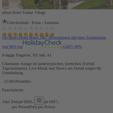
allsun Hotel Zorbas Village
Griechenland - Kreta - Anissaras
Für dieses Hotel liegen 2407 Bewertungen mit einer Zustimmung
von 96% vor
(2407)
96%
8-tägige Flugreise, DZ inkl. AI
Charmante Anlage im landestypischen, kretischen Dorfstil
Tagesanimation, Live-Musik und Shows am Abend sorgen für
Unterhaltung
253001
Bestellnr.:
Pauschalreise
Alter Preis
ab €
899,-
ab €
697,-
pro Person
Preis pro Person