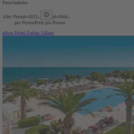
Pauschalreise
Alter Preis
ab €
833,-
ab €
666,-
pro Person
Preis pro Person
allsun Hotel Zorbas Village