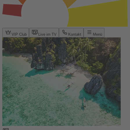
VIP Club
Live im TV
Kontakt
Menü