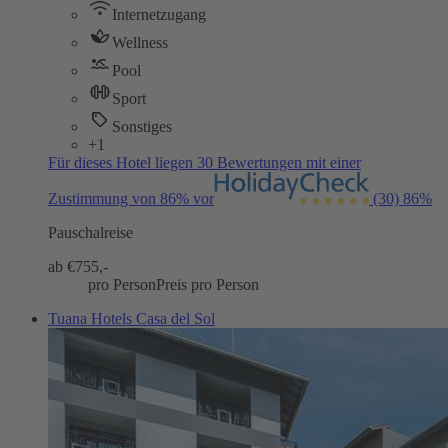
Internetzugang
Wellness
Pool
Sport
Sonstiges
+1
Für dieses Hotel liegen 30 Bewertungen mit einer
Zustimmung von 86% vor
(30)
86%
Pauschalreise
ab €
755,-
pro Person
Preis pro Person
Tuana Hotels Casa del Sol