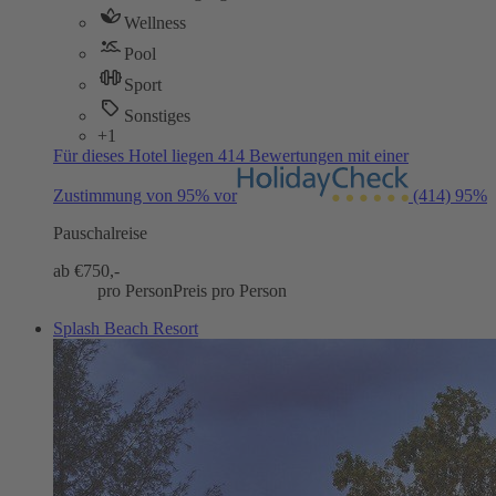
Wellness
Pool
Sport
Sonstiges
+1
Für dieses Hotel liegen 414 Bewertungen mit einer
Zustimmung von 95% vor
(414)
95%
Pauschalreise
ab €
750,-
pro Person
Preis pro Person
Splash Beach Resort