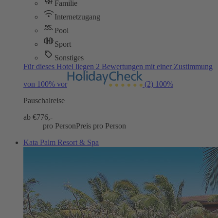
Familie
Internetzugang
Pool
Sport
Sonstiges
Für dieses Hotel liegen 2 Bewertungen mit einer Zustimmung
von 100% vor
(2)
100%
Pauschalreise
ab €
776,-
pro Person
Preis pro Person
Kata Palm Resort & Spa