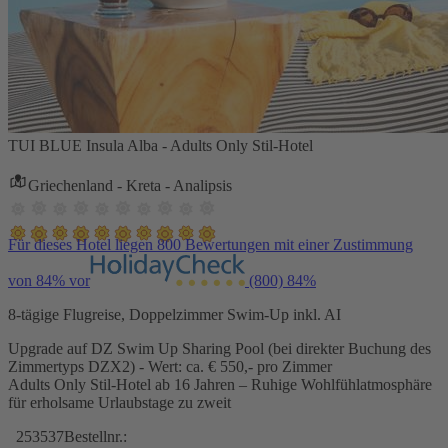
TUI BLUE Insula Alba - Adults Only Stil-Hotel
Griechenland - Kreta - Analipsis
Für dieses Hotel liegen 800 Bewertungen mit einer Zustimmung
von 84% vor
(800)
84%
8-tägige Flugreise, Doppelzimmer Swim-Up inkl. AI
Upgrade auf DZ Swim Up Sharing Pool (bei direkter Buchung des
Zimmertyps DZX2) - Wert: ca. € 550,- pro Zimmer
Adults Only Stil-Hotel ab 16 Jahren – Ruhige Wohlfühlatmosphäre
für erholsame Urlaubstage zu zweit
253537
Bestellnr.: