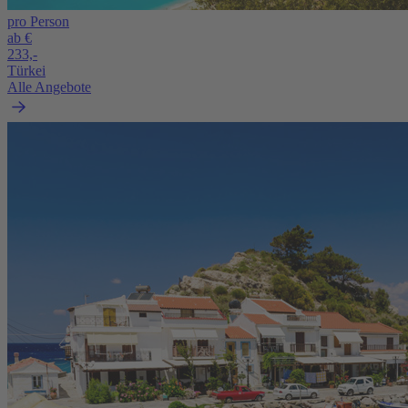
pro Person
ab €
233,-
Türkei
Alle Angebote