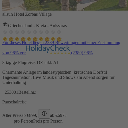
allsun Hotel Zorbas Village
Griechenland - Kreta - Anissaras
Für dieses Hotel liegen 2389 Bewertungen mit einer Zustimmung
von 96% vor
(2389)
96%
8-tägige Flugreise, DZ inkl. AI
Charmante Anlage im landestypischen, kretischen Dorfstil
Tagesanimation, Live-Musik und Shows am Abend sorgen für
Unterhaltung
253001
Bestellnr.:
Pauschalreise
Alter Preis
ab €
899,-
ab €
697,-
pro Person
Preis pro Person