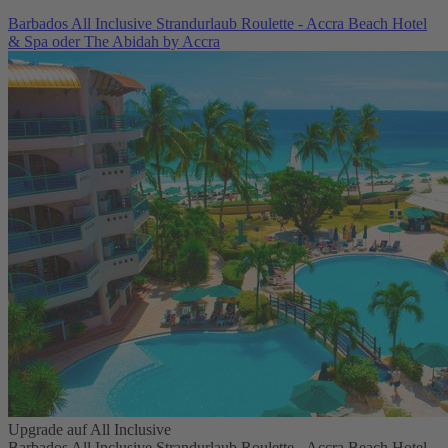
Barbados All Inclusive Strandurlaub Roulette - Accra Beach Hotel
& Spa oder The Abidah by Accra
Upgrade auf All Inclusive
Barbados All Inclusive Strandurlaub Roulette - Accra Beach Hotel