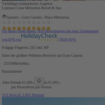
Vielfältiges kulinarisches Angebot
Lopesan Costa Meloneras Resort & Spa
Spanien - Gran Canaria - Playa Meloneras
Für dieses Hotel liegen 7810 Bewertungen mit einer Zustimmung
von 87% vor
(7810)
87%
8-tägige Flugreise, DZ inkl. HP
Einer der größten Wellness-Bereiche auf Gran Canaria
253100
Bestellnr.:
Pauschalreise
Alter Preis
ab €
1.699,-
ab €
1.005,-
pro Person
Preis pro Person
TUI MAGIC LIFE Plimmiri