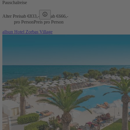
Pauschalreise
Alter Preis
ab €
833,-
ab €
666,-
pro Person
Preis pro Person
allsun Hotel Zorbas Village