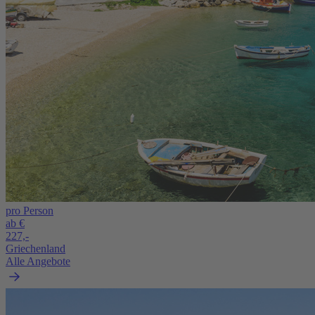
pro Person
ab €
227,-
Griechenland
Alle Angebote