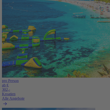
pro Person
ab €
302,-
Kroatien
Alle Angebote