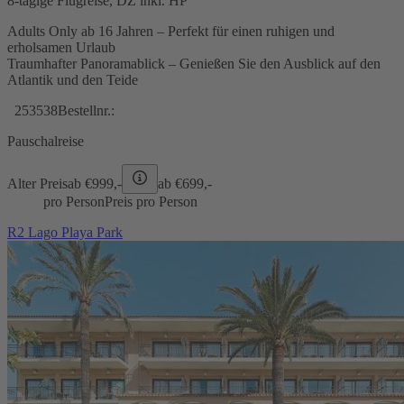
8-tägige Flugreise, DZ inkl. HP
Adults Only ab 16 Jahren – Perfekt für einen ruhigen und
erholsamen Urlaub
Traumhafter Panoramablick – Genießen Sie den Ausblick auf den
Atlantik und den Teide
253538
Bestellnr.:
Pauschalreise
Alter Preis
ab €
999,-
ab €
699,-
pro Person
Preis pro Person
R2 Lago Playa Park