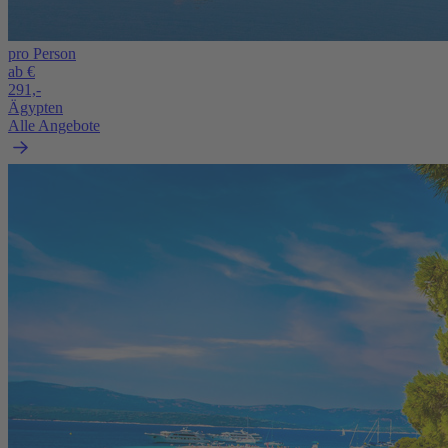
pro Person
ab €
291,-
Ägypten
Alle Angebote