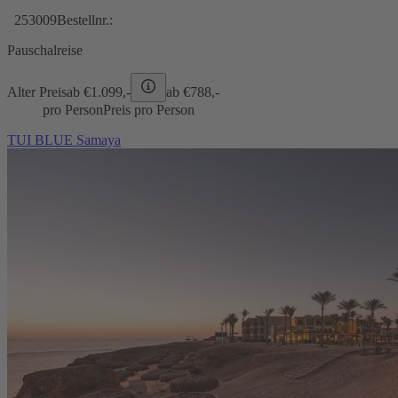
253009
Bestellnr.:
Pauschalreise
Alter Preis
ab €
1.099,-
ab €
788,-
pro Person
Preis pro Person
TUI BLUE Samaya