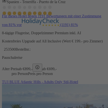
Spanien - Teneriffa - Puerto de la Cruz
Für dieses Hotel liegen 1191 Bewertungen mit einer Zustimmung
von 81% vor
(1191)
81%
8-tägige Flugreise, Doppelzimmer Premium inkl. AI
Kostenfreies Upgrade auf All Inclusive (Wert € 199.- pro Zimmer)
253500
Bestellnr.:
Pauschalreise
Alter Preis
ab €
899,-
ab €
699,-
pro Person
Preis pro Person
TUI BLUE Atlantic Hills - Adults Only Stil-Hotel