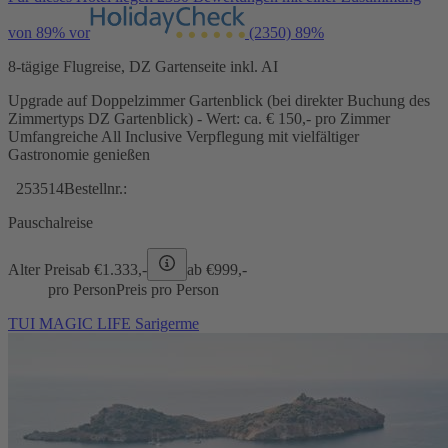
von 89% vor
(2350)
89%
8-tägige Flugreise, DZ Gartenseite inkl. AI
Upgrade auf Doppelzimmer Gartenblick (bei direkter Buchung des
Zimmertyps DZ Gartenblick) - Wert: ca. € 150,- pro Zimmer
Umfangreiche All Inclusive Verpflegung mit vielfältiger
Gastronomie genießen
253514
Bestellnr.:
Pauschalreise
Alter Preis
ab €
1.333,-
ab €
999,-
pro Person
Preis pro Person
TUI MAGIC LIFE Sarigerme