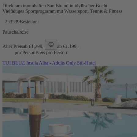
Direkt am traumhaften Sandstrand in idyllischer Bucht
Vielfältiges Sportprogramm mit Wassersport, Tennis & Fitness
253539
Bestellnr.:
Pauschalreise
Alter Preis
ab €
1.299,-
ab €
1.199,-
pro Person
Preis pro Person
TUI BLUE Insula Alba - Adults Only Stil-Hotel