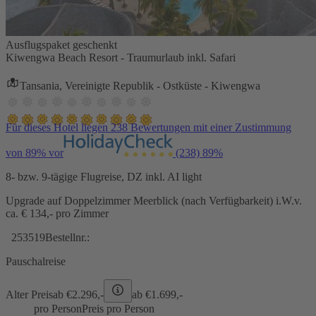
Ausflugspaket geschenkt
Kiwengwa Beach Resort - Traumurlaub inkl. Safari
Tansania, Vereinigte Republik - Ostküste - Kiwengwa
Für dieses Hotel liegen 238 Bewertungen mit einer Zustimmung
von 89% vor
(238)
89%
8- bzw. 9-tägige Flugreise, DZ inkl. AI light
Upgrade auf Doppelzimmer Meerblick (nach Verfügbarkeit) i.W.v.
ca. € 134,- pro Zimmer
253519
Bestellnr.:
Pauschalreise
Alter Preis
ab €
2.296,-
ab €
1.699,-
pro Person
Preis pro Person