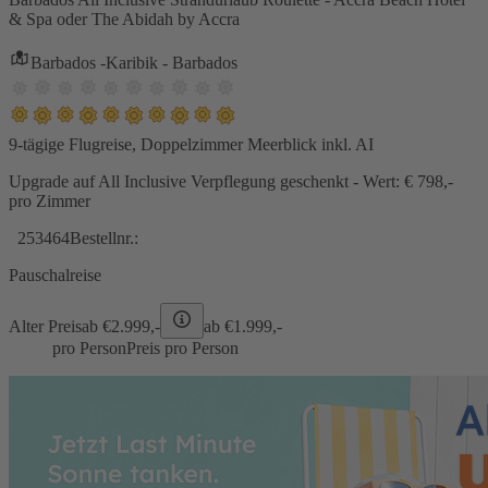
& Spa oder The Abidah by Accra
Barbados -Karibik - Barbados
9-tägige Flugreise, Doppelzimmer Meerblick inkl. AI
Upgrade auf All Inclusive Verpflegung geschenkt - Wert: € 798,-
pro Zimmer
253464
Bestellnr.:
Pauschalreise
Alter Preis
ab €
2.999,-
ab €
1.999,-
pro Person
Preis pro Person