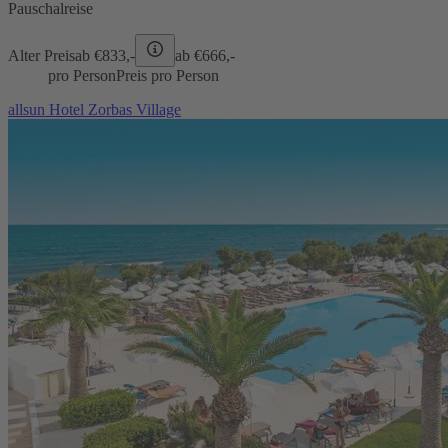
Pauschalreise
Alter Preis
ab €
833,-
ab €
666,-
pro Person
Preis pro Person
allsun Hotel Zorbas Village