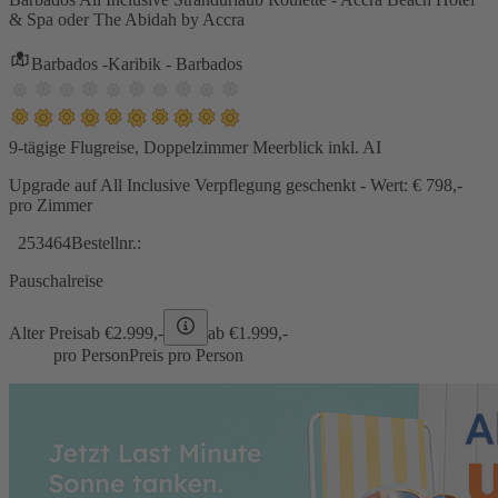
& Spa oder The Abidah by Accra
Barbados -Karibik - Barbados
9-tägige Flugreise, Doppelzimmer Meerblick inkl. AI
Upgrade auf All Inclusive Verpflegung geschenkt - Wert: € 798,-
pro Zimmer
253464
Bestellnr.:
Pauschalreise
Alter Preis
ab €
2.999,-
ab €
1.999,-
pro Person
Preis pro Person