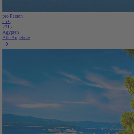
pro Person
ab €
291,-
Ägypten
Alle Angebote