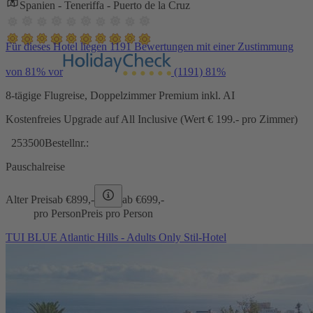
Spanien - Teneriffa - Puerto de la Cruz
Für dieses Hotel liegen 1191 Bewertungen mit einer Zustimmung
von 81% vor
(1191)
81%
8-tägige Flugreise, Doppelzimmer Premium inkl. AI
Kostenfreies Upgrade auf All Inclusive (Wert € 199.- pro Zimmer)
253500
Bestellnr.:
Pauschalreise
Alter Preis
ab €
899,-
ab €
699,-
pro Person
Preis pro Person
TUI BLUE Atlantic Hills - Adults Only Stil-Hotel