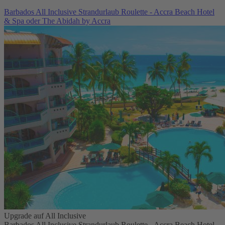
Barbados All Inclusive Strandurlaub Roulette - Accra Beach Hotel
& Spa oder The Abidah by Accra
Upgrade auf All Inclusive
Barbados All Inclusive Strandurlaub Roulette - Accra Beach Hotel