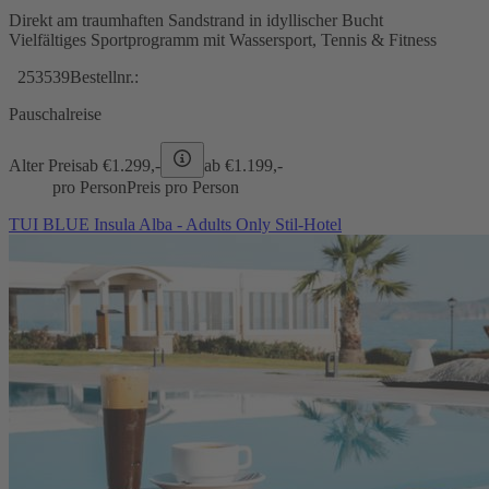
Direkt am traumhaften Sandstrand in idyllischer Bucht
Vielfältiges Sportprogramm mit Wassersport, Tennis & Fitness
253539
Bestellnr.:
Pauschalreise
Alter Preis
ab €
1.299,-
ab €
1.199,-
pro Person
Preis pro Person
TUI BLUE Insula Alba - Adults Only Stil-Hotel