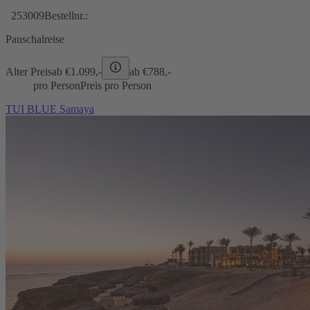
253009
Bestellnr.:
Pauschalreise
Alter Preis
ab €
1.099,-
ab €
788,-
pro Person
Preis pro Person
TUI BLUE Samaya