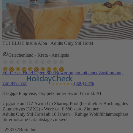
TUI BLUE Insula Alba - Adults Only Stil-Hotel
Griechenland - Kreta - Analipsis
Für dieses Hotel liegen 800 Bewertungen mit einer Zustimmung
von 84% vor
(800)
84%
8-tägige Flugreise, Doppelzimmer Swim-Up inkl. AI
Upgrade auf DZ Swim Up Sharing Pool (bei direkter Buchung des
Zimmertyps DZX2) - Wert: ca. € 550,- pro Zimmer
Adults Only Stil-Hotel ab 16 Jahren – Ruhige Wohlfühlatmosphäre
für erholsame Urlaubstage zu zweit
253537
Bestellnr.: