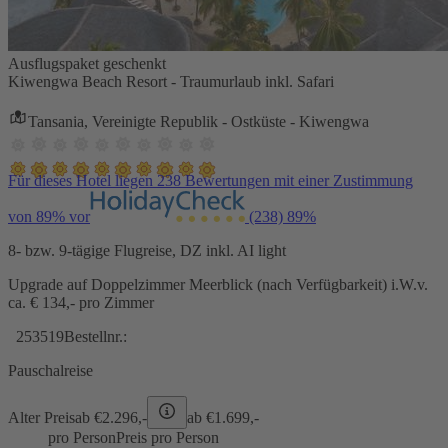
Ausflugspaket geschenkt
Kiwengwa Beach Resort - Traumurlaub inkl. Safari
Tansania, Vereinigte Republik - Ostküste - Kiwengwa
Für dieses Hotel liegen 238 Bewertungen mit einer Zustimmung
von 89% vor
(238)
89%
8- bzw. 9-tägige Flugreise, DZ inkl. AI light
Upgrade auf Doppelzimmer Meerblick (nach Verfügbarkeit) i.W.v.
ca. € 134,- pro Zimmer
253519
Bestellnr.:
Pauschalreise
Alter Preis
ab €
2.296,-
ab €
1.699,-
pro Person
Preis pro Person