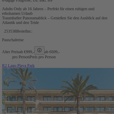
8-tägige Flugreise, DZ inkl. HP
Adults Only ab 16 Jahren – Perfekt für einen ruhigen und
erholsamen Urlaub
Traumhafter Panoramablick – Genießen Sie den Ausblick auf den
Atlantik und den Teide
253538
Bestellnr.:
Pauschalreise
Alter Preis
ab €
999,-
ab €
699,-
pro Person
Preis pro Person
R2 Lago Playa Park