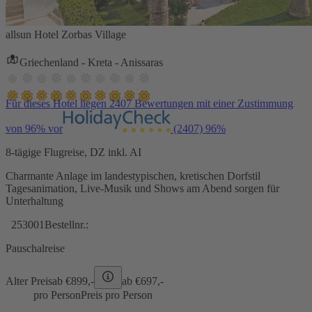
allsun Hotel Zorbas Village
Griechenland - Kreta - Anissaras
Für dieses Hotel liegen 2407 Bewertungen mit einer Zustimmung
von 96% vor
(2407)
96%
8-tägige Flugreise, DZ inkl. AI
Charmante Anlage im landestypischen, kretischen Dorfstil
Tagesanimation, Live-Musik und Shows am Abend sorgen für
Unterhaltung
253001
Bestellnr.:
Pauschalreise
Alter Preis
ab €
899,-
ab €
697,-
pro Person
Preis pro Person