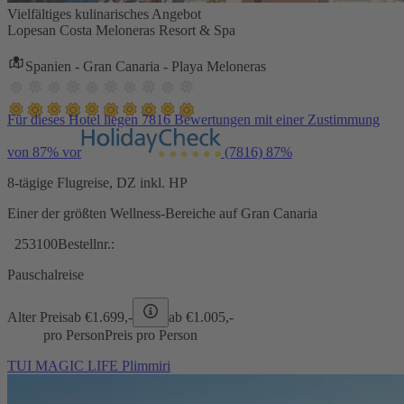
Vielfältiges kulinarisches Angebot
Lopesan Costa Meloneras Resort & Spa
Spanien - Gran Canaria - Playa Meloneras
Für dieses Hotel liegen 7816 Bewertungen mit einer Zustimmung
von 87% vor
(7816)
87%
8-tägige Flugreise, DZ inkl. HP
Einer der größten Wellness-Bereiche auf Gran Canaria
253100
Bestellnr.:
Pauschalreise
Alter Preis
ab €
1.699,-
ab €
1.005,-
pro Person
Preis pro Person
TUI MAGIC LIFE Plimmiri