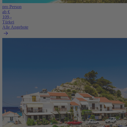
pro Person
ab €
109,-
Türkei
Alle Angebote