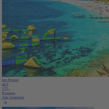
pro Person
ab €
275,-
Kroatien
Alle Angebote