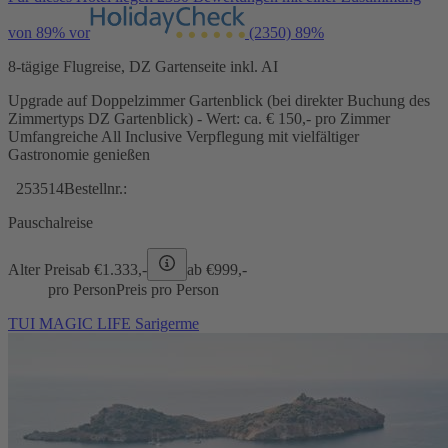
von 89% vor
(2350)
89%
8-tägige Flugreise, DZ Gartenseite inkl. AI
Upgrade auf Doppelzimmer Gartenblick (bei direkter Buchung des
Zimmertyps DZ Gartenblick) - Wert: ca. € 150,- pro Zimmer
Umfangreiche All Inclusive Verpflegung mit vielfältiger
Gastronomie genießen
253514
Bestellnr.:
Pauschalreise
Alter Preis
ab €
1.333,-
ab €
999,-
pro Person
Preis pro Person
TUI MAGIC LIFE Sarigerme