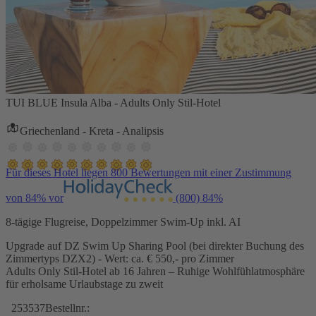
TUI BLUE Insula Alba - Adults Only Stil-Hotel
Griechenland - Kreta - Analipsis
Für dieses Hotel liegen 800 Bewertungen mit einer Zustimmung
von 84% vor
(800)
84%
8-tägige Flugreise, Doppelzimmer Swim-Up inkl. AI
Upgrade auf DZ Swim Up Sharing Pool (bei direkter Buchung des
Zimmertyps DZX2) - Wert: ca. € 550,- pro Zimmer
Adults Only Stil-Hotel ab 16 Jahren – Ruhige Wohlfühlatmosphäre
für erholsame Urlaubstage zu zweit
253537
Bestellnr.: