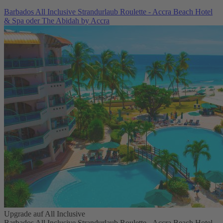
Barbados All Inclusive Strandurlaub Roulette - Accra Beach Hotel
& Spa oder The Abidah by Accra
Upgrade auf All Inclusive
Barbados All Inclusive Strandurlaub Roulette - Accra Beach Hotel