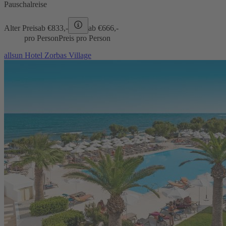
Pauschalreise
Alter Preis
ab €
833,-
ab €
666,-
pro Person
Preis pro Person
allsun Hotel Zorbas Village