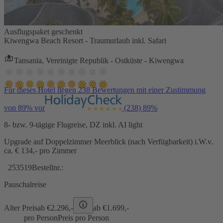
Ausflugspaket geschenkt
Kiwengwa Beach Resort - Traumurlaub inkl. Safari
Tansania, Vereinigte Republik - Ostküste - Kiwengwa
Für dieses Hotel liegen 238 Bewertungen mit einer Zustimmung
von 89% vor
(238)
89%
8- bzw. 9-tägige Flugreise, DZ inkl. AI light
Upgrade auf Doppelzimmer Meerblick (nach Verfügbarkeit) i.W.v.
ca. € 134,- pro Zimmer
253519
Bestellnr.:
Pauschalreise
Alter Preis
ab €
2.296,-
ab €
1.699,-
pro Person
Preis pro Person