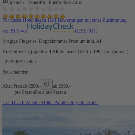
Spanien - Teneriffa - Puerto de la Cruz
Für dieses Hotel liegen 1191 Bewertungen mit einer Zustimmung
von 81% vor
(1191)
81%
8-tägige Flugreise, Doppelzimmer Premium inkl. AI
Kostenfreies Upgrade auf All Inclusive (Wert € 199.- pro Zimmer)
253500
Bestellnr.:
Pauschalreise
Alter Preis
ab €
899,-
ab €
699,-
pro Person
Preis pro Person
TUI BLUE Atlantic Hills - Adults Only Stil-Hotel