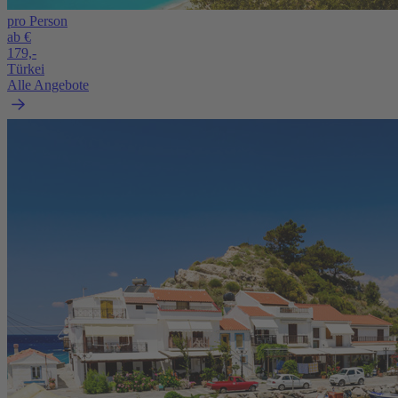
pro Person
ab €
179,-
Türkei
Alle Angebote