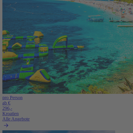
pro Person
ab €
296,-
Kroatien
Alle Angebote