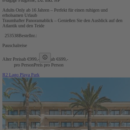
8-tägige Flugreise, DZ inkl. HP
Adults Only ab 16 Jahren – Perfekt für einen ruhigen und
erholsamen Urlaub
Traumhafter Panoramablick – Genießen Sie den Ausblick auf den
Atlantik und den Teide
253538
Bestellnr.:
Pauschalreise
Alter Preis
ab €
999,-
ab €
699,-
pro Person
Preis pro Person
R2 Lago Playa Park