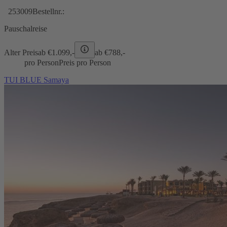
253009
Bestellnr.:
Pauschalreise
Alter Preis
ab €
1.099,-
ab €
788,-
pro Person
Preis pro Person
TUI BLUE Samaya