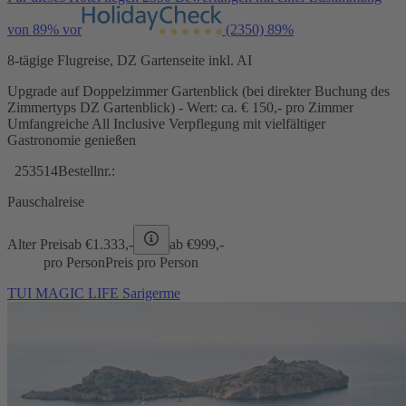
von 89% vor
(2350)
89%
8-tägige Flugreise, DZ Gartenseite inkl. AI
Upgrade auf Doppelzimmer Gartenblick (bei direkter Buchung des
Zimmertyps DZ Gartenblick) - Wert: ca. € 150,- pro Zimmer
Umfangreiche All Inclusive Verpflegung mit vielfältiger
Gastronomie genießen
253514
Bestellnr.:
Pauschalreise
Alter Preis
ab €
1.333,-
ab €
999,-
pro Person
Preis pro Person
TUI MAGIC LIFE Sarigerme