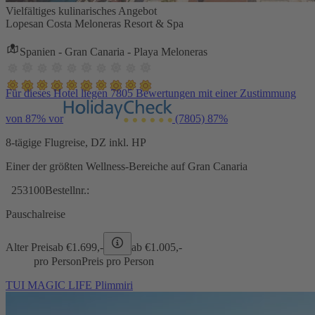
Vielfältiges kulinarisches Angebot
Lopesan Costa Meloneras Resort & Spa
Spanien - Gran Canaria - Playa Meloneras
Für dieses Hotel liegen 7805 Bewertungen mit einer Zustimmung
von 87% vor
(7805)
87%
8-tägige Flugreise, DZ inkl. HP
Einer der größten Wellness-Bereiche auf Gran Canaria
253100
Bestellnr.:
Pauschalreise
Alter Preis
ab €
1.699,-
ab €
1.005,-
pro Person
Preis pro Person
TUI MAGIC LIFE Plimmiri