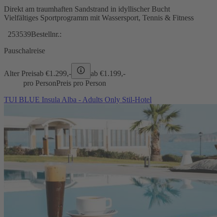
Direkt am traumhaften Sandstrand in idyllischer Bucht
Vielfältiges Sportprogramm mit Wassersport, Tennis & Fitness
253539
Bestellnr.:
Pauschalreise
Alter Preis
ab €
1.299,-
ab €
1.199,-
pro Person
Preis pro Person
TUI BLUE Insula Alba - Adults Only Stil-Hotel