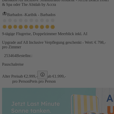
& Spa oder The Abidah by Accra
Barbados -Karibik - Barbados
9-tägige Flugreise, Doppelzimmer Meerblick inkl. AI
Upgrade auf All Inclusive Verpflegung geschenkt - Wert: € 798,-
pro Zimmer
253464
Bestellnr.:
Pauschalreise
Alter Preis
ab €
2.999,-
ab €
1.999,-
pro Person
Preis pro Person