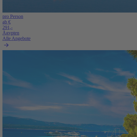
pro Person
ab €
291,-
Ägypten
Alle Angebote