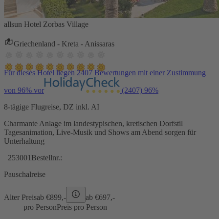
allsun Hotel Zorbas Village
Griechenland - Kreta - Anissaras
Für dieses Hotel liegen 2407 Bewertungen mit einer Zustimmung
von 96% vor
(2407)
96%
8-tägige Flugreise, DZ inkl. AI
Charmante Anlage im landestypischen, kretischen Dorfstil
Tagesanimation, Live-Musik und Shows am Abend sorgen für
Unterhaltung
253001
Bestellnr.:
Pauschalreise
Alter Preis
ab €
899,-
ab €
697,-
pro Person
Preis pro Person