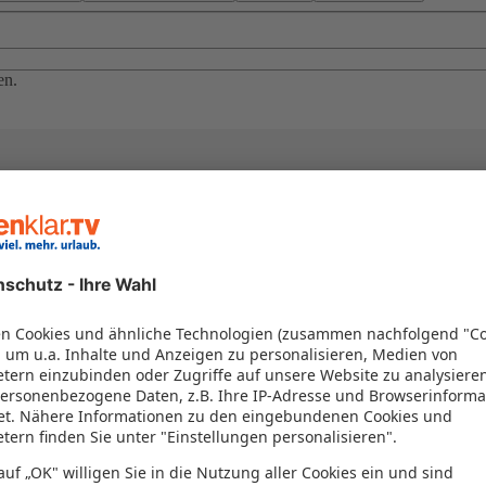
en.
el in einem Paket kombiniert werden – das spart Zeit und Geld. Nutzen 
en!