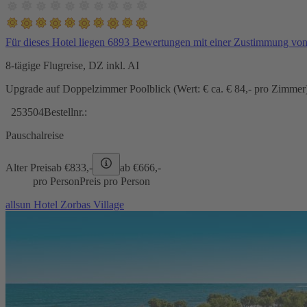
Für dieses Hotel liegen 6893 Bewertungen mit einer Zustimmung vo
8-tägige Flugreise, DZ inkl. AI
Upgrade auf Doppelzimmer Poolblick (Wert: € ca. € 84,- pro Zimmer) 
253504
Bestellnr.:
Pauschalreise
Alter Preis
ab €
833,-
ab €
666,-
pro Person
Preis pro Person
allsun Hotel Zorbas Village