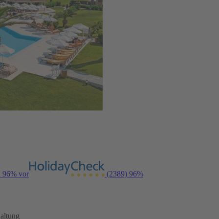
n 96% vor
(2389)
96%
altung