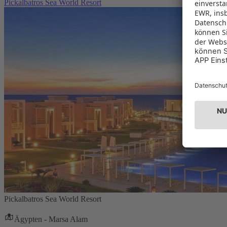
Pickalbatros Sea World Resort
Pickalbatros Sea World Resort
Ägypten - Marsa Alam