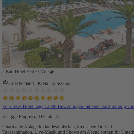
allsun Hotel Zorbas Village
Griechenland - Kreta - Anissaras
Für dieses Hotel liegen 2389 Bewertungen mit einer Zustimmung vo
8-tägige Flugreise, DZ inkl. AI
Charmante Anlage im landestypischen, kretischen Dorfstil
Tagesanimation, Live-Musik und Shows am Abend sorgen für Unterh