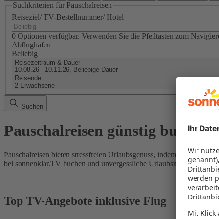
Suchkriterien für Pauschalreisen
Reiseziel/ TV-Bestellnummer/ Hotel
0 Optionen verfügbar. Verwenden Sie die Pfeiltasten zum Navigier
Abflughafen
Beliebig
Reisezeitraum & Dauer
10.08.26 - 10.11.26, Beliebige Dauer
Reisende
2 Erwachsene
Suchen
Pauschalreisen günstig buchen
Pauschalreisen bieten stressfreien Urlaubsgenuss, indem Flug und Hot
bei sonnenklar.TV buchen und unvergessliche Urlaubsmomente erleb
Top TV-Angebote inklusive Flug