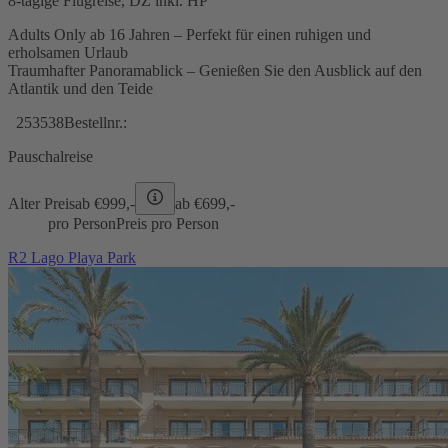
8-tägige Flugreise, DZ inkl. HP
Adults Only ab 16 Jahren – Perfekt für einen ruhigen und
erholsamen Urlaub
Traumhafter Panoramablick – Genießen Sie den Ausblick auf den
Atlantik und den Teide
253538
Bestellnr.:
Pauschalreise
Alter Preis
ab €
999,-
ab €
699,-
pro Person
Preis pro Person
R2 Lago Playa Park