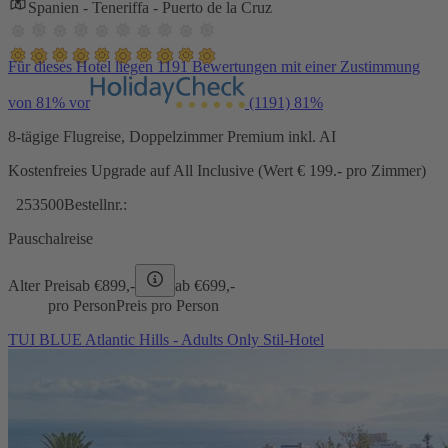
Spanien - Teneriffa - Puerto de la Cruz
Für dieses Hotel liegen 1191 Bewertungen mit einer Zustimmung
von 81% vor
(1191)
81%
8-tägige Flugreise, Doppelzimmer Premium inkl. AI
Kostenfreies Upgrade auf All Inclusive (Wert € 199.- pro Zimmer)
253500
Bestellnr.:
Pauschalreise
Alter Preis
ab €
899,-
ab €
699,-
pro Person
Preis pro Person
TUI BLUE Atlantic Hills - Adults Only Stil-Hotel