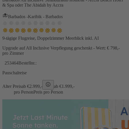
& Spa oder The Abidah by Accra
Barbados -Karibik - Barbados
9-tägige Flugreise, Doppelzimmer Meerblick inkl. AI
Upgrade auf All Inclusive Verpflegung geschenkt - Wert: € 798,-
pro Zimmer
253464
Bestellnr.:
Pauschalreise
Alter Preis
ab €
2.999,-
ab €
1.999,-
pro Person
Preis pro Person