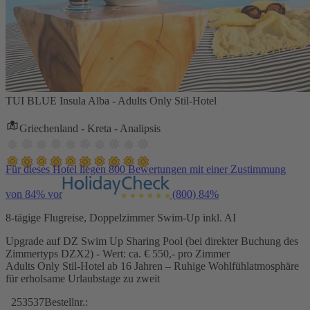
TUI BLUE Insula Alba - Adults Only Stil-Hotel
Griechenland - Kreta - Analipsis
Für dieses Hotel liegen 800 Bewertungen mit einer Zustimmung
von 84% vor
(800)
84%
8-tägige Flugreise, Doppelzimmer Swim-Up inkl. AI
Upgrade auf DZ Swim Up Sharing Pool (bei direkter Buchung des
Zimmertyps DZX2) - Wert: ca. € 550,- pro Zimmer
Adults Only Stil-Hotel ab 16 Jahren – Ruhige Wohlfühlatmosphäre
für erholsame Urlaubstage zu zweit
253537
Bestellnr.: