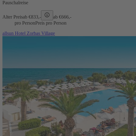
Pauschalreise
Alter Preis
ab €
833,-
ab €
666,-
pro Person
Preis pro Person
allsun Hotel Zorbas Village