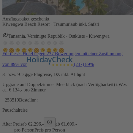
Ausflugspaket geschenkt
Kiwengwa Beach Resort - Traumurlaub inkl. Safari
Tansania, Vereinigte Republik - Ostküste - Kiwengwa
Für dieses Hotel liegen 237 Bewertungen mit einer Zustimmung
von 89% vor
(237)
89%
8- bzw. 9-tägige Flugreise, DZ inkl. AI light
Upgrade auf Doppelzimmer Meerblick (nach Verfügbarkeit) i.W.v.
ca. € 134,- pro Zimmer
253519
Bestellnr.:
Pauschalreise
Alter Preis
ab €
2.296,-
ab €
1.699,-
pro Person
Preis pro Person