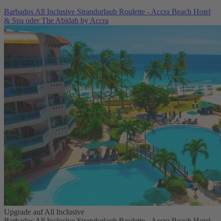
Barbados All Inclusive Strandurlaub Roulette - Accra Beach Hotel
& Spa oder The Abidah by Accra
Upgrade auf All Inclusive
Barbados All Inclusive Strandurlaub Roulette - Accra Beach Hotel