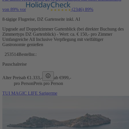
von 89% vor
(2346)
89%
8-tägige Flugreise, DZ Gartenseite inkl. AI
Upgrade auf Doppelzimmer Gartenblick (bei direkter Buchung des
Zimmertyps DZ Gartenblick) - Wert: ca. € 150,- pro Zimmer
Umfangreiche All Inclusive Verpflegung mit vielfältiger
Gastronomie genießen
253514
Bestellnr.:
Pauschalreise
Alter Preis
ab €
1.333,-
ab €
999,-
pro Person
Preis pro Person
TUI MAGIC LIFE Sarigerme