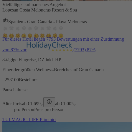
Vielfältiges kulinarisches Angebot
Lopesan Costa Meloneras Resort & Spa
Spanien - Gran Canaria - Playa Meloneras
Für dieses Hotel liegen 7793 Bewertungen mit einer Zustimmung
von 87% vor
(7793)
87%
8-tägige Flugreise, DZ inkl. HP
Einer der größten Wellness-Bereiche auf Gran Canaria
253100
Bestellnr.:
Pauschalreise
Alter Preis
ab €
1.699,-
ab €
1.005,-
pro Person
Preis pro Person
TUI MAGIC LIFE Plimmiri