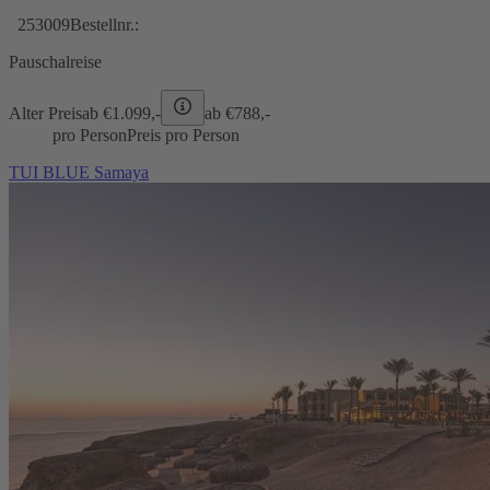
253009
Bestellnr.:
Pauschalreise
Alter Preis
ab €
1.099,-
ab €
788,-
pro Person
Preis pro Person
TUI BLUE Samaya