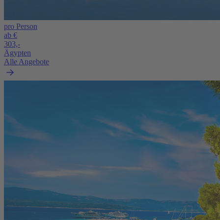
pro Person
ab €
303,-
Ägypten
Alle Angebote