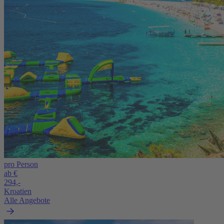
pro Person
ab €
294,-
Kroatien
Alle Angebote