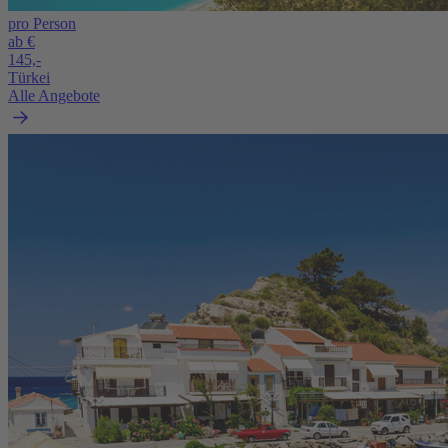
pro Person
ab €
145,-
Türkei
Alle Angebote