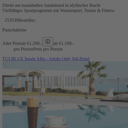
Direkt am traumhaften Sandstrand in idyllischer Bucht
Vielfältiges Sportprogramm mit Wassersport, Tennis & Fitness
253539
Bestellnr.:
Pauschalreise
Alter Preis
ab €
1.299,-
ab €
1.199,-
pro Person
Preis pro Person
TUI BLUE Insula Alba - Adults Only Stil-Hotel