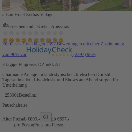
allsun Hotel Zorbas Village
Griechenland - Kreta - Anissaras
Für dieses Hotel liegen 2397 Bewertungen mit einer Zustimmung
von 96% vor
(2397)
96%
8-tägige Flugreise, DZ inkl. AI
Charmante Anlage im landestypischen, kretischen Dorfstil
Tagesanimation, Live-Musik und Shows am Abend sorgen für
Unterhaltung
253001
Bestellnr.:
Pauschalreise
Alter Preis
ab €
899,-
ab €
697,-
pro Person
Preis pro Person