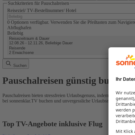
Suchkriterien für Pauschalreisen
Reiseziel/ TV-Bestellnummer/ Hotel
0 Optionen verfügbar. Verwenden Sie die Pfeiltasten zum Navigier
Abflughafen
Beliebig
Reisezeitraum & Dauer
12.08.26 - 12.11.26, Beliebige Dauer
Reisende
2 Erwachsene
Suchen
Pauschalreisen günstig buchen
Pauschalreisen bieten stressfreien Urlaubsgenuss, indem Flug und Hot
bei sonnenklar.TV buchen und unvergessliche Urlaubsmomente erleb
Top TV-Angebote inklusive Flug