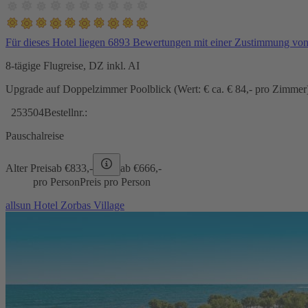
Für dieses Hotel liegen 6893 Bewertungen mit einer Zustimmung vo
8-tägige Flugreise, DZ inkl. AI
Upgrade auf Doppelzimmer Poolblick (Wert: € ca. € 84,- pro Zimmer) 
253504
Bestellnr.:
Pauschalreise
Alter Preis
ab €
833,-
ab €
666,-
pro Person
Preis pro Person
allsun Hotel Zorbas Village