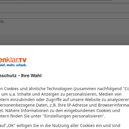
en.
el in einem Paket kombiniert werden – das spart Zeit und Geld. Nutzen 
en!