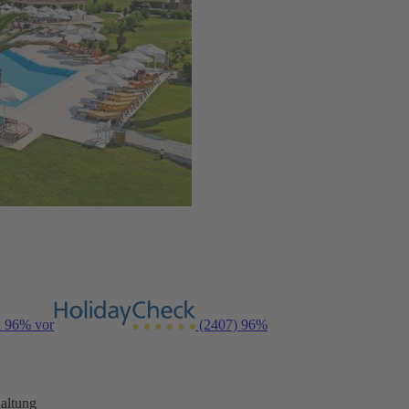
n 96% vor
(2407)
96%
altung