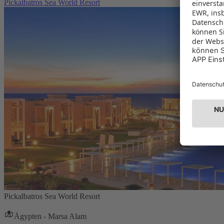
Pickalbatros Sea World Resort
Pickalbatros Sea World Resort
Ägypten - Marsa Alam