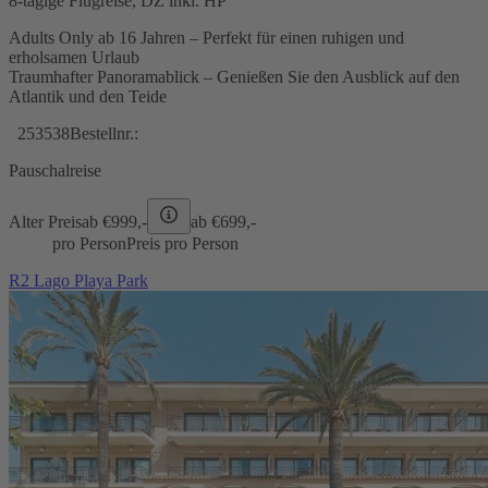
8-tägige Flugreise, DZ inkl. HP
Adults Only ab 16 Jahren – Perfekt für einen ruhigen und
erholsamen Urlaub
Traumhafter Panoramablick – Genießen Sie den Ausblick auf den
Atlantik und den Teide
253538
Bestellnr.:
Pauschalreise
Alter Preis
ab €
999,-
ab €
699,-
pro Person
Preis pro Person
R2 Lago Playa Park