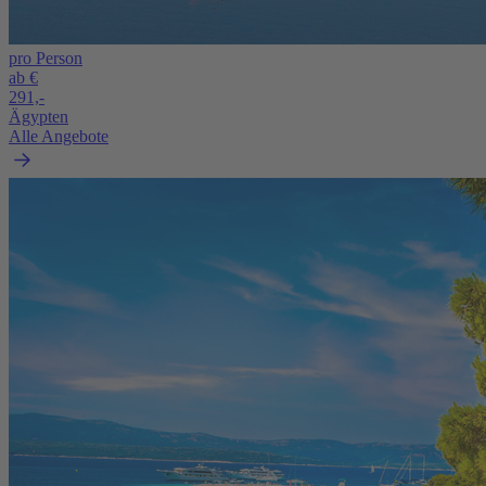
pro Person
ab €
291,-
Ägypten
Alle Angebote