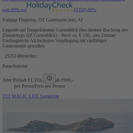
von 89% vor
(2350)
89%
8-tägige Flugreise, DZ Gartenseite inkl. AI
Upgrade auf Doppelzimmer Gartenblick (bei direkter Buchung des
Zimmertyps DZ Gartenblick) - Wert: ca. € 150,- pro Zimmer
Umfangreiche All Inclusive Verpflegung mit vielfältiger
Gastronomie genießen
253514
Bestellnr.:
Pauschalreise
Alter Preis
ab €
1.333,-
ab €
999,-
pro Person
Preis pro Person
TUI MAGIC LIFE Sarigerme