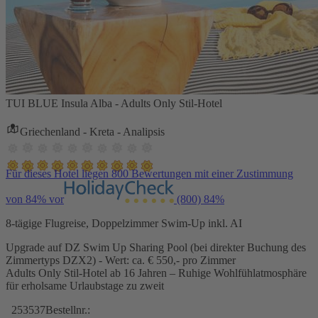
TUI BLUE Insula Alba - Adults Only Stil-Hotel
Griechenland - Kreta - Analipsis
Für dieses Hotel liegen 800 Bewertungen mit einer Zustimmung
von 84% vor
(800)
84%
8-tägige Flugreise, Doppelzimmer Swim-Up inkl. AI
Upgrade auf DZ Swim Up Sharing Pool (bei direkter Buchung des
Zimmertyps DZX2) - Wert: ca. € 550,- pro Zimmer
Adults Only Stil-Hotel ab 16 Jahren – Ruhige Wohlfühlatmosphäre
für erholsame Urlaubstage zu zweit
253537
Bestellnr.: