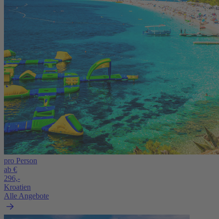
pro Person
ab €
296,-
Kroatien
Alle Angebote