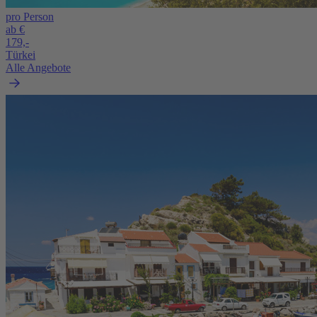
pro Person
ab €
179,-
Türkei
Alle Angebote