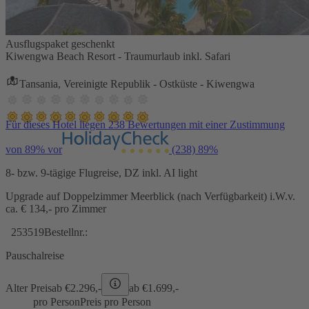
Ausflugspaket geschenkt
Kiwengwa Beach Resort - Traumurlaub inkl. Safari
Tansania, Vereinigte Republik - Ostküste - Kiwengwa
Für dieses Hotel liegen 238 Bewertungen mit einer Zustimmung
von 89% vor
(238)
89%
8- bzw. 9-tägige Flugreise, DZ inkl. AI light
Upgrade auf Doppelzimmer Meerblick (nach Verfügbarkeit) i.W.v.
ca. € 134,- pro Zimmer
253519
Bestellnr.:
Pauschalreise
Alter Preis
ab €
2.296,-
ab €
1.699,-
pro Person
Preis pro Person