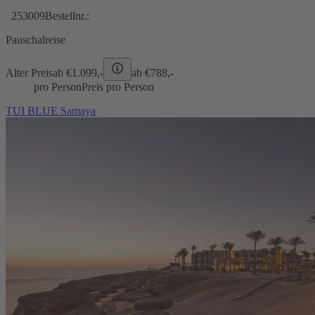
253009
Bestellnr.:
Pauschalreise
Alter Preis
ab €
1.099,-
ab €
788,-
pro Person
Preis pro Person
TUI BLUE Samaya