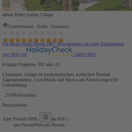
allsun Hotel Zorbas Village
Griechenland - Kreta - Anissaras
Für dieses Hotel liegen 2407 Bewertungen mit einer Zustimmung
von 96% vor
(2407)
96%
8-tägige Flugreise, DZ inkl. AI
Charmante Anlage im landestypischen, kretischen Dorfstil
Tagesanimation, Live-Musik und Shows am Abend sorgen für
Unterhaltung
253001
Bestellnr.:
Pauschalreise
Alter Preis
ab €
899,-
ab €
697,-
pro Person
Preis pro Person