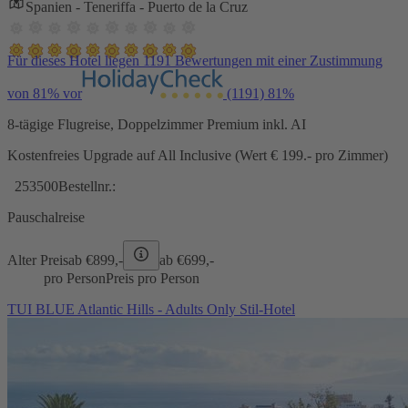
Spanien - Teneriffa - Puerto de la Cruz
Für dieses Hotel liegen 1191 Bewertungen mit einer Zustimmung
von 81% vor
(1191)
81%
8-tägige Flugreise, Doppelzimmer Premium inkl. AI
Kostenfreies Upgrade auf All Inclusive (Wert € 199.- pro Zimmer)
253500
Bestellnr.:
Pauschalreise
Alter Preis
ab €
899,-
ab €
699,-
pro Person
Preis pro Person
TUI BLUE Atlantic Hills - Adults Only Stil-Hotel