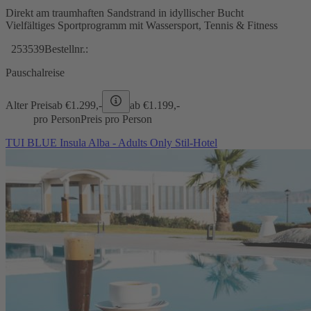
Direkt am traumhaften Sandstrand in idyllischer Bucht
Vielfältiges Sportprogramm mit Wassersport, Tennis & Fitness
253539
Bestellnr.:
Pauschalreise
Alter Preis
ab €
1.299,-
ab €
1.199,-
pro Person
Preis pro Person
TUI BLUE Insula Alba - Adults Only Stil-Hotel