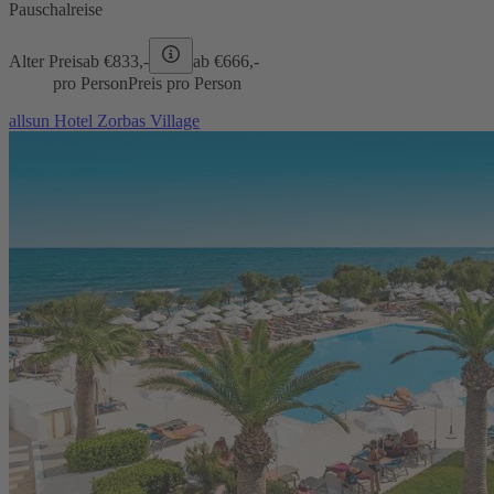
Pauschalreise
Alter Preis
ab €
833,-
ab €
666,-
pro Person
Preis pro Person
allsun Hotel Zorbas Village