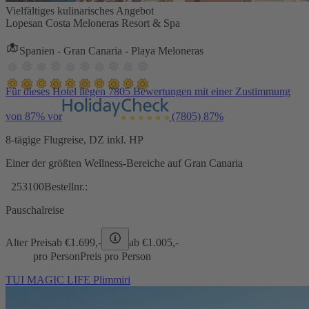
Vielfältiges kulinarisches Angebot
Lopesan Costa Meloneras Resort & Spa
Spanien - Gran Canaria - Playa Meloneras
Für dieses Hotel liegen 7805 Bewertungen mit einer Zustimmung
von 87% vor
(7805)
87%
8-tägige Flugreise, DZ inkl. HP
Einer der größten Wellness-Bereiche auf Gran Canaria
253100
Bestellnr.:
Pauschalreise
Alter Preis
ab €
1.699,-
ab €
1.005,-
pro Person
Preis pro Person
TUI MAGIC LIFE Plimmiri