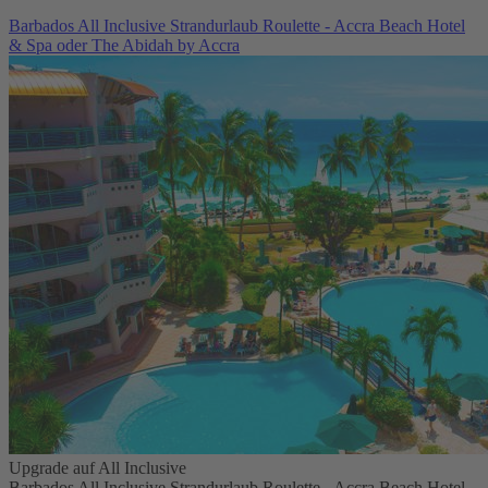
Barbados All Inclusive Strandurlaub Roulette - Accra Beach Hotel
& Spa oder The Abidah by Accra
Upgrade auf All Inclusive
Barbados All Inclusive Strandurlaub Roulette - Accra Beach Hotel