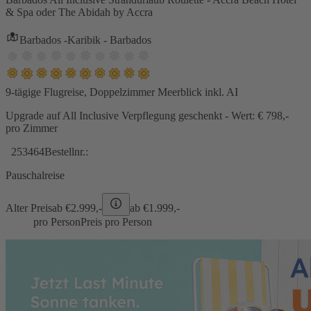
& Spa oder The Abidah by Accra
Barbados -Karibik - Barbados
9-tägige Flugreise, Doppelzimmer Meerblick inkl. AI
Upgrade auf All Inclusive Verpflegung geschenkt - Wert: € 798,-
pro Zimmer
253464
Bestellnr.:
Pauschalreise
Alter Preis
ab €
2.999,-
ab €
1.999,-
pro Person
Preis pro Person