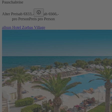
Pauschalreise
Alter Preis
ab €
833,-
ab €
666,-
pro Person
Preis pro Person
allsun Hotel Zorbas Village