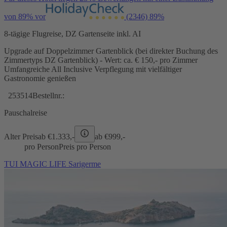
von 89% vor
(2346)
89%
8-tägige Flugreise, DZ Gartenseite inkl. AI
Upgrade auf Doppelzimmer Gartenblick (bei direkter Buchung des
Zimmertyps DZ Gartenblick) - Wert: ca. € 150,- pro Zimmer
Umfangreiche All Inclusive Verpflegung mit vielfältiger
Gastronomie genießen
253514
Bestellnr.:
Pauschalreise
Alter Preis
ab €
1.333,-
ab €
999,-
pro Person
Preis pro Person
TUI MAGIC LIFE Sarigerme