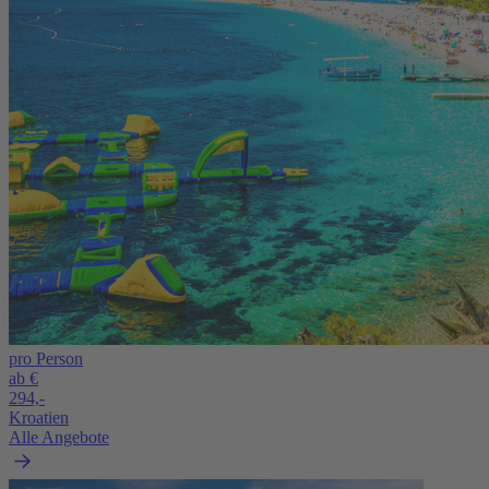
pro Person
ab €
294,-
Kroatien
Alle Angebote