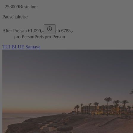
253009
Bestellnr.:
Pauschalreise
Alter Preis
ab €
1.099,-
ab €
788,-
pro Person
Preis pro Person
TUI BLUE Samaya