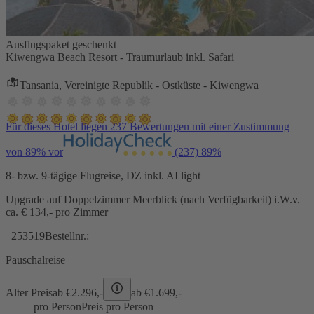
Ausflugspaket geschenkt
Kiwengwa Beach Resort - Traumurlaub inkl. Safari
Tansania, Vereinigte Republik - Ostküste - Kiwengwa
Für dieses Hotel liegen 237 Bewertungen mit einer Zustimmung
von 89% vor
(237)
89%
8- bzw. 9-tägige Flugreise, DZ inkl. AI light
Upgrade auf Doppelzimmer Meerblick (nach Verfügbarkeit) i.W.v.
ca. € 134,- pro Zimmer
253519
Bestellnr.:
Pauschalreise
Alter Preis
ab €
2.296,-
ab €
1.699,-
pro Person
Preis pro Person