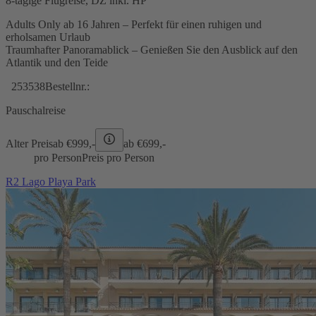
8-tägige Flugreise, DZ inkl. HP
Adults Only ab 16 Jahren – Perfekt für einen ruhigen und
erholsamen Urlaub
Traumhafter Panoramablick – Genießen Sie den Ausblick auf den
Atlantik und den Teide
253538
Bestellnr.:
Pauschalreise
Alter Preis
ab €
999,-
ab €
699,-
pro Person
Preis pro Person
R2 Lago Playa Park