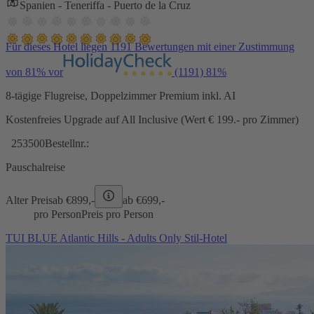
Spanien - Teneriffa - Puerto de la Cruz
Für dieses Hotel liegen 1191 Bewertungen mit einer Zustimmung
von 81% vor
(1191)
81%
8-tägige Flugreise, Doppelzimmer Premium inkl. AI
Kostenfreies Upgrade auf All Inclusive (Wert € 199.- pro Zimmer)
253500
Bestellnr.:
Pauschalreise
Alter Preis
ab €
899,-
ab €
699,-
pro Person
Preis pro Person
TUI BLUE Atlantic Hills - Adults Only Stil-Hotel