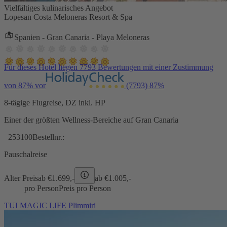
Vielfältiges kulinarisches Angebot
Lopesan Costa Meloneras Resort & Spa
Spanien - Gran Canaria - Playa Meloneras
Für dieses Hotel liegen 7793 Bewertungen mit einer Zustimmung
von 87% vor
(7793)
87%
8-tägige Flugreise, DZ inkl. HP
Einer der größten Wellness-Bereiche auf Gran Canaria
253100
Bestellnr.:
Pauschalreise
Alter Preis
ab €
1.699,-
ab €
1.005,-
pro Person
Preis pro Person
TUI MAGIC LIFE Plimmiri