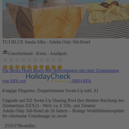
TUI BLUE Insula Alba - Adults Only Stil-Hotel
Griechenland - Kreta - Analipsis
Für dieses Hotel liegen 800 Bewertungen mit einer Zustimmung
von 84% vor
(800)
84%
8-tägige Flugreise, Doppelzimmer Swim-Up inkl. AI
Upgrade auf DZ Swim Up Sharing Pool (bei direkter Buchung des
Zimmertyps DZX2) - Wert: ca. € 550,- pro Zimmer
Adults Only Stil-Hotel ab 16 Jahren – Ruhige Wohlfühlatmosphäre
für erholsame Urlaubstage zu zweit
253537
Bestellnr.: