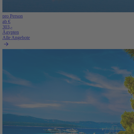
pro Person
ab €
303,-
Ägypten
Alle Angebote