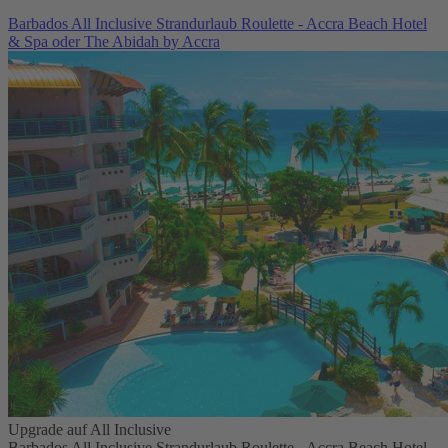
Barbados All Inclusive Strandurlaub Roulette - Accra Beach Hotel
& Spa oder The Abidah by Accra
Upgrade auf All Inclusive
Barbados All Inclusive Strandurlaub Roulette - Accra Beach Hotel