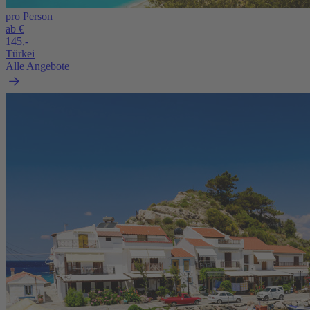
pro Person
ab €
145,-
Türkei
Alle Angebote