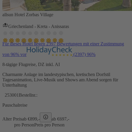
allsun Hotel Zorbas Village
Griechenland - Kreta - Anissaras
Für dieses Hotel liegen 2397 Bewertungen mit einer Zustimmung
von 96% vor
(2397)
96%
8-tägige Flugreise, DZ inkl. AI
Charmante Anlage im landestypischen, kretischen Dorfstil
Tagesanimation, Live-Musik und Shows am Abend sorgen für
Unterhaltung
253001
Bestellnr.:
Pauschalreise
Alter Preis
ab €
899,-
ab €
697,-
pro Person
Preis pro Person