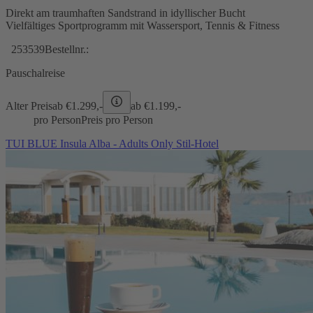
Direkt am traumhaften Sandstrand in idyllischer Bucht
Vielfältiges Sportprogramm mit Wassersport, Tennis & Fitness
253539
Bestellnr.:
Pauschalreise
Alter Preis
ab €
1.299,-
ab €
1.199,-
pro Person
Preis pro Person
TUI BLUE Insula Alba - Adults Only Stil-Hotel