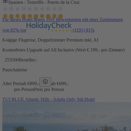
Spanien - Teneriffa - Puerto de la Cruz
Für dieses Hotel liegen 1191 Bewertungen mit einer Zustimmung
von 81% vor
(1191)
81%
8-tägige Flugreise, Doppelzimmer Premium inkl. AI
Kostenfreies Upgrade auf All Inclusive (Wert € 199.- pro Zimmer)
253500
Bestellnr.:
Pauschalreise
Alter Preis
ab €
899,-
ab €
699,-
pro Person
Preis pro Person
TUI BLUE Atlantic Hills - Adults Only Stil-Hotel