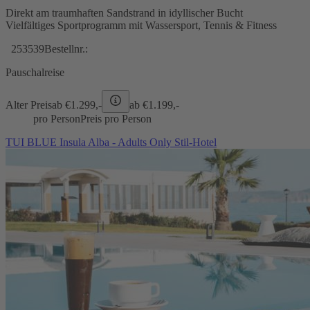
Direkt am traumhaften Sandstrand in idyllischer Bucht
Vielfältiges Sportprogramm mit Wassersport, Tennis & Fitness
253539
Bestellnr.:
Pauschalreise
Alter Preis
ab €
1.299,-
ab €
1.199,-
pro Person
Preis pro Person
TUI BLUE Insula Alba - Adults Only Stil-Hotel