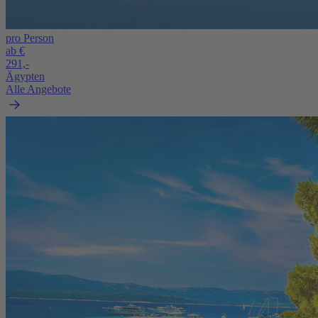
pro Person
ab €
291,-
Ägypten
Alle Angebote