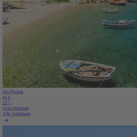
pro Person
ab €
227,-
Griechenland
Alle Angebote