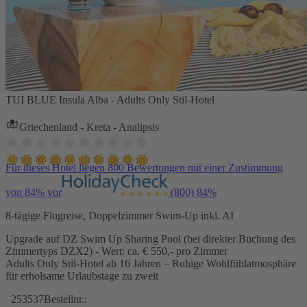
TUI BLUE Insula Alba - Adults Only Stil-Hotel
Griechenland - Kreta - Analipsis
Für dieses Hotel liegen 800 Bewertungen mit einer Zustimmung
von 84% vor
(800)
84%
8-tägige Flugreise, Doppelzimmer Swim-Up inkl. AI
Upgrade auf DZ Swim Up Sharing Pool (bei direkter Buchung des
Zimmertyps DZX2) - Wert: ca. € 550,- pro Zimmer
Adults Only Stil-Hotel ab 16 Jahren – Ruhige Wohlfühlatmosphäre
für erholsame Urlaubstage zu zweit
253537
Bestellnr.: