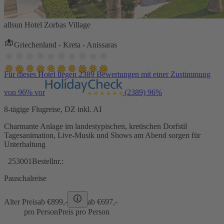
allsun Hotel Zorbas Village
Griechenland - Kreta - Anissaras
Für dieses Hotel liegen 2389 Bewertungen mit einer Zustimmung
von 96% vor
(2389)
96%
8-tägige Flugreise, DZ inkl. AI
Charmante Anlage im landestypischen, kretischen Dorfstil
Tagesanimation, Live-Musik und Shows am Abend sorgen für
Unterhaltung
253001
Bestellnr.:
Pauschalreise
Alter Preis
ab €
899,-
ab €
697,-
pro Person
Preis pro Person