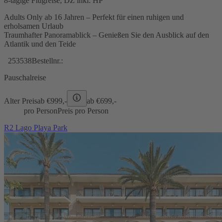
8-tägige Flugreise, DZ inkl. HP
Adults Only ab 16 Jahren – Perfekt für einen ruhigen und
erholsamen Urlaub
Traumhafter Panoramablick – Genießen Sie den Ausblick auf den
Atlantik und den Teide
253538
Bestellnr.:
Pauschalreise
Alter Preis
ab €
999,-
ab €
699,-
pro Person
Preis pro Person
R2 Lago Playa Park