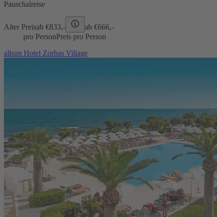
Pauschalreise
Alter Preis
ab €
833,-
ab €
666,-
pro Person
Preis pro Person
allsun Hotel Zorbas Village