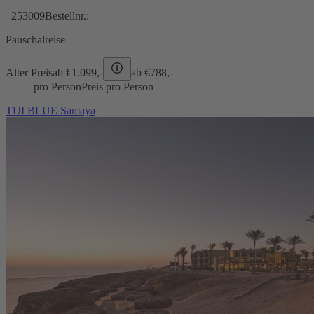
253009
Bestellnr.:
Pauschalreise
Alter Preis
ab €
1.099,-
ab €
788,-
pro Person
Preis pro Person
TUI BLUE Samaya