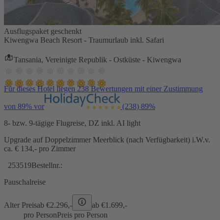
Ausflugspaket geschenkt
Kiwengwa Beach Resort - Traumurlaub inkl. Safari
Tansania, Vereinigte Republik - Ostküste - Kiwengwa
Für dieses Hotel liegen 238 Bewertungen mit einer Zustimmung
von 89% vor
(238)
89%
8- bzw. 9-tägige Flugreise, DZ inkl. AI light
Upgrade auf Doppelzimmer Meerblick (nach Verfügbarkeit) i.W.v.
ca. € 134,- pro Zimmer
253519
Bestellnr.:
Pauschalreise
Alter Preis
ab €
2.296,-
ab €
1.699,-
pro Person
Preis pro Person