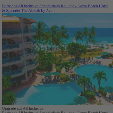
Barbados All Inclusive Strandurlaub Roulette - Accra Beach Hotel
& Spa oder The Abidah by Accra
Upgrade auf All Inclusive
Barbados All Inclusive Strandurlaub Roulette - Accra Beach Hotel