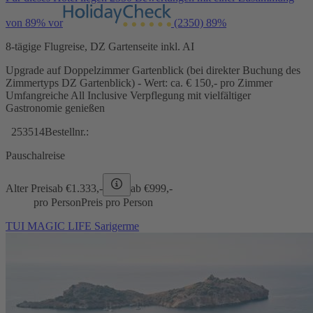
von 89% vor
(2350)
89%
8-tägige Flugreise, DZ Gartenseite inkl. AI
Upgrade auf Doppelzimmer Gartenblick (bei direkter Buchung des
Zimmertyps DZ Gartenblick) - Wert: ca. € 150,- pro Zimmer
Umfangreiche All Inclusive Verpflegung mit vielfältiger
Gastronomie genießen
253514
Bestellnr.:
Pauschalreise
Alter Preis
ab €
1.333,-
ab €
999,-
pro Person
Preis pro Person
TUI MAGIC LIFE Sarigerme