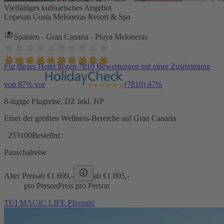
Vielfältiges kulinarisches Angebot
Lopesan Costa Meloneras Resort & Spa
Spanien - Gran Canaria - Playa Meloneras
Für dieses Hotel liegen 7810 Bewertungen mit einer Zustimmung
von 87% vor
(7810)
87%
8-tägige Flugreise, DZ inkl. HP
Einer der größten Wellness-Bereiche auf Gran Canaria
253100
Bestellnr.:
Pauschalreise
Alter Preis
ab €
1.699,-
ab €
1.005,-
pro Person
Preis pro Person
TUI MAGIC LIFE Plimmiri