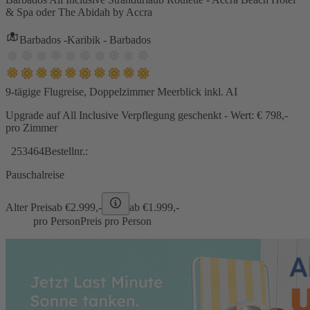
& Spa oder The Abidah by Accra
Barbados -Karibik - Barbados
9-tägige Flugreise, Doppelzimmer Meerblick inkl. AI
Upgrade auf All Inclusive Verpflegung geschenkt - Wert: € 798,-
pro Zimmer
253464
Bestellnr.:
Pauschalreise
Alter Preis
ab €
2.999,-
ab €
1.999,-
pro Person
Preis pro Person