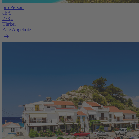
pro Person
ab €
233,-
Türkei
Alle Angebote