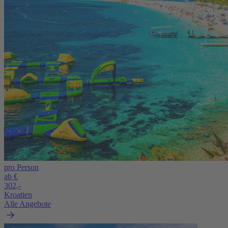
pro Person
ab €
302,-
Kroatien
Alle Angebote