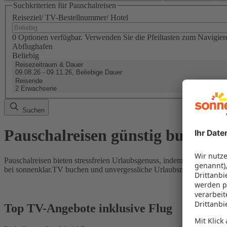
Suchkriterien für Pauschalreisen
Reiseziel/ TV-Bestellnummer/ Hotel
0 Optionen verfügbar. Verwenden Sie die Pfeiltasten zum Navigier
Abflughafen
Beliebig
Reisezeitraum & Dauer
09.08.26 - 09.11.26, Beliebige Dauer
Reisende
2 Erwachsene
Suchen
Pauschalreisen günstig buchen
Pauschalreisen bieten stressfreien Urlaubsgenuss, indem Flug und Hot
bei sonnenklar.TV buchen und unvergessliche Urlaubsmomente erleb
Top TV-Angebote inklusive Flug