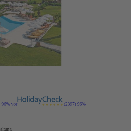
n 96% vor
(2397)
96%
altung