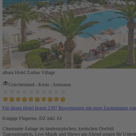
allsun Hotel Zorbas Village
Griechenland - Kreta - Anissaras
Für dieses Hotel liegen 2397 Bewertungen mit einer Zustimmung vo
8-tägige Flugreise, DZ inkl. AI
Charmante Anlage im landestypischen, kretischen Dorfstil
Tagesanimation, Live-Musik und Shows am Abend sorgen für Unterh