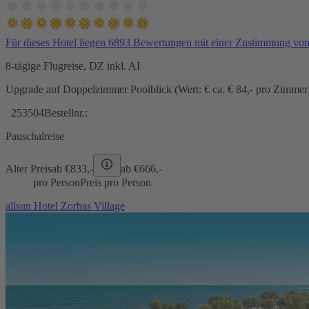
Für dieses Hotel liegen 6893 Bewertungen mit einer Zustimmung vo
8-tägige Flugreise, DZ inkl. AI
Upgrade auf Doppelzimmer Poolblick (Wert: € ca. € 84,- pro Zimmer) 
253504
Bestellnr.:
Pauschalreise
Alter Preis
ab €
833,-
ab €
666,-
pro Person
Preis pro Person
allsun Hotel Zorbas Village