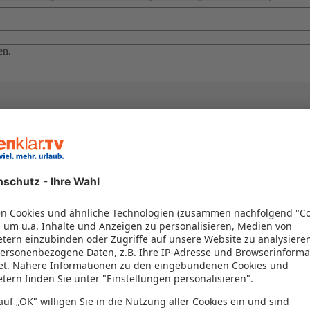
en.
el in einem Paket kombiniert werden – das spart Zeit und Geld. Nutzen 
en!