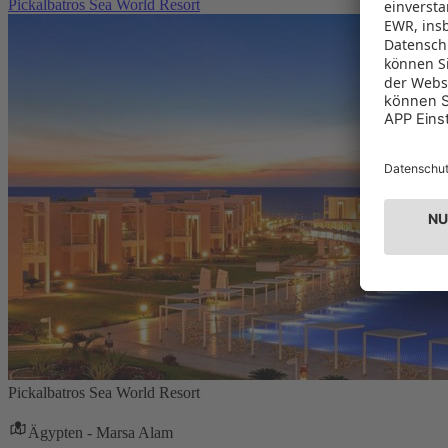
Pickalbatros Sea World Resort
Pickalbatros Sea World Resort
Ägypten - Marsa Alam