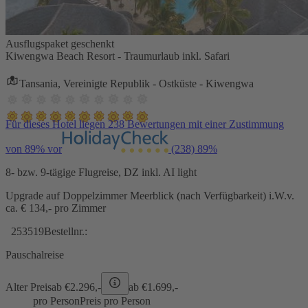
Ausflugspaket geschenkt
Kiwengwa Beach Resort - Traumurlaub inkl. Safari
Tansania, Vereinigte Republik - Ostküste - Kiwengwa
Für dieses Hotel liegen 238 Bewertungen mit einer Zustimmung
von 89% vor
(238)
89%
8- bzw. 9-tägige Flugreise, DZ inkl. AI light
Upgrade auf Doppelzimmer Meerblick (nach Verfügbarkeit) i.W.v.
ca. € 134,- pro Zimmer
253519
Bestellnr.:
Pauschalreise
Alter Preis
ab €
2.296,-
ab €
1.699,-
pro Person
Preis pro Person