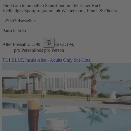
Direkt am traumhaften Sandstrand in idyllischer Bucht
Vielfältiges Sportprogramm mit Wassersport, Tennis & Fitness
253539
Bestellnr.:
Pauschalreise
Alter Preis
ab €
1.299,-
ab €
1.199,-
pro Person
Preis pro Person
TUI BLUE Insula Alba - Adults Only Stil-Hotel