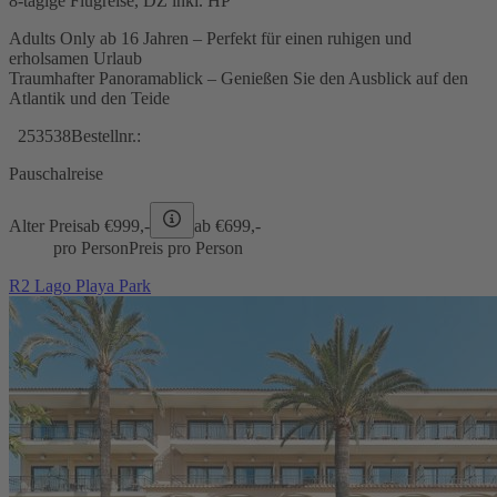
8-tägige Flugreise, DZ inkl. HP
Adults Only ab 16 Jahren – Perfekt für einen ruhigen und
erholsamen Urlaub
Traumhafter Panoramablick – Genießen Sie den Ausblick auf den
Atlantik und den Teide
253538
Bestellnr.:
Pauschalreise
Alter Preis
ab €
999,-
ab €
699,-
pro Person
Preis pro Person
R2 Lago Playa Park