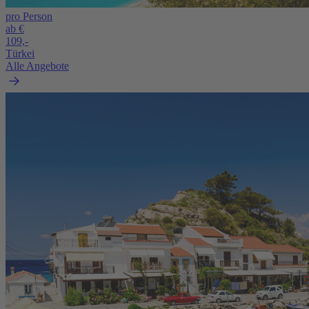
pro Person
ab €
109,-
Türkei
Alle Angebote