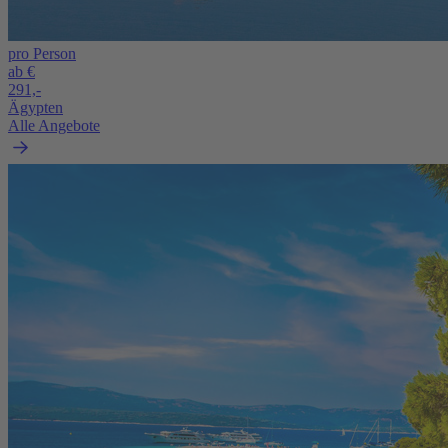
pro Person
ab €
291,-
Ägypten
Alle Angebote