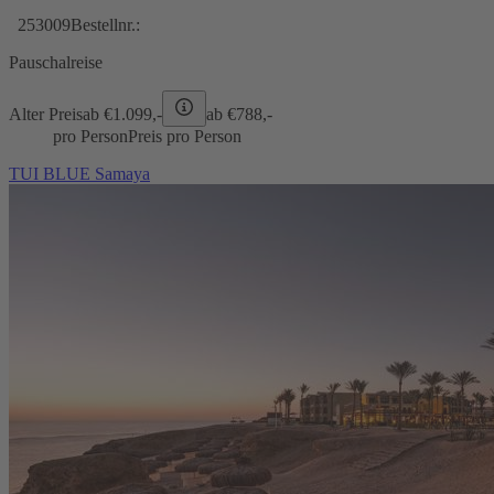
253009
Bestellnr.:
Pauschalreise
Alter Preis
ab €
1.099,-
ab €
788,-
pro Person
Preis pro Person
TUI BLUE Samaya