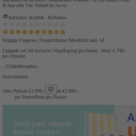
& Spa oder The Abidah by Accra
Barbados -Karibik - Barbados
9-tägige Flugreise, Doppelzimmer Meerblick inkl. AI
Upgrade auf All Inclusive Verpflegung geschenkt - Wert: € 798,-
pro Zimmer
253464
Bestellnr.:
Pauschalreise
Alter Preis
ab €
2.999,-
ab €
1.999,-
pro Person
Preis pro Person