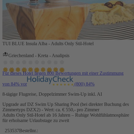
TUI BLUE Insula Alba - Adults Only Stil-Hotel
Griechenland - Kreta - Analipsis
Für dieses Hotel liegen 800 Bewertungen mit einer Zustimmung
von 84% vor
(800)
84%
8-tägige Flugreise, Doppelzimmer Swim-Up inkl. AI
Upgrade auf DZ Swim Up Sharing Pool (bei direkter Buchung des
Zimmertyps DZX2) - Wert: ca. € 550,- pro Zimmer
Adults Only Stil-Hotel ab 16 Jahren – Ruhige Wohlfühlatmosphäre
für erholsame Urlaubstage zu zweit
253537
Bestellnr.: