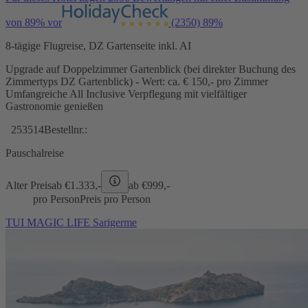
von 89% vor
(2350)
89%
8-tägige Flugreise, DZ Gartenseite inkl. AI
Upgrade auf Doppelzimmer Gartenblick (bei direkter Buchung des
Zimmertyps DZ Gartenblick) - Wert: ca. € 150,- pro Zimmer
Umfangreiche All Inclusive Verpflegung mit vielfältiger
Gastronomie genießen
253514
Bestellnr.:
Pauschalreise
Alter Preis
ab €
1.333,-
ab €
999,-
pro Person
Preis pro Person
TUI MAGIC LIFE Sarigerme