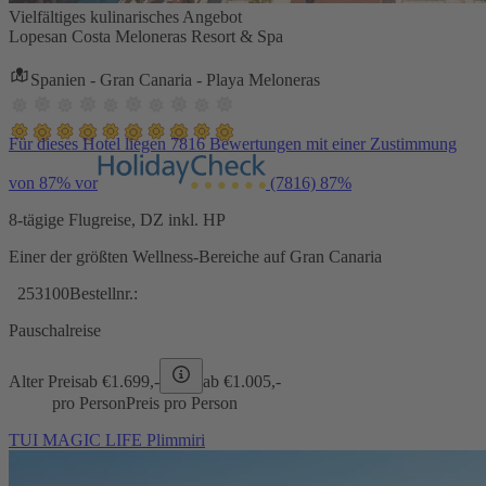
Vielfältiges kulinarisches Angebot
Lopesan Costa Meloneras Resort & Spa
Spanien - Gran Canaria - Playa Meloneras
Für dieses Hotel liegen 7816 Bewertungen mit einer Zustimmung
von 87% vor
(7816)
87%
8-tägige Flugreise, DZ inkl. HP
Einer der größten Wellness-Bereiche auf Gran Canaria
253100
Bestellnr.:
Pauschalreise
Alter Preis
ab €
1.699,-
ab €
1.005,-
pro Person
Preis pro Person
TUI MAGIC LIFE Plimmiri