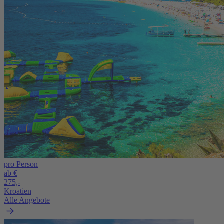
pro Person
ab €
275,-
Kroatien
Alle Angebote