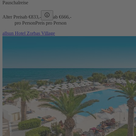
Pauschalreise
Alter Preis
ab €
833,-
ab €
666,-
pro Person
Preis pro Person
allsun Hotel Zorbas Village