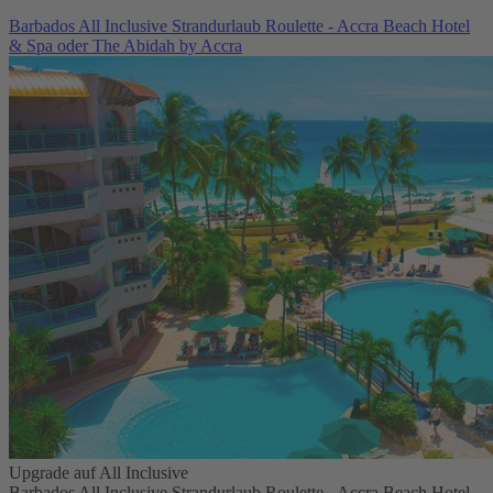
Barbados All Inclusive Strandurlaub Roulette - Accra Beach Hotel
& Spa oder The Abidah by Accra
Upgrade auf All Inclusive
Barbados All Inclusive Strandurlaub Roulette - Accra Beach Hotel