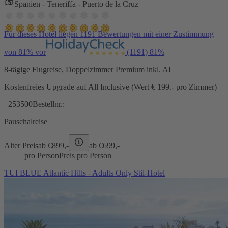
Spanien - Teneriffa - Puerto de la Cruz
Für dieses Hotel liegen 1191 Bewertungen mit einer Zustimmung
von 81% vor
(1191)
81%
8-tägige Flugreise, Doppelzimmer Premium inkl. AI
Kostenfreies Upgrade auf All Inclusive (Wert € 199.- pro Zimmer)
253500
Bestellnr.:
Pauschalreise
Alter Preis
ab €
899,-
ab €
699,-
pro Person
Preis pro Person
TUI BLUE Atlantic Hills - Adults Only Stil-Hotel