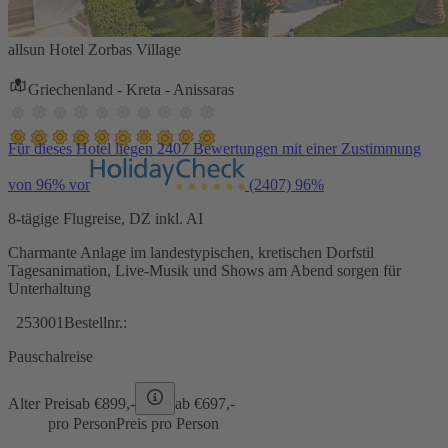
allsun Hotel Zorbas Village
Griechenland - Kreta - Anissaras
Für dieses Hotel liegen 2407 Bewertungen mit einer Zustimmung
von 96% vor
(2407)
96%
8-tägige Flugreise, DZ inkl. AI
Charmante Anlage im landestypischen, kretischen Dorfstil
Tagesanimation, Live-Musik und Shows am Abend sorgen für
Unterhaltung
253001
Bestellnr.:
Pauschalreise
Alter Preis
ab €
899,-
ab €
697,-
pro Person
Preis pro Person