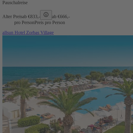
Pauschalreise
Alter Preis
ab €
833,-
ab €
666,-
pro Person
Preis pro Person
allsun Hotel Zorbas Village