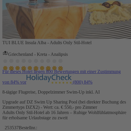
TUI BLUE Insula Alba - Adults Only Stil-Hotel
Griechenland - Kreta - Analipsis
Für dieses Hotel liegen 800 Bewertungen mit einer Zustimmung
von 84% vor
(800)
84%
8-tägige Flugreise, Doppelzimmer Swim-Up inkl. AI
Upgrade auf DZ Swim Up Sharing Pool (bei direkter Buchung des
Zimmertyps DZX2) - Wert: ca. € 550,- pro Zimmer
Adults Only Stil-Hotel ab 16 Jahren – Ruhige Wohlfühlatmosphäre
für erholsame Urlaubstage zu zweit
253537
Bestellnr.: