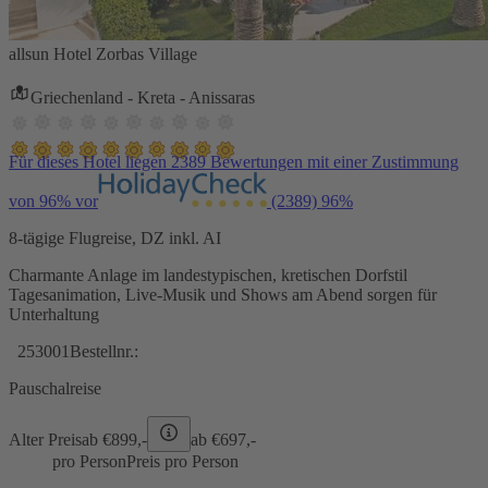
allsun Hotel Zorbas Village
Griechenland - Kreta - Anissaras
Für dieses Hotel liegen 2389 Bewertungen mit einer Zustimmung
von 96% vor
(2389)
96%
8-tägige Flugreise, DZ inkl. AI
Charmante Anlage im landestypischen, kretischen Dorfstil
Tagesanimation, Live-Musik und Shows am Abend sorgen für
Unterhaltung
253001
Bestellnr.:
Pauschalreise
Alter Preis
ab €
899,-
ab €
697,-
pro Person
Preis pro Person