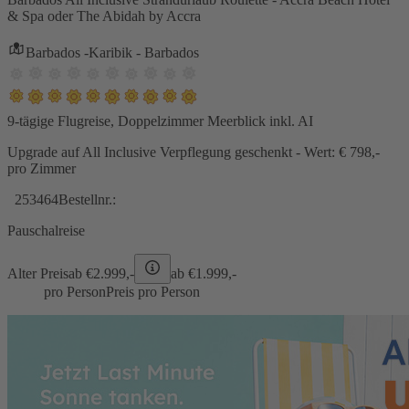
& Spa oder The Abidah by Accra
Barbados -Karibik - Barbados
9-tägige Flugreise, Doppelzimmer Meerblick inkl. AI
Upgrade auf All Inclusive Verpflegung geschenkt - Wert: € 798,-
pro Zimmer
253464
Bestellnr.:
Pauschalreise
Alter Preis
ab €
2.999,-
ab €
1.999,-
pro Person
Preis pro Person