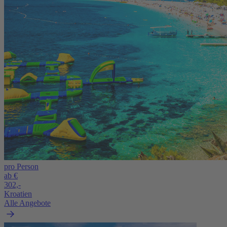
pro Person
ab €
302,-
Kroatien
Alle Angebote