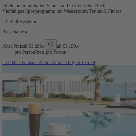
Direkt am traumhaften Sandstrand in idyllischer Bucht
Vielfältiges Sportprogramm mit Wassersport, Tennis & Fitness
253539
Bestellnr.:
Pauschalreise
Alter Preis
ab €
1.299,-
ab €
1.199,-
pro Person
Preis pro Person
TUI BLUE Insula Alba - Adults Only Stil-Hotel