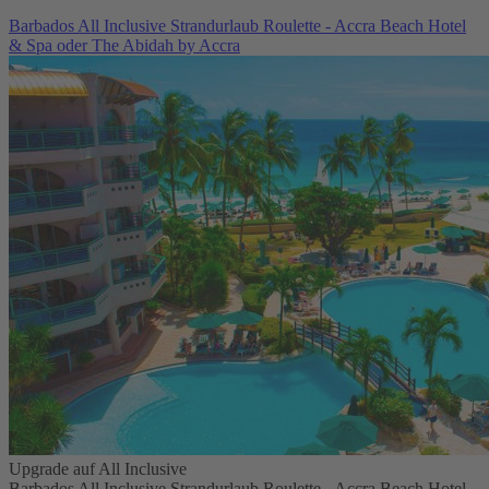
Barbados All Inclusive Strandurlaub Roulette - Accra Beach Hotel
& Spa oder The Abidah by Accra
Upgrade auf All Inclusive
Barbados All Inclusive Strandurlaub Roulette - Accra Beach Hotel