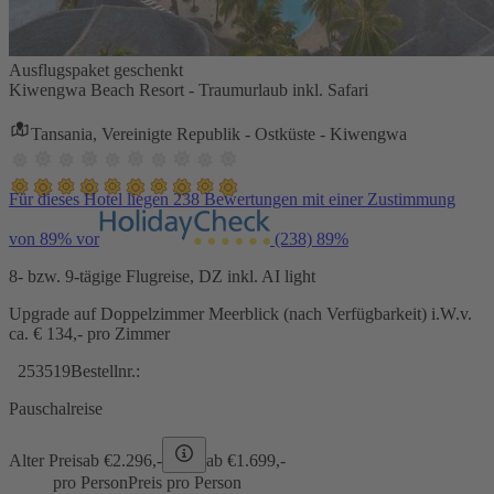
Ausflugspaket geschenkt
Kiwengwa Beach Resort - Traumurlaub inkl. Safari
Tansania, Vereinigte Republik - Ostküste - Kiwengwa
Für dieses Hotel liegen 238 Bewertungen mit einer Zustimmung
von 89% vor
(238)
89%
8- bzw. 9-tägige Flugreise, DZ inkl. AI light
Upgrade auf Doppelzimmer Meerblick (nach Verfügbarkeit) i.W.v.
ca. € 134,- pro Zimmer
253519
Bestellnr.:
Pauschalreise
Alter Preis
ab €
2.296,-
ab €
1.699,-
pro Person
Preis pro Person