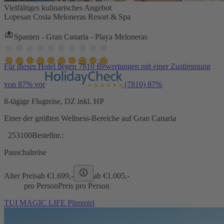
Vielfältiges kulinarisches Angebot
Lopesan Costa Meloneras Resort & Spa
Spanien - Gran Canaria - Playa Meloneras
Für dieses Hotel liegen 7810 Bewertungen mit einer Zustimmung
von 87% vor
(7810)
87%
8-tägige Flugreise, DZ inkl. HP
Einer der größten Wellness-Bereiche auf Gran Canaria
253100
Bestellnr.:
Pauschalreise
Alter Preis
ab €
1.699,-
ab €
1.005,-
pro Person
Preis pro Person
TUI MAGIC LIFE Plimmiri