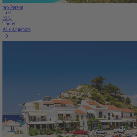
pro Person
ab €
233,-
Türkei
Alle Angebote