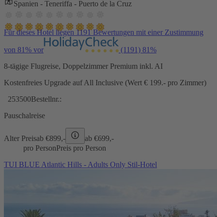
Spanien - Teneriffa - Puerto de la Cruz
Für dieses Hotel liegen 1191 Bewertungen mit einer Zustimmung
von 81% vor
(1191)
81%
8-tägige Flugreise, Doppelzimmer Premium inkl. AI
Kostenfreies Upgrade auf All Inclusive (Wert € 199.- pro Zimmer)
253500
Bestellnr.:
Pauschalreise
Alter Preis
ab €
899,-
ab €
699,-
pro Person
Preis pro Person
TUI BLUE Atlantic Hills - Adults Only Stil-Hotel