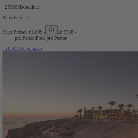
253009
Bestellnr.:
Pauschalreise
Alter Preis
ab €
1.099,-
ab €
788,-
pro Person
Preis pro Person
TUI BLUE Samaya