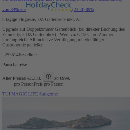
von 89% vor
(2350)
89%
8-tägige Flugreise, DZ Gartenseite inkl. AI
Upgrade auf Doppelzimmer Gartenblick (bei direkter Buchung des
Zimmertyps DZ Gartenblick) - Wert: ca. € 150,- pro Zimmer
Umfangreiche All Inclusive Verpflegung mit vielfältiger
Gastronomie genießen
253514
Bestellnr.:
Pauschalreise
Alter Preis
ab €
1.333,-
ab €
999,-
pro Person
Preis pro Person
TUI MAGIC LIFE Sarigerme