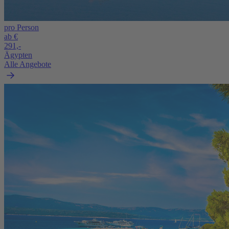
pro Person
ab €
291,-
Ägypten
Alle Angebote