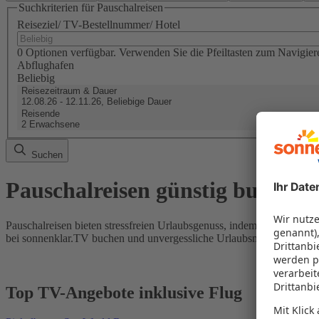
Suchkriterien für Pauschalreisen
Reiseziel/ TV-Bestellnummer/ Hotel
0 Optionen verfügbar. Verwenden Sie die Pfeiltasten zum Navigier
Abflughafen
Beliebig
Reisezeitraum & Dauer
12.08.26 - 12.11.26, Beliebige Dauer
Reisende
2 Erwachsene
Suchen
Pauschalreisen günstig buchen
Pauschalreisen bieten stressfreien Urlaubsgenuss, indem Flug und Hot
bei sonnenklar.TV buchen und unvergessliche Urlaubsmomente erleb
Top TV-Angebote inklusive Flug