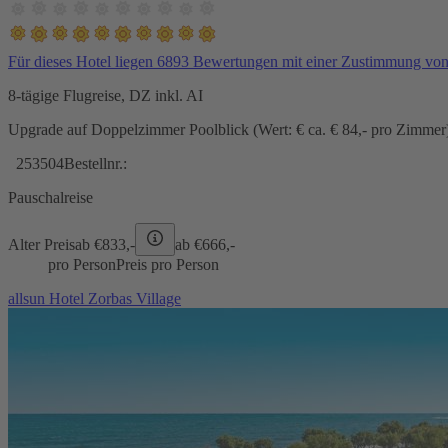
Für dieses Hotel liegen 6893 Bewertungen mit einer Zustimmung vo
8-tägige Flugreise, DZ inkl. AI
Upgrade auf Doppelzimmer Poolblick (Wert: € ca. € 84,- pro Zimmer) 
253504
Bestellnr.:
Pauschalreise
Alter Preis
ab €
833,-
ab €
666,-
pro Person
Preis pro Person
allsun Hotel Zorbas Village