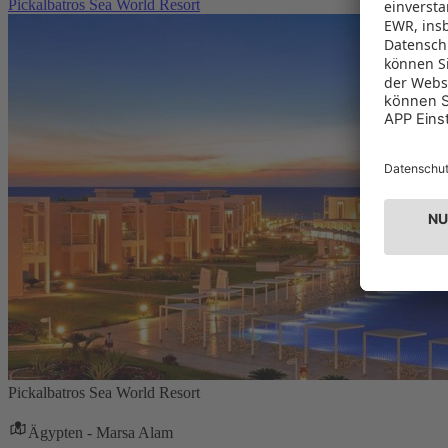
Pickalbatros Sea World Resort
Pickalbatros Sea World Resort
Ägypten - Marsa Alam