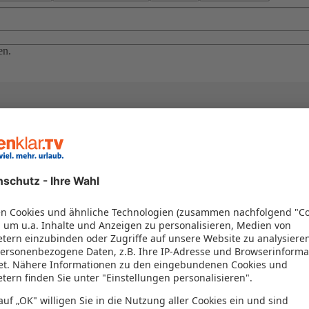
en.
el in einem Paket kombiniert werden – das spart Zeit und Geld. Nutzen 
en!