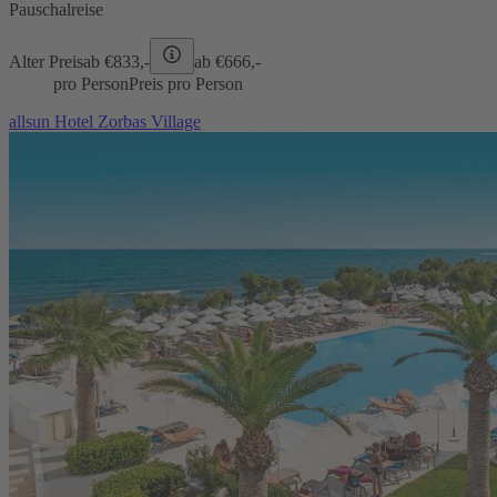
Pauschalreise
Alter Preis
ab €
833,-
ab €
666,-
pro Person
Preis pro Person
allsun Hotel Zorbas Village