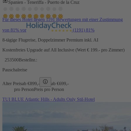
Spanien - Teneriffa - Puerto de la Cruz
Für dieses Hotel liegen 1191 Bewertungen mit einer Zustimmung
von 81% vor
(1191)
81%
8-tägige Flugreise, Doppelzimmer Premium inkl. AI
Kostenfreies Upgrade auf All Inclusive (Wert € 199.- pro Zimmer)
253500
Bestellnr.:
Pauschalreise
Alter Preis
ab €
899,-
ab €
699,-
pro Person
Preis pro Person
TUI BLUE Atlantic Hills - Adults Only Stil-Hotel