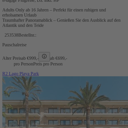
8-tägige Flugreise, DZ inkl. HP
Adults Only ab 16 Jahren – Perfekt für einen ruhigen und
erholsamen Urlaub
Traumhafter Panoramablick – Genießen Sie den Ausblick auf den
Atlantik und den Teide
253538
Bestellnr.:
Pauschalreise
Alter Preis
ab €
999,-
ab €
699,-
pro Person
Preis pro Person
R2 Lago Playa Park