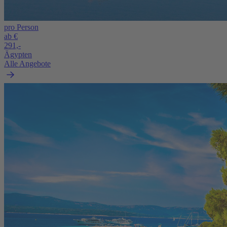
pro Person
ab €
291,-
Ägypten
Alle Angebote