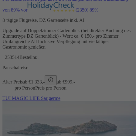
von 89% vor
(2350)
89%
8-tägige Flugreise, DZ Gartenseite inkl. AI
Upgrade auf Doppelzimmer Gartenblick (bei direkter Buchung des
Zimmertyps DZ Gartenblick) - Wert: ca. € 150,- pro Zimmer
Umfangreiche All Inclusive Verpflegung mit vielfältiger
Gastronomie genießen
253514
Bestellnr.:
Pauschalreise
Alter Preis
ab €
1.333,-
ab €
999,-
pro Person
Preis pro Person
TUI MAGIC LIFE Sarigerme