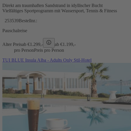
Direkt am traumhaften Sandstrand in idyllischer Bucht
Vielfältiges Sportprogramm mit Wassersport, Tennis & Fitness
253539
Bestellnr.:
Pauschalreise
Alter Preis
ab €
1.299,-
ab €
1.199,-
pro Person
Preis pro Person
TUI BLUE Insula Alba - Adults Only Stil-Hotel