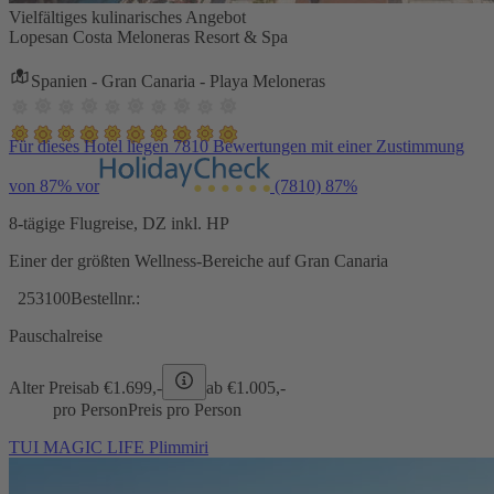
Vielfältiges kulinarisches Angebot
Lopesan Costa Meloneras Resort & Spa
Spanien - Gran Canaria - Playa Meloneras
Für dieses Hotel liegen 7810 Bewertungen mit einer Zustimmung
von 87% vor
(7810)
87%
8-tägige Flugreise, DZ inkl. HP
Einer der größten Wellness-Bereiche auf Gran Canaria
253100
Bestellnr.:
Pauschalreise
Alter Preis
ab €
1.699,-
ab €
1.005,-
pro Person
Preis pro Person
TUI MAGIC LIFE Plimmiri