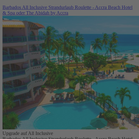
Barbados All Inclusive Strandurlaub Roulette - Accra Beach Hotel
& Spa oder The Abidah by Accra
Upgrade auf All Inclusive
Barbados All Inclusive Strandurlaub Roulette - Accra Beach Hotel