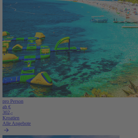
pro Person
ab €
302,-
Kroatien
Alle Angebote