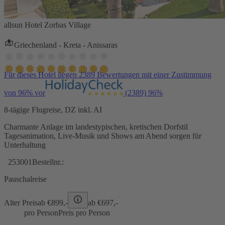
allsun Hotel Zorbas Village
Griechenland - Kreta - Anissaras
Für dieses Hotel liegen 2389 Bewertungen mit einer Zustimmung
von 96% vor
(2389)
96%
8-tägige Flugreise, DZ inkl. AI
Charmante Anlage im landestypischen, kretischen Dorfstil
Tagesanimation, Live-Musik und Shows am Abend sorgen für
Unterhaltung
253001
Bestellnr.:
Pauschalreise
Alter Preis
ab €
899,-
ab €
697,-
pro Person
Preis pro Person