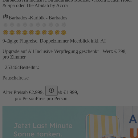
& Spa oder The Abidah by Accra
Barbados -Karibik - Barbados
9-tägige Flugreise, Doppelzimmer Meerblick inkl. AI
Upgrade auf All Inclusive Verpflegung geschenkt - Wert: € 798,-
pro Zimmer
253464
Bestellnr.:
Pauschalreise
Alter Preis
ab €
2.999,-
ab €
1.999,-
pro Person
Preis pro Person