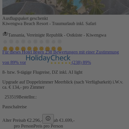
Ausflugspaket geschenkt
Kiwengwa Beach Resort - Traumurlaub inkl. Safari
Tansania, Vereinigte Republik - Ostküste - Kiwengwa
Für dieses Hotel liegen 238 Bewertungen mit einer Zustimmung
von 89% vor
(238)
89%
8- bzw. 9-tägige Flugreise, DZ inkl. AI light
Upgrade auf Doppelzimmer Meerblick (nach Verfügbarkeit) i.W.v.
ca. € 134,- pro Zimmer
253519
Bestellnr.:
Pauschalreise
Alter Preis
ab €
2.296,-
ab €
1.699,-
pro Person
Preis pro Person