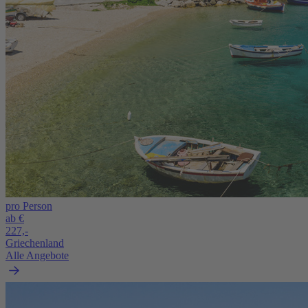
pro Person
ab €
227,-
Griechenland
Alle Angebote