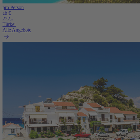
pro Person
ab €
222,-
Türkei
Alle Angebote