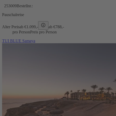
253009
Bestellnr.:
Pauschalreise
Alter Preis
ab €
1.099,-
ab €
788,-
pro Person
Preis pro Person
TUI BLUE Samaya