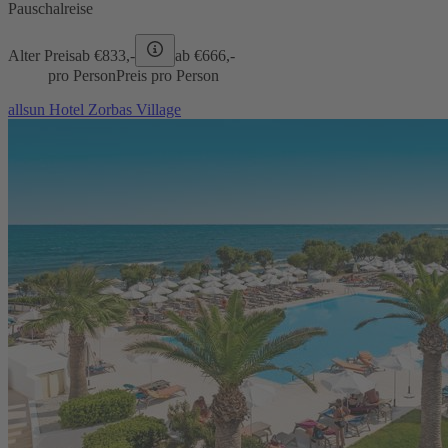
Pauschalreise
Alter Preis
ab €
833,-
ab €
666,-
pro Person
Preis pro Person
allsun Hotel Zorbas Village