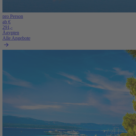
pro Person
ab €
291,-
Ägypten
Alle Angebote