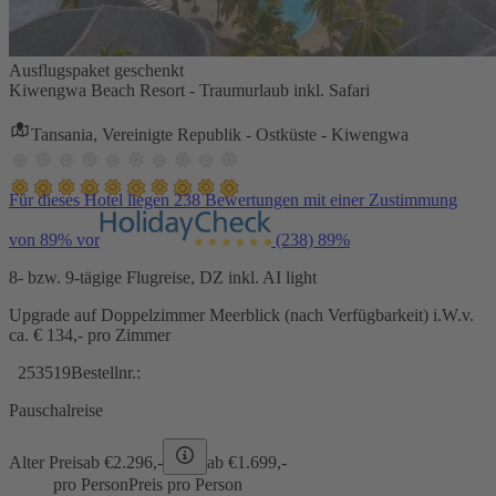
Ausflugspaket geschenkt
Kiwengwa Beach Resort - Traumurlaub inkl. Safari
Tansania, Vereinigte Republik - Ostküste - Kiwengwa
Für dieses Hotel liegen 238 Bewertungen mit einer Zustimmung
von 89% vor
(238)
89%
8- bzw. 9-tägige Flugreise, DZ inkl. AI light
Upgrade auf Doppelzimmer Meerblick (nach Verfügbarkeit) i.W.v.
ca. € 134,- pro Zimmer
253519
Bestellnr.:
Pauschalreise
Alter Preis
ab €
2.296,-
ab €
1.699,-
pro Person
Preis pro Person