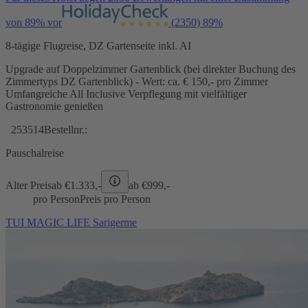
von 89% vor
(2350)
89%
8-tägige Flugreise, DZ Gartenseite inkl. AI
Upgrade auf Doppelzimmer Gartenblick (bei direkter Buchung des
Zimmertyps DZ Gartenblick) - Wert: ca. € 150,- pro Zimmer
Umfangreiche All Inclusive Verpflegung mit vielfältiger
Gastronomie genießen
253514
Bestellnr.:
Pauschalreise
Alter Preis
ab €
1.333,-
ab €
999,-
pro Person
Preis pro Person
TUI MAGIC LIFE Sarigerme