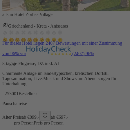
allsun Hotel Zorbas Village
Griechenland - Kreta - Anissaras
Für dieses Hotel liegen 2407 Bewertungen mit einer Zustimmung
von 96% vor
(2407)
96%
8-tägige Flugreise, DZ inkl. AI
Charmante Anlage im landestypischen, kretischen Dorfstil
Tagesanimation, Live-Musik und Shows am Abend sorgen für
Unterhaltung
253001
Bestellnr.:
Pauschalreise
Alter Preis
ab €
899,-
ab €
697,-
pro Person
Preis pro Person