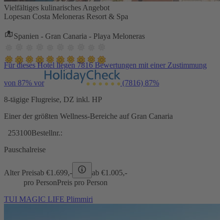
Vielfältiges kulinarisches Angebot
Lopesan Costa Meloneras Resort & Spa
Spanien - Gran Canaria - Playa Meloneras
Für dieses Hotel liegen 7816 Bewertungen mit einer Zustimmung
von 87% vor
(7816)
87%
8-tägige Flugreise, DZ inkl. HP
Einer der größten Wellness-Bereiche auf Gran Canaria
253100
Bestellnr.:
Pauschalreise
Alter Preis
ab €
1.699,-
ab €
1.005,-
pro Person
Preis pro Person
TUI MAGIC LIFE Plimmiri