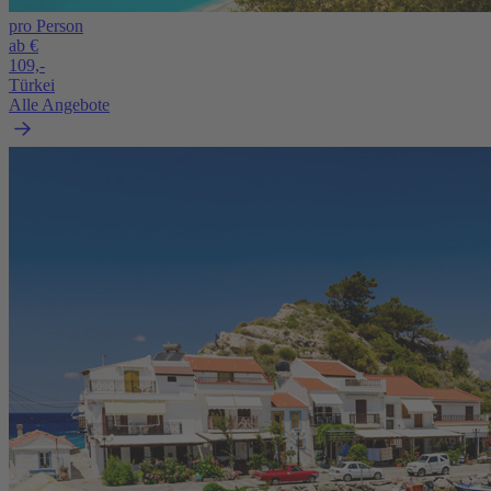
pro Person
ab €
109,-
Türkei
Alle Angebote