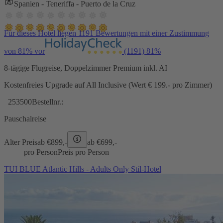
Spanien - Teneriffa - Puerto de la Cruz
Für dieses Hotel liegen 1191 Bewertungen mit einer Zustimmung
von 81% vor
(1191)
81%
8-tägige Flugreise, Doppelzimmer Premium inkl. AI
Kostenfreies Upgrade auf All Inclusive (Wert € 199.- pro Zimmer)
253500
Bestellnr.:
Pauschalreise
Alter Preis
ab €
899,-
ab €
699,-
pro Person
Preis pro Person
TUI BLUE Atlantic Hills - Adults Only Stil-Hotel