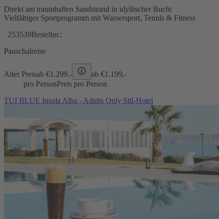
Direkt am traumhaften Sandstrand in idyllischer Bucht
Vielfältiges Sportprogramm mit Wassersport, Tennis & Fitness
253539
Bestellnr.:
Pauschalreise
Alter Preis
ab €
1.299,-
ab €
1.199,-
pro Person
Preis pro Person
TUI BLUE Insula Alba - Adults Only Stil-Hotel