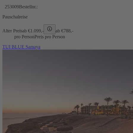
253009
Bestellnr.:
Pauschalreise
Alter Preis
ab €
1.099,-
ab €
788,-
pro Person
Preis pro Person
TUI BLUE Samaya