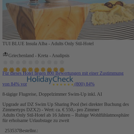
TUI BLUE Insula Alba - Adults Only Stil-Hotel
Griechenland - Kreta - Analipsis
Für dieses Hotel liegen 800 Bewertungen mit einer Zustimmung
von 84% vor
(800)
84%
8-tägige Flugreise, Doppelzimmer Swim-Up inkl. AI
Upgrade auf DZ Swim Up Sharing Pool (bei direkter Buchung des
Zimmertyps DZX2) - Wert: ca. € 550,- pro Zimmer
Adults Only Stil-Hotel ab 16 Jahren – Ruhige Wohlfühlatmosphäre
für erholsame Urlaubstage zu zweit
253537
Bestellnr.: