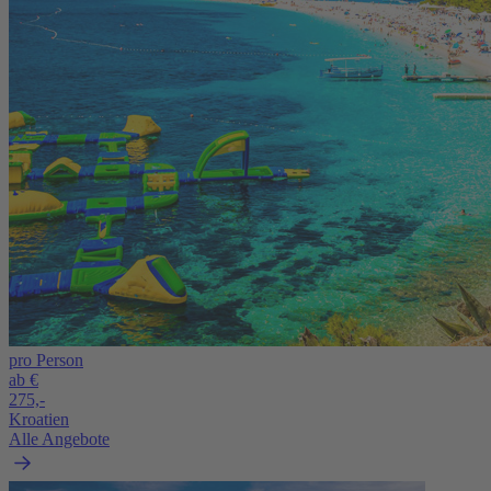
pro Person
ab €
275,-
Kroatien
Alle Angebote