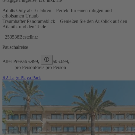
8-tägige Flugreise, DZ inkl. HP
Adults Only ab 16 Jahren – Perfekt für einen ruhigen und
erholsamen Urlaub
Traumhafter Panoramablick – Genießen Sie den Ausblick auf den
Atlantik und den Teide
253538
Bestellnr.:
Pauschalreise
Alter Preis
ab €
999,-
ab €
699,-
pro Person
Preis pro Person
R2 Lago Playa Park