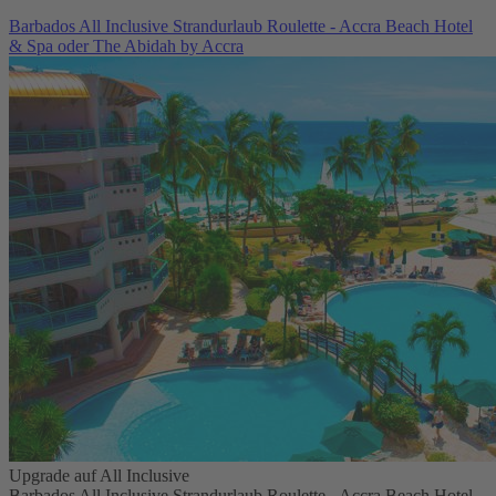
Barbados All Inclusive Strandurlaub Roulette - Accra Beach Hotel
& Spa oder The Abidah by Accra
Upgrade auf All Inclusive
Barbados All Inclusive Strandurlaub Roulette - Accra Beach Hotel