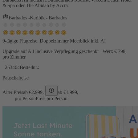
& Spa oder The Abidah by Accra
Barbados -Karibik - Barbados
9-tägige Flugreise, Doppelzimmer Meerblick inkl. AI
Upgrade auf All Inclusive Verpflegung geschenkt - Wert: € 798,-
pro Zimmer
253464
Bestellnr.:
Pauschalreise
Alter Preis
ab €
2.999,-
ab €
1.999,-
pro Person
Preis pro Person