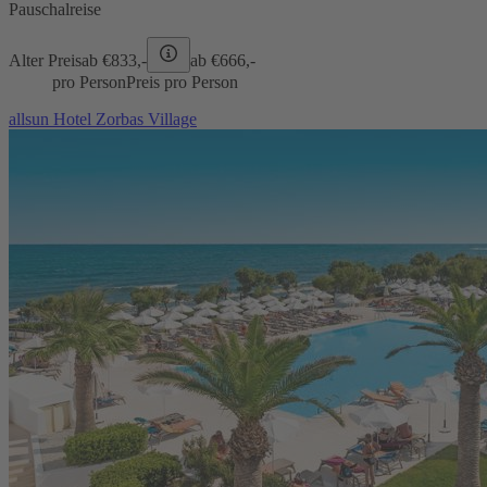
Pauschalreise
Alter Preis
ab €
833,-
ab €
666,-
pro Person
Preis pro Person
allsun Hotel Zorbas Village