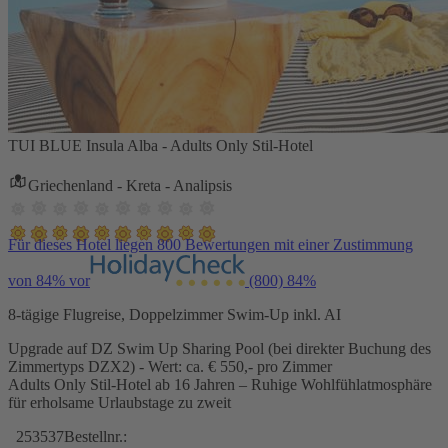
TUI BLUE Insula Alba - Adults Only Stil-Hotel
Griechenland - Kreta - Analipsis
Für dieses Hotel liegen 800 Bewertungen mit einer Zustimmung
von 84% vor
(800)
84%
8-tägige Flugreise, Doppelzimmer Swim-Up inkl. AI
Upgrade auf DZ Swim Up Sharing Pool (bei direkter Buchung des
Zimmertyps DZX2) - Wert: ca. € 550,- pro Zimmer
Adults Only Stil-Hotel ab 16 Jahren – Ruhige Wohlfühlatmosphäre
für erholsame Urlaubstage zu zweit
253537
Bestellnr.: