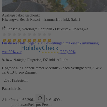
Ausflugspaket geschenkt
Kiwengwa Beach Resort - Traumurlaub inkl. Safari
Tansania, Vereinigte Republik - Ostküste - Kiwengwa
Für dieses Hotel liegen 238 Bewertungen mit einer Zustimmung
von 89% vor
(238)
89%
8- bzw. 9-tägige Flugreise, DZ inkl. AI light
Upgrade auf Doppelzimmer Meerblick (nach Verfügbarkeit) i.W.v.
ca. € 134,- pro Zimmer
253519
Bestellnr.:
Pauschalreise
Alter Preis
ab €
2.296,-
ab €
1.699,-
pro Person
Preis pro Person