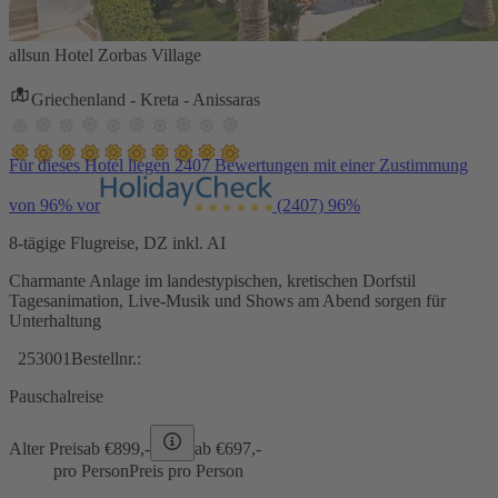
allsun Hotel Zorbas Village
Griechenland - Kreta - Anissaras
Für dieses Hotel liegen 2407 Bewertungen mit einer Zustimmung
von 96% vor
(2407)
96%
8-tägige Flugreise, DZ inkl. AI
Charmante Anlage im landestypischen, kretischen Dorfstil
Tagesanimation, Live-Musik und Shows am Abend sorgen für
Unterhaltung
253001
Bestellnr.:
Pauschalreise
Alter Preis
ab €
899,-
ab €
697,-
pro Person
Preis pro Person