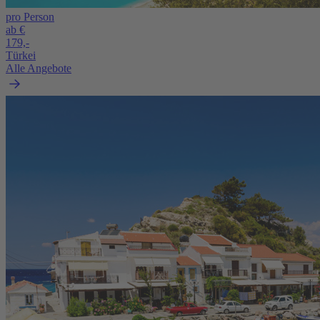
pro Person
ab €
179,-
Türkei
Alle Angebote