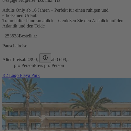
8-tägige Flugreise, DZ inkl. HP
Adults Only ab 16 Jahren – Perfekt für einen ruhigen und
erholsamen Urlaub
Traumhafter Panoramablick – Genießen Sie den Ausblick auf den
Atlantik und den Teide
253538
Bestellnr.:
Pauschalreise
Alter Preis
ab €
999,-
ab €
699,-
pro Person
Preis pro Person
R2 Lago Playa Park