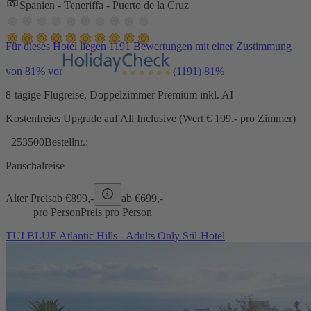
Spanien - Teneriffa - Puerto de la Cruz
Für dieses Hotel liegen 1191 Bewertungen mit einer Zustimmung
von 81% vor
(1191)
81%
8-tägige Flugreise, Doppelzimmer Premium inkl. AI
Kostenfreies Upgrade auf All Inclusive (Wert € 199.- pro Zimmer)
253500
Bestellnr.:
Pauschalreise
Alter Preis
ab €
899,-
ab €
699,-
pro Person
Preis pro Person
TUI BLUE Atlantic Hills - Adults Only Stil-Hotel