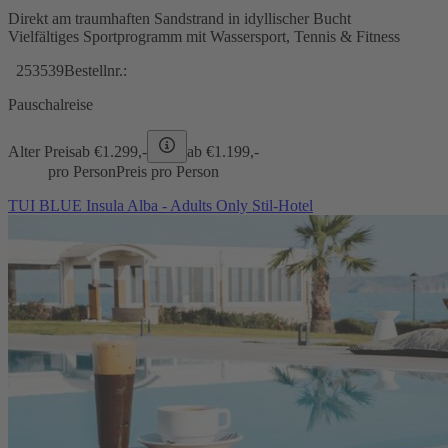
Direkt am traumhaften Sandstrand in idyllischer Bucht
Vielfältiges Sportprogramm mit Wassersport, Tennis & Fitness
253539
Bestellnr.:
Pauschalreise
Alter Preis
ab €
1.299,-
ab €
1.199,-
pro Person
Preis pro Person
TUI BLUE Insula Alba - Adults Only Stil-Hotel