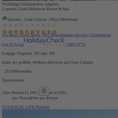
Vielfältiges kulinarisches Angebot
Lopesan Costa Meloneras Resort & Spa
Spanien - Gran Canaria - Playa Meloneras
Für dieses Hotel liegen 7805 Bewertungen mit einer Zustimmung
von 87% vor
(7805)
87%
8-tägige Flugreise, DZ inkl. HP
Einer der größten Wellness-Bereiche auf Gran Canaria
253100
Bestellnr.:
Pauschalreise
Alter Preis
ab €
1.699,-
ab €
1.005,-
pro Person
Preis pro Person
TUI MAGIC LIFE Plimmiri