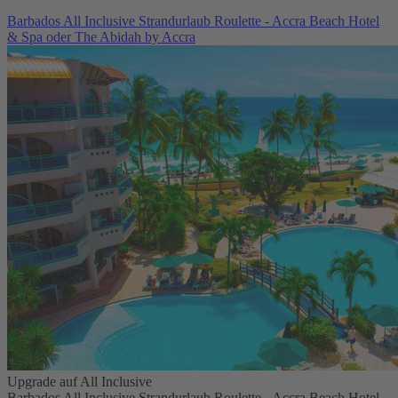
Barbados All Inclusive Strandurlaub Roulette - Accra Beach Hotel
& Spa oder The Abidah by Accra
Upgrade auf All Inclusive
Barbados All Inclusive Strandurlaub Roulette - Accra Beach Hotel