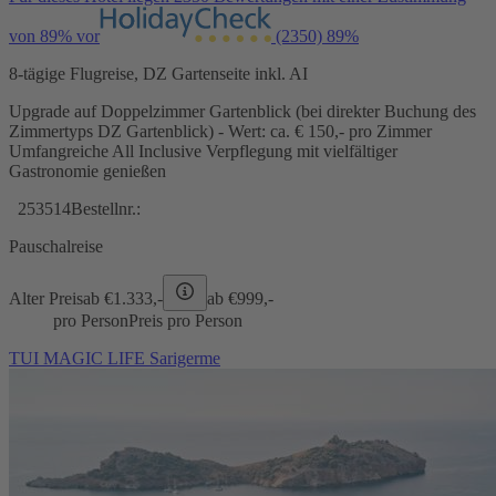
von 89% vor
(2350)
89%
8-tägige Flugreise, DZ Gartenseite inkl. AI
Upgrade auf Doppelzimmer Gartenblick (bei direkter Buchung des
Zimmertyps DZ Gartenblick) - Wert: ca. € 150,- pro Zimmer
Umfangreiche All Inclusive Verpflegung mit vielfältiger
Gastronomie genießen
253514
Bestellnr.:
Pauschalreise
Alter Preis
ab €
1.333,-
ab €
999,-
pro Person
Preis pro Person
TUI MAGIC LIFE Sarigerme