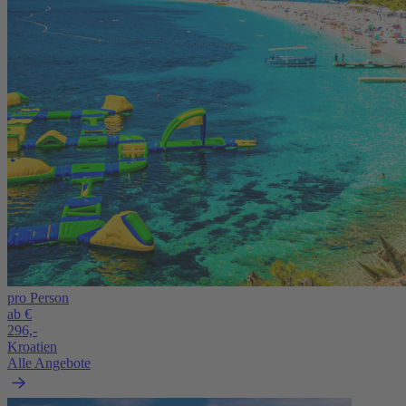
pro Person
ab €
296,-
Kroatien
Alle Angebote