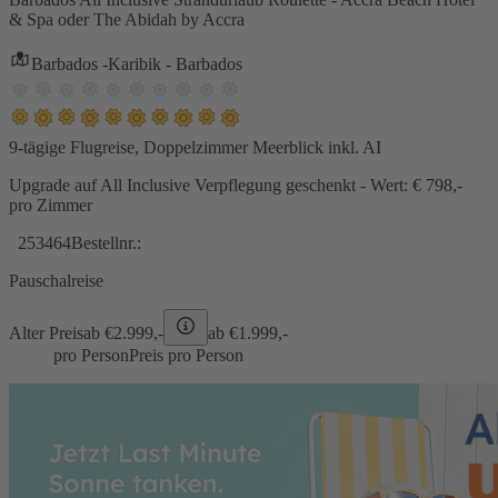
& Spa oder The Abidah by Accra
Barbados -Karibik - Barbados
9-tägige Flugreise, Doppelzimmer Meerblick inkl. AI
Upgrade auf All Inclusive Verpflegung geschenkt - Wert: € 798,-
pro Zimmer
253464
Bestellnr.:
Pauschalreise
Alter Preis
ab €
2.999,-
ab €
1.999,-
pro Person
Preis pro Person