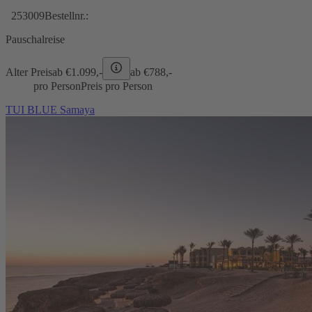
253009
Bestellnr.:
Pauschalreise
Alter Preis
ab €
1.099,-
ab €
788,-
pro Person
Preis pro Person
TUI BLUE Samaya