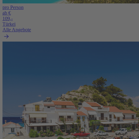
pro Person
ab €
109,-
Türkei
Alle Angebote