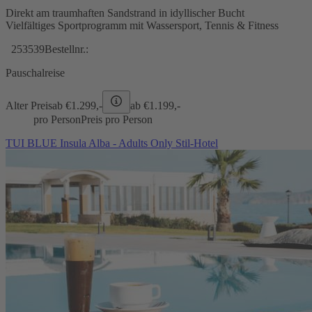
Direkt am traumhaften Sandstrand in idyllischer Bucht
Vielfältiges Sportprogramm mit Wassersport, Tennis & Fitness
253539
Bestellnr.:
Pauschalreise
Alter Preis
ab €
1.299,-
ab €
1.199,-
pro Person
Preis pro Person
TUI BLUE Insula Alba - Adults Only Stil-Hotel