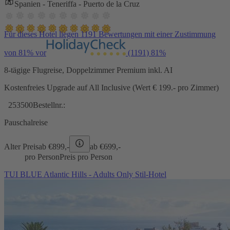
Spanien - Teneriffa - Puerto de la Cruz
Für dieses Hotel liegen 1191 Bewertungen mit einer Zustimmung
von 81% vor
(1191)
81%
8-tägige Flugreise, Doppelzimmer Premium inkl. AI
Kostenfreies Upgrade auf All Inclusive (Wert € 199.- pro Zimmer)
253500
Bestellnr.:
Pauschalreise
Alter Preis
ab €
899,-
ab €
699,-
pro Person
Preis pro Person
TUI BLUE Atlantic Hills - Adults Only Stil-Hotel