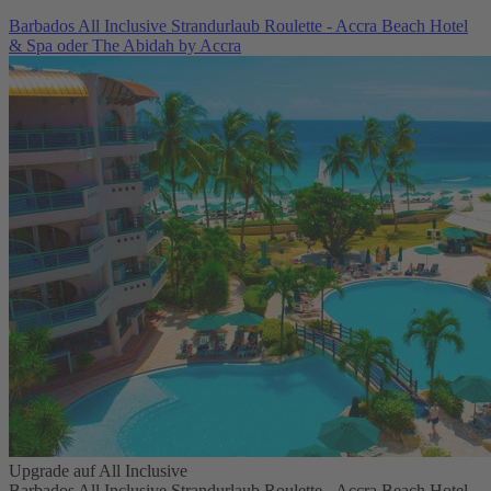
Barbados All Inclusive Strandurlaub Roulette - Accra Beach Hotel
& Spa oder The Abidah by Accra
Upgrade auf All Inclusive
Barbados All Inclusive Strandurlaub Roulette - Accra Beach Hotel