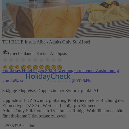
TUI BLUE Insula Alba - Adults Only Stil-Hotel
Griechenland - Kreta - Analipsis
Für dieses Hotel liegen 800 Bewertungen mit einer Zustimmung
von 84% vor
(800)
84%
8-tägige Flugreise, Doppelzimmer Swim-Up inkl. AI
Upgrade auf DZ Swim Up Sharing Pool (bei direkter Buchung des
Zimmertyps DZX2) - Wert: ca. € 550,- pro Zimmer
Adults Only Stil-Hotel ab 16 Jahren – Ruhige Wohlfühlatmosphäre
für erholsame Urlaubstage zu zweit
253537
Bestellnr.: