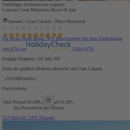
Vielfältiges kulinarisches Angebot
Lopesan Costa Meloneras Resort & Spa
Spanien - Gran Canaria - Playa Meloneras
Für dieses Hotel liegen 7816 Bewertungen mit einer Zustimmung
von 87% vor
(7816)
87%
8-tägige Flugreise, DZ inkl. HP
Einer der größten Wellness-Bereiche auf Gran Canaria
253100
Bestellnr.:
Pauschalreise
Alter Preis
ab €
1.699,-
ab €
1.005,-
pro Person
Preis pro Person
TUI MAGIC LIFE Plimmiri