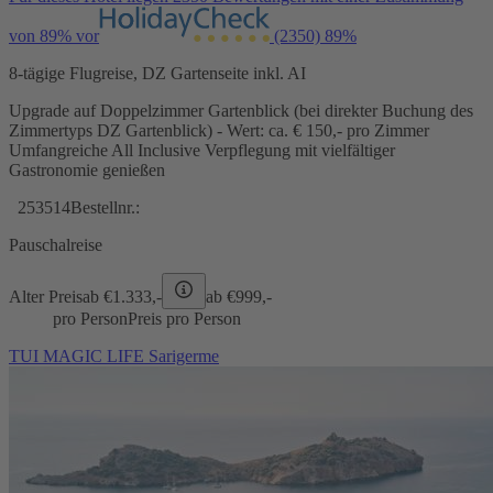
von 89% vor
(2350)
89%
8-tägige Flugreise, DZ Gartenseite inkl. AI
Upgrade auf Doppelzimmer Gartenblick (bei direkter Buchung des
Zimmertyps DZ Gartenblick) - Wert: ca. € 150,- pro Zimmer
Umfangreiche All Inclusive Verpflegung mit vielfältiger
Gastronomie genießen
253514
Bestellnr.:
Pauschalreise
Alter Preis
ab €
1.333,-
ab €
999,-
pro Person
Preis pro Person
TUI MAGIC LIFE Sarigerme