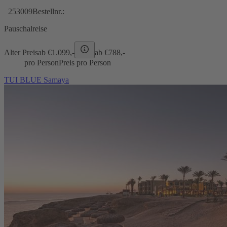
253009
Bestellnr.:
Pauschalreise
Alter Preis
ab €
1.099,-
ab €
788,-
pro Person
Preis pro Person
TUI BLUE Samaya