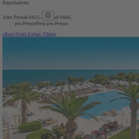
Pauschalreise
Alter Preis
ab €
833,-
ab €
666,-
pro Person
Preis pro Person
allsun Hotel Zorbas Village