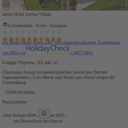
allsun Hotel Zorbas Village
Griechenland - Kreta - Anissaras
Für dieses Hotel liegen 2407 Bewertungen mit einer Zustimmung
von 96% vor
(2407)
96%
8-tägige Flugreise, DZ inkl. AI
Charmante Anlage im landestypischen, kretischen Dorfstil
Tagesanimation, Live-Musik und Shows am Abend sorgen für
Unterhaltung
253001
Bestellnr.:
Pauschalreise
Alter Preis
ab €
899,-
ab €
697,-
pro Person
Preis pro Person