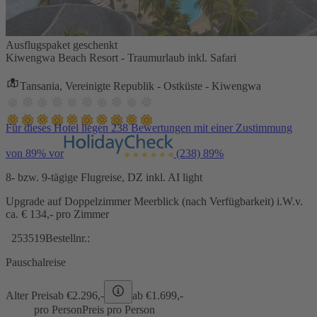
Ausflugspaket geschenkt
Kiwengwa Beach Resort - Traumurlaub inkl. Safari
Tansania, Vereinigte Republik - Ostküste - Kiwengwa
Für dieses Hotel liegen 238 Bewertungen mit einer Zustimmung
von 89% vor
(238)
89%
8- bzw. 9-tägige Flugreise, DZ inkl. AI light
Upgrade auf Doppelzimmer Meerblick (nach Verfügbarkeit) i.W.v.
ca. € 134,- pro Zimmer
253519
Bestellnr.:
Pauschalreise
Alter Preis
ab €
2.296,-
ab €
1.699,-
pro Person
Preis pro Person