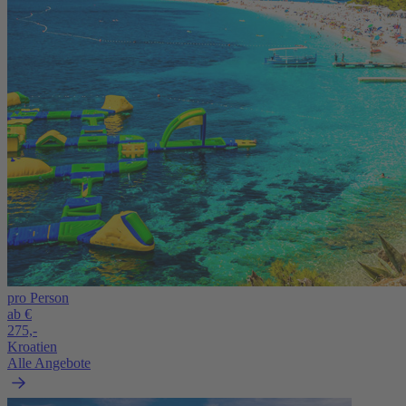
pro Person
ab €
275,-
Kroatien
Alle Angebote