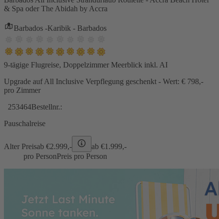
& Spa oder The Abidah by Accra
Barbados -Karibik - Barbados
9-tägige Flugreise, Doppelzimmer Meerblick inkl. AI
Upgrade auf All Inclusive Verpflegung geschenkt - Wert: € 798,-
pro Zimmer
253464
Bestellnr.:
Pauschalreise
Alter Preis
ab €
2.999,-
ab €
1.999,-
pro Person
Preis pro Person