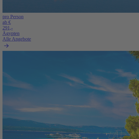
pro Person
ab €
291,-
Ägypten
Alle Angebote