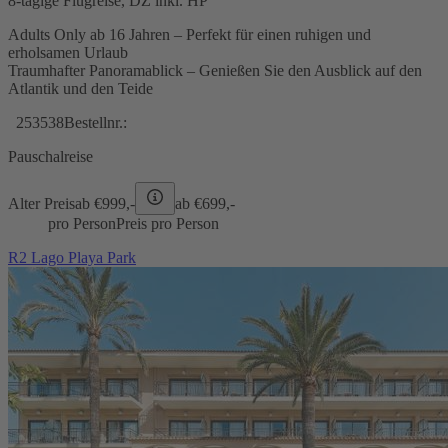
8-tägige Flugreise, DZ inkl. HP
Adults Only ab 16 Jahren – Perfekt für einen ruhigen und
erholsamen Urlaub
Traumhafter Panoramablick – Genießen Sie den Ausblick auf den
Atlantik und den Teide
253538
Bestellnr.:
Pauschalreise
Alter Preis
ab €
999,-
ab €
699,-
pro Person
Preis pro Person
R2 Lago Playa Park