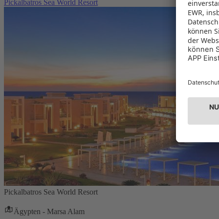
Pickalbatros Sea World Resort
Pickalbatros Sea World Resort
Ägypten - Marsa Alam