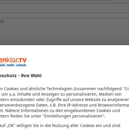
en.
el in einem Paket kombiniert werden – das spart Zeit und Geld. Nutzen 
en!