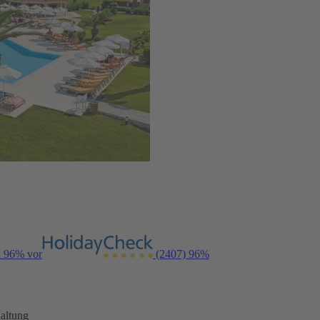
n 96% vor
(2407)
96%
altung