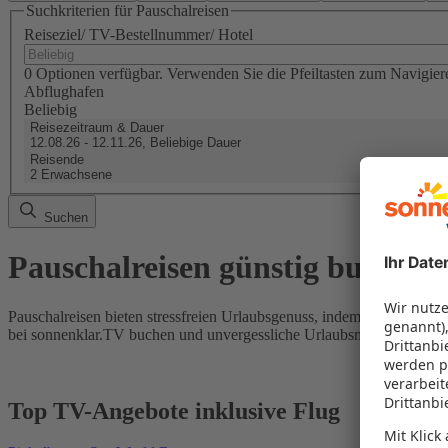
Suchkriterien für Pauschalreisen
Reiseziel/ TV-Bestellnummer/ Hotel
0 Optionen verfügbar. Verwenden Sie die Pfeiltasten zum Navigier
Abflughafen
Beliebig
Reisezeitraum & Dauer
12.08.26 - 12.11.26, Beliebige Dauer
Reisende
2 Erwachsene
Suchen
Pauschalreisen günstig buchen
Pauschalreisen bieten stressfreien Urlaubsgenuss, indem Flug und Hot
bei sonnenklar.TV buchen und unvergessliche Urlaubsmomente erleb
Top TV-Angebote inklusive Flug