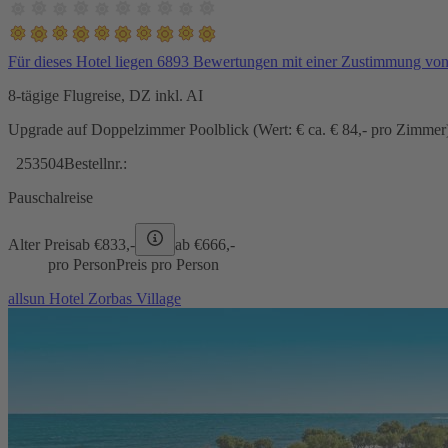
Für dieses Hotel liegen 6893 Bewertungen mit einer Zustimmung vo
8-tägige Flugreise, DZ inkl. AI
Upgrade auf Doppelzimmer Poolblick (Wert: € ca. € 84,- pro Zimmer) 
253504
Bestellnr.:
Pauschalreise
Alter Preis
ab €
833,-
ab €
666,-
pro Person
Preis pro Person
allsun Hotel Zorbas Village