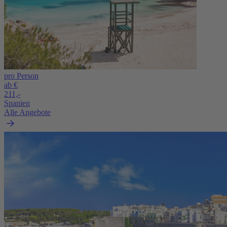
pro Person
ab €
211,-
Spanien
Alle Angebote