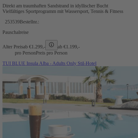
Direkt am traumhaften Sandstrand in idyllischer Bucht
Vielfältiges Sportprogramm mit Wassersport, Tennis & Fitness
253539
Bestellnr.:
Pauschalreise
Alter Preis
ab €
1.299,-
ab €
1.199,-
pro Person
Preis pro Person
TUI BLUE Insula Alba - Adults Only Stil-Hotel