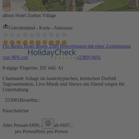
allsun Hotel Zorbas Village
Griechenland - Kreta - Anissaras
Für dieses Hotel liegen 2389 Bewertungen mit einer Zustimmung
von 96% vor
(2389)
96%
8-tägige Flugreise, DZ inkl. AI
Charmante Anlage im landestypischen, kretischen Dorfstil
Tagesanimation, Live-Musik und Shows am Abend sorgen für
Unterhaltung
253001
Bestellnr.:
Pauschalreise
Alter Preis
ab €
899,-
ab €
697,-
pro Person
Preis pro Person