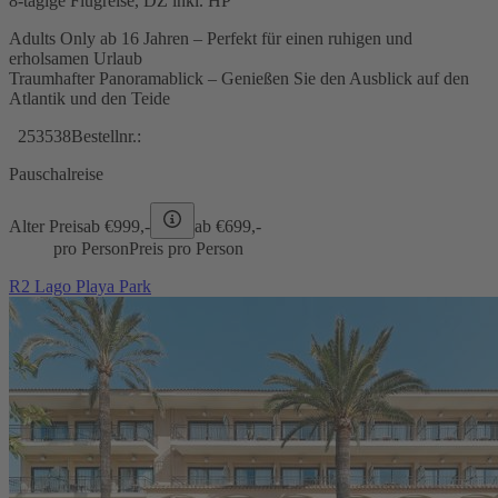
8-tägige Flugreise, DZ inkl. HP
Adults Only ab 16 Jahren – Perfekt für einen ruhigen und
erholsamen Urlaub
Traumhafter Panoramablick – Genießen Sie den Ausblick auf den
Atlantik und den Teide
253538
Bestellnr.:
Pauschalreise
Alter Preis
ab €
999,-
ab €
699,-
pro Person
Preis pro Person
R2 Lago Playa Park