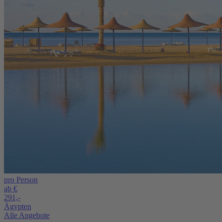
pro Person
ab €
291,-
Ägypten
Alle Angebote