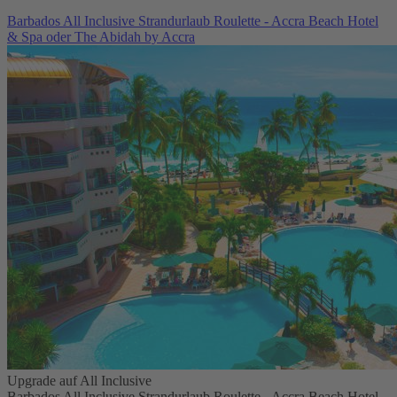
Barbados All Inclusive Strandurlaub Roulette - Accra Beach Hotel
& Spa oder The Abidah by Accra
Upgrade auf All Inclusive
Barbados All Inclusive Strandurlaub Roulette - Accra Beach Hotel