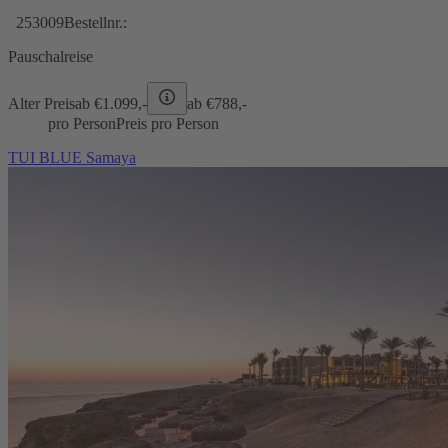
253009
Bestellnr.:
Pauschalreise
Alter Preis
ab €
1.099,-
ab €
788,-
pro Person
Preis pro Person
TUI BLUE Samaya