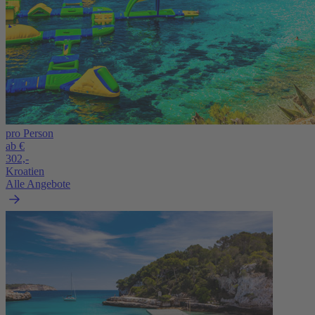
pro Person
ab €
302,-
Kroatien
Alle Angebote