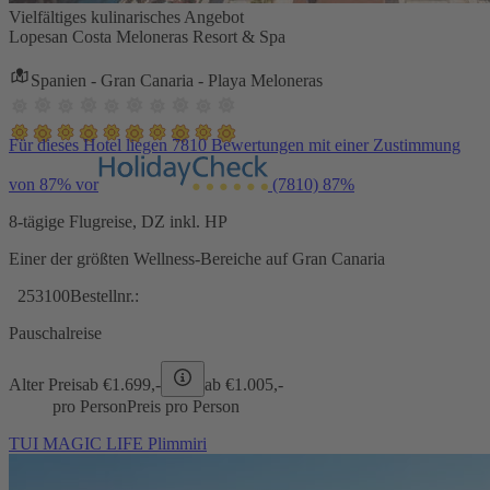
Vielfältiges kulinarisches Angebot
Lopesan Costa Meloneras Resort & Spa
Spanien - Gran Canaria - Playa Meloneras
Für dieses Hotel liegen 7810 Bewertungen mit einer Zustimmung
von 87% vor
(7810)
87%
8-tägige Flugreise, DZ inkl. HP
Einer der größten Wellness-Bereiche auf Gran Canaria
253100
Bestellnr.:
Pauschalreise
Alter Preis
ab €
1.699,-
ab €
1.005,-
pro Person
Preis pro Person
TUI MAGIC LIFE Plimmiri