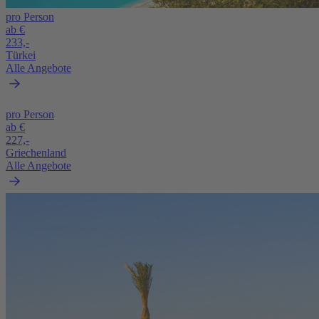
pro Person
ab €
233,-
Türkei
Alle Angebote
pro Person
ab €
227,-
Griechenland
Alle Angebote