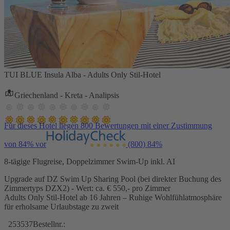
TUI BLUE Insula Alba - Adults Only Stil-Hotel
Griechenland - Kreta - Analipsis
Für dieses Hotel liegen 800 Bewertungen mit einer Zustimmung
von 84% vor
(800)
84%
8-tägige Flugreise, Doppelzimmer Swim-Up inkl. AI
Upgrade auf DZ Swim Up Sharing Pool (bei direkter Buchung des
Zimmertyps DZX2) - Wert: ca. € 550,- pro Zimmer
Adults Only Stil-Hotel ab 16 Jahren – Ruhige Wohlfühlatmosphäre
für erholsame Urlaubstage zu zweit
253537
Bestellnr.: