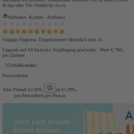
& Spa oder The Abidah by Accra
Barbados -Karibik - Barbados
9-tägige Flugreise, Doppelzimmer Meerblick inkl. AI
Upgrade auf All Inclusive Verpflegung geschenkt - Wert: € 798,-
pro Zimmer
253464
Bestellnr.:
Pauschalreise
Alter Preis
ab €
2.999,-
ab €
1.999,-
pro Person
Preis pro Person