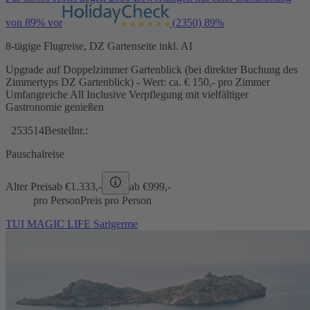
von 89% vor
(2350)
89%
8-tägige Flugreise, DZ Gartenseite inkl. AI
Upgrade auf Doppelzimmer Gartenblick (bei direkter Buchung des
Zimmertyps DZ Gartenblick) - Wert: ca. € 150,- pro Zimmer
Umfangreiche All Inclusive Verpflegung mit vielfältiger
Gastronomie genießen
253514
Bestellnr.:
Pauschalreise
Alter Preis
ab €
1.333,-
ab €
999,-
pro Person
Preis pro Person
TUI MAGIC LIFE Sarigerme