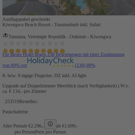
Ausflugspaket geschenkt
Kiwengwa Beach Resort - Traumurlaub inkl. Safari
Tansania, Vereinigte Republik - Ostküste - Kiwengwa
Für dieses Hotel liegen 238 Bewertungen mit einer Zustimmung
von 89% vor
(238)
89%
8- bzw. 9-tägige Flugreise, DZ inkl. AI light
Upgrade auf Doppelzimmer Meerblick (nach Verfügbarkeit) i.W.v.
ca. € 134,- pro Zimmer
253519
Bestellnr.:
Pauschalreise
Alter Preis
ab €
2.296,-
ab €
1.699,-
pro Person
Preis pro Person