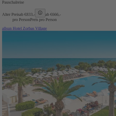
Pauschalreise
Alter Preis
ab €
833,-
ab €
666,-
pro Person
Preis pro Person
allsun Hotel Zorbas Village