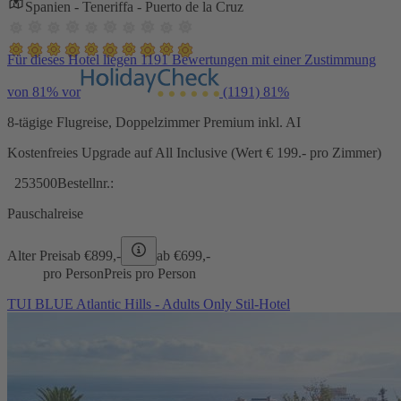
Spanien - Teneriffa - Puerto de la Cruz
Für dieses Hotel liegen 1191 Bewertungen mit einer Zustimmung
von 81% vor
(1191)
81%
8-tägige Flugreise, Doppelzimmer Premium inkl. AI
Kostenfreies Upgrade auf All Inclusive (Wert € 199.- pro Zimmer)
253500
Bestellnr.:
Pauschalreise
Alter Preis
ab €
899,-
ab €
699,-
pro Person
Preis pro Person
TUI BLUE Atlantic Hills - Adults Only Stil-Hotel