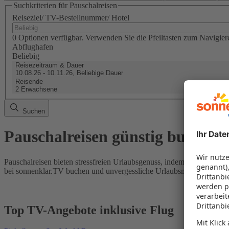
Suchkriterien für Pauschalreisen
Reiseziel/ TV-Bestellnummer/ Hotel
0 Optionen verfügbar. Verwenden Sie die Pfeiltasten zum Navigier
Abflughafen
Beliebig
Reisezeitraum & Dauer
10.08.26 - 10.11.26, Beliebige Dauer
Reisende
2 Erwachsene
Suchen
Pauschalreisen günstig buchen
Pauschalreisen bieten stressfreien Urlaubsgenuss, indem Flug und Hot
bei sonnenklar.TV buchen und unvergessliche Urlaubsmomente erleb
Top TV-Angebote inklusive Flug