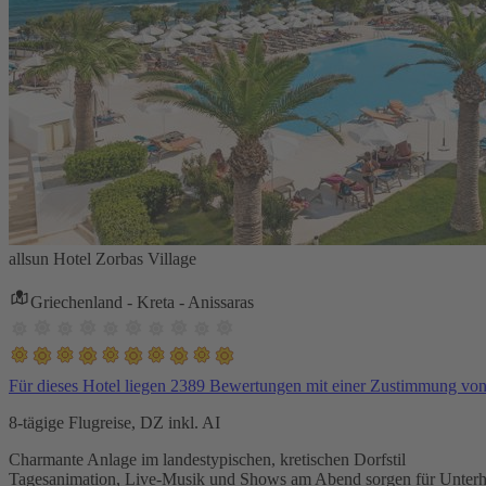
allsun Hotel Zorbas Village
Griechenland - Kreta - Anissaras
Für dieses Hotel liegen 2389 Bewertungen mit einer Zustimmung vo
8-tägige Flugreise, DZ inkl. AI
Charmante Anlage im landestypischen, kretischen Dorfstil
Tagesanimation, Live-Musik und Shows am Abend sorgen für Unterh