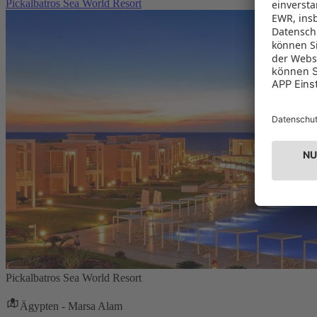
Pickalbatros Sea World Resort
Pickalbatros Sea World Resort
Ägypten - Marsa Alam