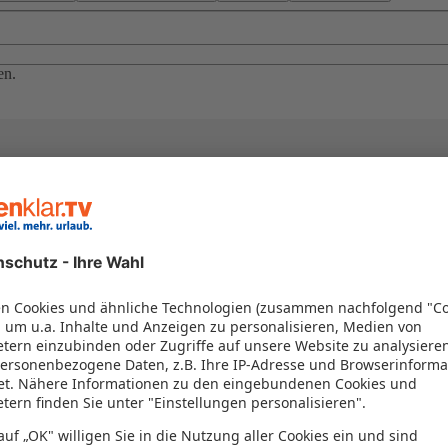
en.
el in einem Paket kombiniert werden – das spart Zeit und Geld. Nutzen 
en!