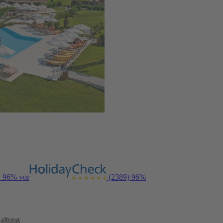
n 96% vor
(2389)
96%
altung