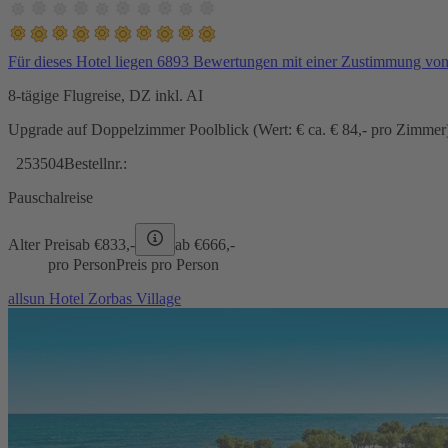
Für dieses Hotel liegen 6893 Bewertungen mit einer Zustimmung vo
8-tägige Flugreise, DZ inkl. AI
Upgrade auf Doppelzimmer Poolblick (Wert: € ca. € 84,- pro Zimmer) 
253504
Bestellnr.:
Pauschalreise
Alter Preis
ab €
833,-
ab €
666,-
pro Person
Preis pro Person
allsun Hotel Zorbas Village