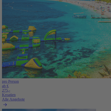
pro Person
ab €
275,-
Kroatien
Alle Angebote