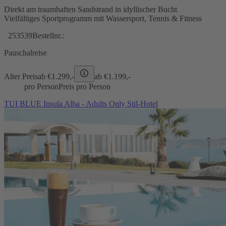
Direkt am traumhaften Sandstrand in idyllischer Bucht
Vielfältiges Sportprogramm mit Wassersport, Tennis & Fitness
253539
Bestellnr.:
Pauschalreise
Alter Preis
ab €
1.299,-
ab €
1.199,-
pro Person
Preis pro Person
TUI BLUE Insula Alba - Adults Only Stil-Hotel