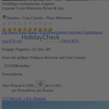
Vielfältiges kulinarisches Angebot
Lopesan Costa Meloneras Resort & Spa
Spanien - Gran Canaria - Playa Meloneras
Für dieses Hotel liegen 7816 Bewertungen mit einer Zustimmung
von 87% vor
(7816)
87%
8-tägige Flugreise, DZ inkl. HP
Einer der größten Wellness-Bereiche auf Gran Canaria
253100
Bestellnr.:
Pauschalreise
Alter Preis
ab €
1.699,-
ab €
1.005,-
pro Person
Preis pro Person
TUI MAGIC LIFE Plimmiri