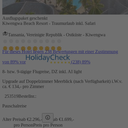
Ausflugspaket geschenkt
Kiwengwa Beach Resort - Traumurlaub inkl. Safari
Tansania, Vereinigte Republik - Ostküste - Kiwengwa
Für dieses Hotel liegen 238 Bewertungen mit einer Zustimmung
von 89% vor
(238)
89%
8- bzw. 9-tägige Flugreise, DZ inkl. AI light
Upgrade auf Doppelzimmer Meerblick (nach Verfügbarkeit) i.W.v.
ca. € 134,- pro Zimmer
253519
Bestellnr.:
Pauschalreise
Alter Preis
ab €
2.296,-
ab €
1.699,-
pro Person
Preis pro Person