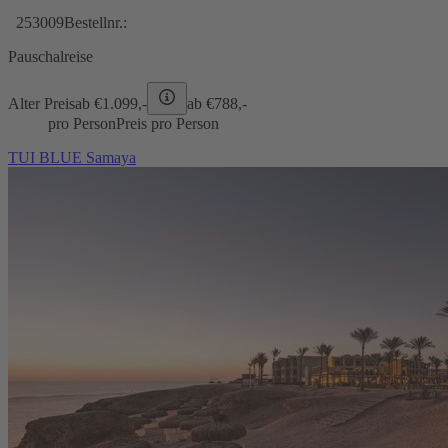
253009
Bestellnr.:
Pauschalreise
Alter Preis
ab €
1.099,-
ab €
788,-
pro Person
Preis pro Person
TUI BLUE Samaya