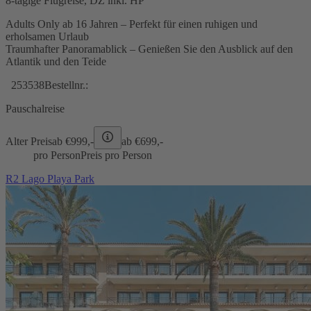
8-tägige Flugreise, DZ inkl. HP
Adults Only ab 16 Jahren – Perfekt für einen ruhigen und
erholsamen Urlaub
Traumhafter Panoramablick – Genießen Sie den Ausblick auf den
Atlantik und den Teide
253538
Bestellnr.:
Pauschalreise
Alter Preis
ab €
999,-
ab €
699,-
pro Person
Preis pro Person
R2 Lago Playa Park