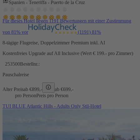
Spanien - Teneriffa - Puerto de la Cruz
Für dieses Hotel liegen 1191 Bewertungen mit einer Zustimmung
von 81% vor
(1191)
81%
8-tägige Flugreise, Doppelzimmer Premium inkl. AI
Kostenfreies Upgrade auf All Inclusive (Wert € 199.- pro Zimmer)
253500
Bestellnr.:
Pauschalreise
Alter Preis
ab €
899,-
ab €
699,-
pro Person
Preis pro Person
TUI BLUE Atlantic Hills - Adults Only Stil-Hotel