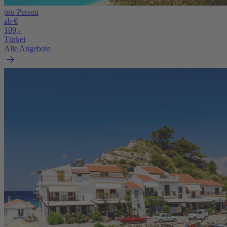
pro Person
ab €
109,-
Türkei
Alle Angebote