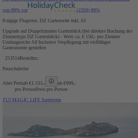
von 89% vor
(2350)
89%
8-tägige Flugreise, DZ Gartenseite inkl. AI
Upgrade auf Doppelzimmer Gartenblick (bei direkter Buchung des
Zimmertyps DZ Gartenblick) - Wert: ca. € 150,- pro Zimmer
Umfangreiche All Inclusive Verpflegung mit vielfältiger
Gastronomie genießen
253514
Bestellnr.:
Pauschalreise
Alter Preis
ab €
1.333,-
ab €
999,-
pro Person
Preis pro Person
TUI MAGIC LIFE Sarigerme