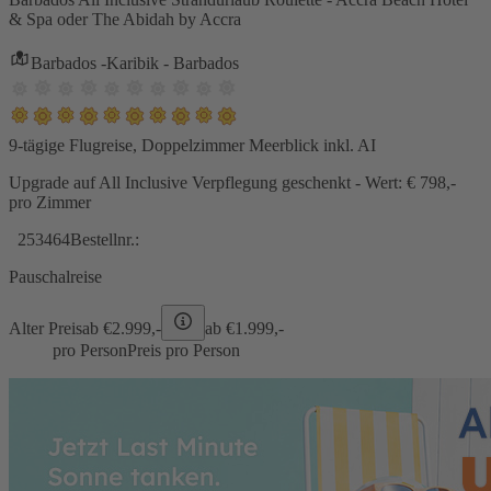
& Spa oder The Abidah by Accra
Barbados -Karibik - Barbados
9-tägige Flugreise, Doppelzimmer Meerblick inkl. AI
Upgrade auf All Inclusive Verpflegung geschenkt - Wert: € 798,-
pro Zimmer
253464
Bestellnr.:
Pauschalreise
Alter Preis
ab €
2.999,-
ab €
1.999,-
pro Person
Preis pro Person