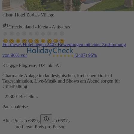
allsun Hotel Zorbas Village
Griechenland - Kreta - Anissaras
Für dieses Hotel liegen 2407 Bewertungen mit einer Zustimmung
von 96% vor
(2407)
96%
8-tägige Flugreise, DZ inkl. AI
Charmante Anlage im landestypischen, kretischen Dorfstil
Tagesanimation, Live-Musik und Shows am Abend sorgen für
Unterhaltung
253001
Bestellnr.:
Pauschalreise
Alter Preis
ab €
899,-
ab €
697,-
pro Person
Preis pro Person