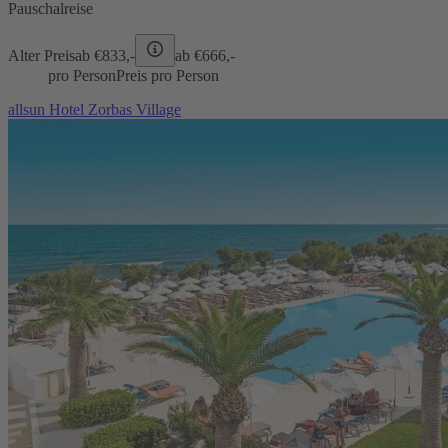
Pauschalreise
Alter Preis
ab €
833,-
ab €
666,-
pro Person
Preis pro Person
allsun Hotel Zorbas Village