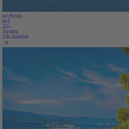
pro Person
ab €
291,-
Ägypten
Alle Angebote