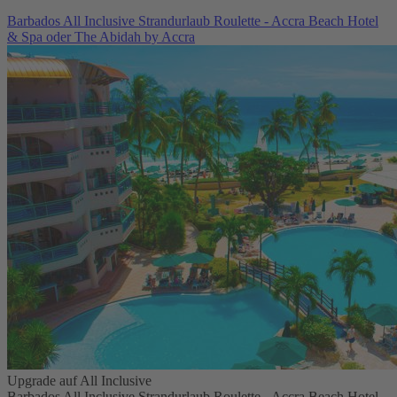
Barbados All Inclusive Strandurlaub Roulette - Accra Beach Hotel
& Spa oder The Abidah by Accra
Upgrade auf All Inclusive
Barbados All Inclusive Strandurlaub Roulette - Accra Beach Hotel