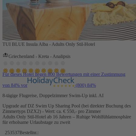
TUI BLUE Insula Alba - Adults Only Stil-Hotel
Griechenland - Kreta - Analipsis
Für dieses Hotel liegen 800 Bewertungen mit einer Zustimmung
von 84% vor
(800)
84%
8-tägige Flugreise, Doppelzimmer Swim-Up inkl. AI
Upgrade auf DZ Swim Up Sharing Pool (bei direkter Buchung des
Zimmertyps DZX2) - Wert: ca. € 550,- pro Zimmer
Adults Only Stil-Hotel ab 16 Jahren – Ruhige Wohlfühlatmosphäre
für erholsame Urlaubstage zu zweit
253537
Bestellnr.: