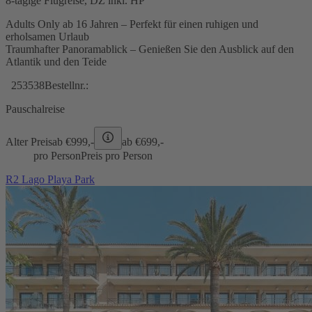
8-tägige Flugreise, DZ inkl. HP
Adults Only ab 16 Jahren – Perfekt für einen ruhigen und
erholsamen Urlaub
Traumhafter Panoramablick – Genießen Sie den Ausblick auf den
Atlantik und den Teide
253538
Bestellnr.:
Pauschalreise
Alter Preis
ab €
999,-
ab €
699,-
pro Person
Preis pro Person
R2 Lago Playa Park