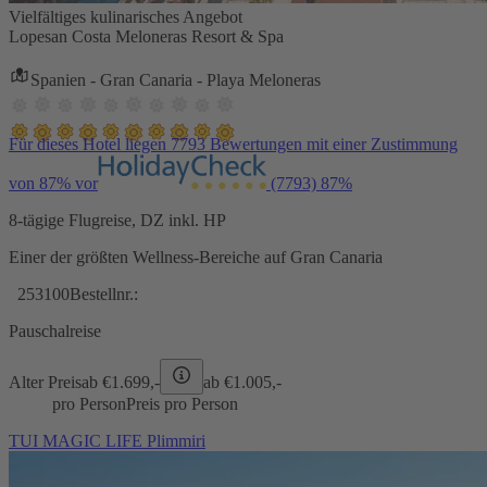
Vielfältiges kulinarisches Angebot
Lopesan Costa Meloneras Resort & Spa
Spanien - Gran Canaria - Playa Meloneras
Für dieses Hotel liegen 7793 Bewertungen mit einer Zustimmung
von 87% vor
(7793)
87%
8-tägige Flugreise, DZ inkl. HP
Einer der größten Wellness-Bereiche auf Gran Canaria
253100
Bestellnr.:
Pauschalreise
Alter Preis
ab €
1.699,-
ab €
1.005,-
pro Person
Preis pro Person
TUI MAGIC LIFE Plimmiri