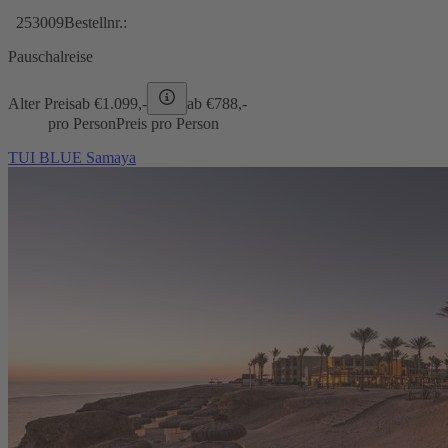
253009
Bestellnr.:
Pauschalreise
Alter Preis
ab €
1.099,-
ab €
788,-
pro Person
Preis pro Person
TUI BLUE Samaya