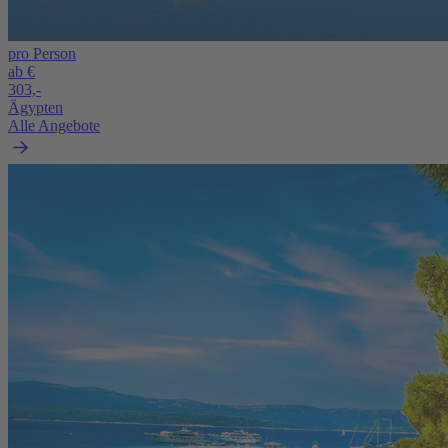
pro Person
ab €
303,-
Ägypten
Alle Angebote