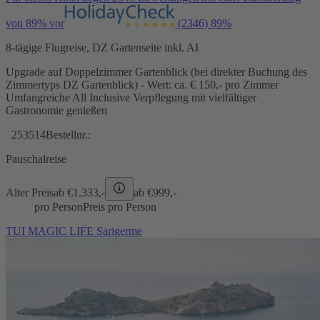
von 89% vor
(2346)
89%
8-tägige Flugreise, DZ Gartenseite inkl. AI
Upgrade auf Doppelzimmer Gartenblick (bei direkter Buchung des
Zimmertyps DZ Gartenblick) - Wert: ca. € 150,- pro Zimmer
Umfangreiche All Inclusive Verpflegung mit vielfältiger
Gastronomie genießen
253514
Bestellnr.:
Pauschalreise
Alter Preis
ab €
1.333,-
ab €
999,-
pro Person
Preis pro Person
TUI MAGIC LIFE Sarigerme