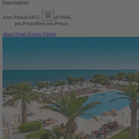
Pauschalreise
Alter Preis
ab €
833,-
ab €
666,-
pro Person
Preis pro Person
allsun Hotel Zorbas Village