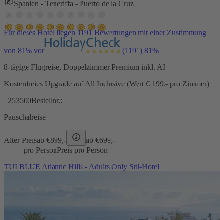
Spanien - Teneriffa - Puerto de la Cruz
Für dieses Hotel liegen 1191 Bewertungen mit einer Zustimmung
von 81% vor
(1191)
81%
8-tägige Flugreise, Doppelzimmer Premium inkl. AI
Kostenfreies Upgrade auf All Inclusive (Wert € 199.- pro Zimmer)
253500
Bestellnr.:
Pauschalreise
Alter Preis
ab €
899,-
ab €
699,-
pro Person
Preis pro Person
TUI BLUE Atlantic Hills - Adults Only Stil-Hotel