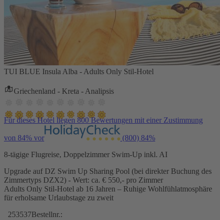
TUI BLUE Insula Alba - Adults Only Stil-Hotel
Griechenland - Kreta - Analipsis
Für dieses Hotel liegen 800 Bewertungen mit einer Zustimmung
von 84% vor
(800)
84%
8-tägige Flugreise, Doppelzimmer Swim-Up inkl. AI
Upgrade auf DZ Swim Up Sharing Pool (bei direkter Buchung des
Zimmertyps DZX2) - Wert: ca. € 550,- pro Zimmer
Adults Only Stil-Hotel ab 16 Jahren – Ruhige Wohlfühlatmosphäre
für erholsame Urlaubstage zu zweit
253537
Bestellnr.: