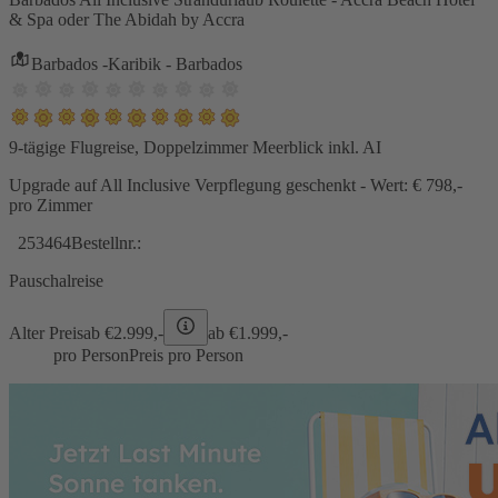
& Spa oder The Abidah by Accra
Barbados -Karibik - Barbados
9-tägige Flugreise, Doppelzimmer Meerblick inkl. AI
Upgrade auf All Inclusive Verpflegung geschenkt - Wert: € 798,-
pro Zimmer
253464
Bestellnr.:
Pauschalreise
Alter Preis
ab €
2.999,-
ab €
1.999,-
pro Person
Preis pro Person