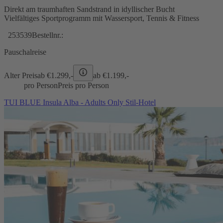
Direkt am traumhaften Sandstrand in idyllischer Bucht
Vielfältiges Sportprogramm mit Wassersport, Tennis & Fitness
253539
Bestellnr.:
Pauschalreise
Alter Preis
ab €
1.299,-
ab €
1.199,-
pro Person
Preis pro Person
TUI BLUE Insula Alba - Adults Only Stil-Hotel