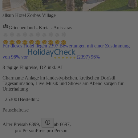
allsun Hotel Zorbas Village
Griechenland - Kreta - Anissaras
Für dieses Hotel liegen 2397 Bewertungen mit einer Zustimmung
von 96% vor
(2397)
96%
8-tägige Flugreise, DZ inkl. AI
Charmante Anlage im landestypischen, kretischen Dorfstil
Tagesanimation, Live-Musik und Shows am Abend sorgen für
Unterhaltung
253001
Bestellnr.:
Pauschalreise
Alter Preis
ab €
899,-
ab €
697,-
pro Person
Preis pro Person