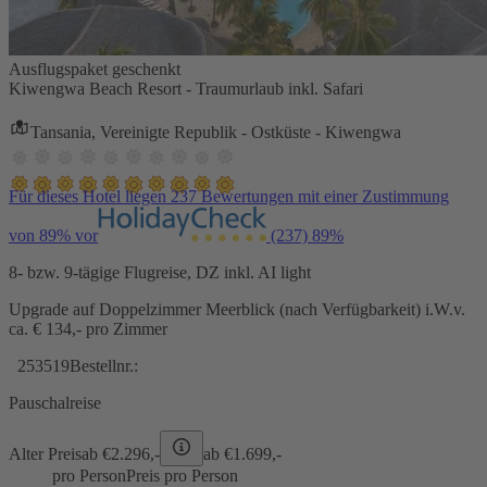
Ausflugspaket geschenkt
Kiwengwa Beach Resort - Traumurlaub inkl. Safari
Tansania, Vereinigte Republik - Ostküste - Kiwengwa
Für dieses Hotel liegen 237 Bewertungen mit einer Zustimmung
von 89% vor
(237)
89%
8- bzw. 9-tägige Flugreise, DZ inkl. AI light
Upgrade auf Doppelzimmer Meerblick (nach Verfügbarkeit) i.W.v.
ca. € 134,- pro Zimmer
253519
Bestellnr.:
Pauschalreise
Alter Preis
ab €
2.296,-
ab €
1.699,-
pro Person
Preis pro Person