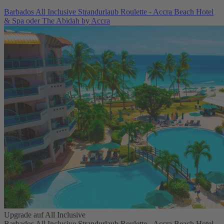
Barbados All Inclusive Strandurlaub Roulette - Accra Beach Hotel
& Spa oder The Abidah by Accra
Upgrade auf All Inclusive
Barbados All Inclusive Strandurlaub Roulette - Accra Beach Hotel