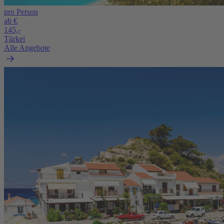
pro Person
ab €
145,-
Türkei
Alle Angebote