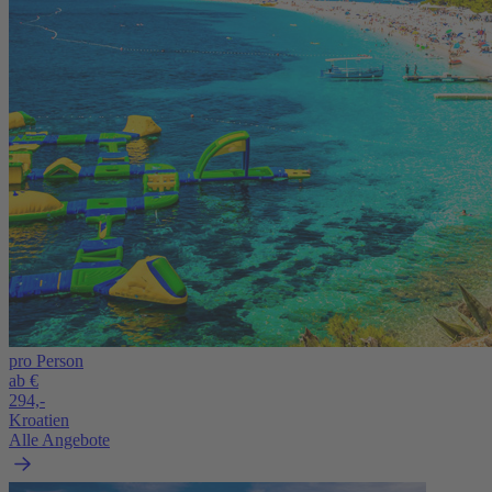
pro Person
ab €
294,-
Kroatien
Alle Angebote