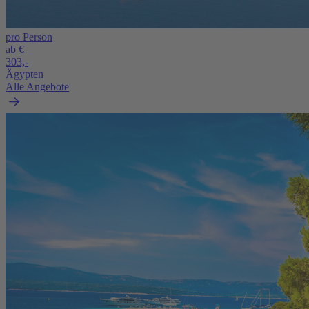
pro Person
ab €
303,-
Ägypten
Alle Angebote