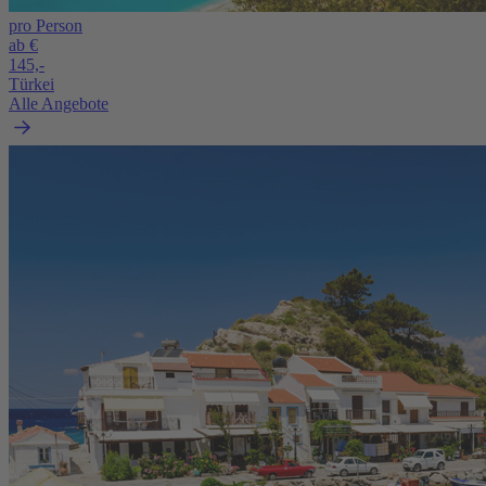
pro Person
ab €
145,-
Türkei
Alle Angebote