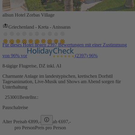
allsun Hotel Zorbas Village
Griechenland - Kreta - Anissaras
Für dieses Hotel liegen 2397 Bewertungen mit einer Zustimmung
von 96% vor
(2397)
96%
8-tägige Flugreise, DZ inkl. AI
Charmante Anlage im landestypischen, kretischen Dorfstil
Tagesanimation, Live-Musik und Shows am Abend sorgen für
Unterhaltung
253001
Bestellnr.:
Pauschalreise
Alter Preis
ab €
899,-
ab €
697,-
pro Person
Preis pro Person