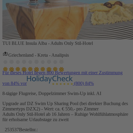
TUI BLUE Insula Alba - Adults Only Stil-Hotel
Griechenland - Kreta - Analipsis
Für dieses Hotel liegen 800 Bewertungen mit einer Zustimmung
von 84% vor
(800)
84%
8-tägige Flugreise, Doppelzimmer Swim-Up inkl. AI
Upgrade auf DZ Swim Up Sharing Pool (bei direkter Buchung des
Zimmertyps DZX2) - Wert: ca. € 550,- pro Zimmer
Adults Only Stil-Hotel ab 16 Jahren – Ruhige Wohlfühlatmosphäre
für erholsame Urlaubstage zu zweit
253537
Bestellnr.: