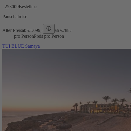
253009
Bestellnr.:
Pauschalreise
Alter Preis
ab €
1.099,-
ab €
788,-
pro Person
Preis pro Person
TUI BLUE Samaya