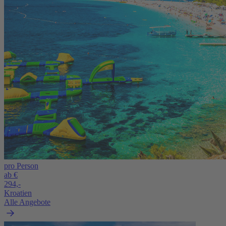
pro Person
ab €
294,-
Kroatien
Alle Angebote