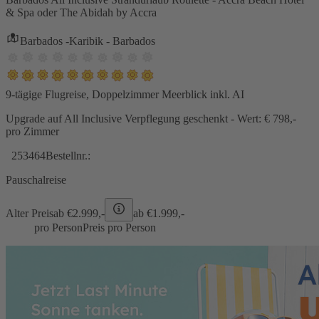
& Spa oder The Abidah by Accra
Barbados -Karibik - Barbados
9-tägige Flugreise, Doppelzimmer Meerblick inkl. AI
Upgrade auf All Inclusive Verpflegung geschenkt - Wert: € 798,-
pro Zimmer
253464
Bestellnr.:
Pauschalreise
Alter Preis
ab €
2.999,-
ab €
1.999,-
pro Person
Preis pro Person