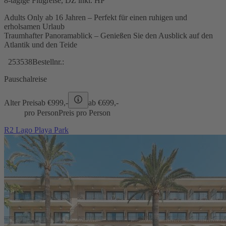
8-tägige Flugreise, DZ inkl. HP
Adults Only ab 16 Jahren – Perfekt für einen ruhigen und
erholsamen Urlaub
Traumhafter Panoramablick – Genießen Sie den Ausblick auf den
Atlantik und den Teide
253538
Bestellnr.:
Pauschalreise
Alter Preis
ab €
999,-
ab €
699,-
pro Person
Preis pro Person
R2 Lago Playa Park