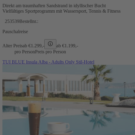
Direkt am traumhaften Sandstrand in idyllischer Bucht
Vielfältiges Sportprogramm mit Wassersport, Tennis & Fitness
253539
Bestellnr.:
Pauschalreise
Alter Preis
ab €
1.299,-
ab €
1.199,-
pro Person
Preis pro Person
TUI BLUE Insula Alba - Adults Only Stil-Hotel