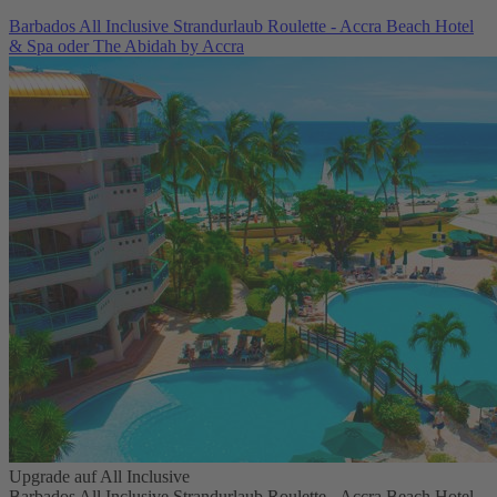
Barbados All Inclusive Strandurlaub Roulette - Accra Beach Hotel
& Spa oder The Abidah by Accra
Upgrade auf All Inclusive
Barbados All Inclusive Strandurlaub Roulette - Accra Beach Hotel