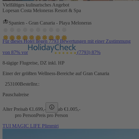
Vielfältiges kulinarisches Angebot
Lopesan Costa Meloneras Resort & Spa
Spanien - Gran Canaria - Playa Meloneras
Für dieses Hotel liegen 7793 Bewertungen mit einer Zustimmung
von 87% vor
(7793)
87%
8-tägige Flugreise, DZ inkl. HP
Einer der größten Wellness-Bereiche auf Gran Canaria
253100
Bestellnr.:
Pauschalreise
Alter Preis
ab €
1.699,-
ab €
1.005,-
pro Person
Preis pro Person
TUI MAGIC LIFE Plimmiri