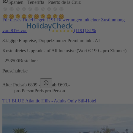
Spanien - Teneriffa - Puerto de la Cruz
Für dieses Hotel liegen 1191 Bewertungen mit einer Zustimmung
von 81% vor
(1191)
81%
8-tägige Flugreise, Doppelzimmer Premium inkl. AI
Kostenfreies Upgrade auf All Inclusive (Wert € 199.- pro Zimmer)
253500
Bestellnr.:
Pauschalreise
Alter Preis
ab €
899,-
ab €
699,-
pro Person
Preis pro Person
TUI BLUE Atlantic Hills - Adults Only Stil-Hotel