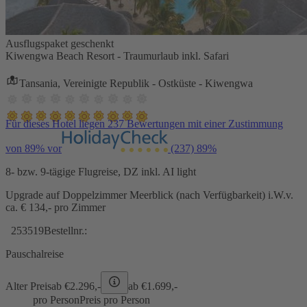
Ausflugspaket geschenkt
Kiwengwa Beach Resort - Traumurlaub inkl. Safari
Tansania, Vereinigte Republik - Ostküste - Kiwengwa
Für dieses Hotel liegen 237 Bewertungen mit einer Zustimmung
von 89% vor
(237)
89%
8- bzw. 9-tägige Flugreise, DZ inkl. AI light
Upgrade auf Doppelzimmer Meerblick (nach Verfügbarkeit) i.W.v.
ca. € 134,- pro Zimmer
253519
Bestellnr.:
Pauschalreise
Alter Preis
ab €
2.296,-
ab €
1.699,-
pro Person
Preis pro Person