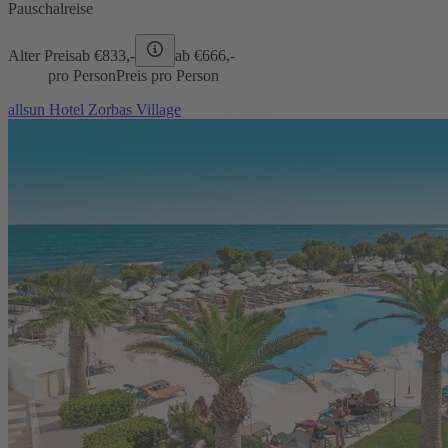
Pauschalreise
Alter Preis
ab €
833,-
ab €
666,-
pro Person
Preis pro Person
allsun Hotel Zorbas Village