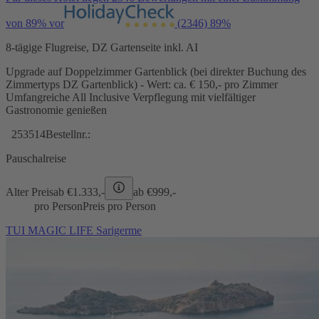
von 89% vor
(2346)
89%
8-tägige Flugreise, DZ Gartenseite inkl. AI
Upgrade auf Doppelzimmer Gartenblick (bei direkter Buchung des
Zimmertyps DZ Gartenblick) - Wert: ca. € 150,- pro Zimmer
Umfangreiche All Inclusive Verpflegung mit vielfältiger
Gastronomie genießen
253514
Bestellnr.:
Pauschalreise
Alter Preis
ab €
1.333,-
ab €
999,-
pro Person
Preis pro Person
TUI MAGIC LIFE Sarigerme