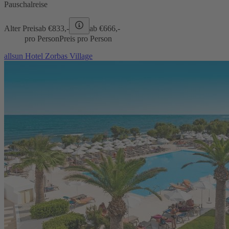
Pauschalreise
Alter Preis
ab €
833,-
ab €
666,-
pro Person
Preis pro Person
allsun Hotel Zorbas Village