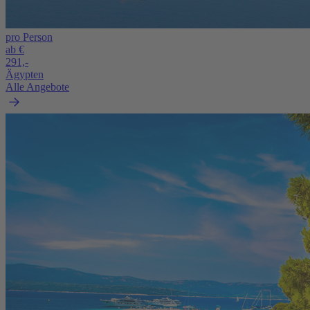
pro Person
ab €
291,-
Ägypten
Alle Angebote