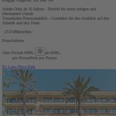
8-tägige Flugreise, DZ inkl. HP
Adults Only ab 16 Jahren – Perfekt für einen ruhigen und
erholsamen Urlaub
Traumhafter Panoramablick – Genießen Sie den Ausblick auf den
Atlantik und den Teide
253538
Bestellnr.:
Pauschalreise
Alter Preis
ab €
999,-
ab €
699,-
pro Person
Preis pro Person
R2 Lago Playa Park