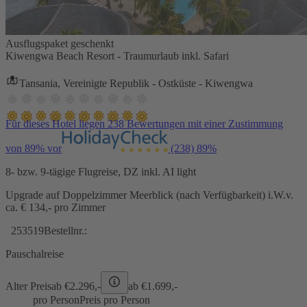
Ausflugspaket geschenkt
Kiwengwa Beach Resort - Traumurlaub inkl. Safari
Tansania, Vereinigte Republik - Ostküste - Kiwengwa
Für dieses Hotel liegen 238 Bewertungen mit einer Zustimmung
von 89% vor
(238)
89%
8- bzw. 9-tägige Flugreise, DZ inkl. AI light
Upgrade auf Doppelzimmer Meerblick (nach Verfügbarkeit) i.W.v.
ca. € 134,- pro Zimmer
253519
Bestellnr.:
Pauschalreise
Alter Preis
ab €
2.296,-
ab €
1.699,-
pro Person
Preis pro Person