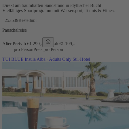
Direkt am traumhaften Sandstrand in idyllischer Bucht
Vielfältiges Sportprogramm mit Wassersport, Tennis & Fitness
253539
Bestellnr.:
Pauschalreise
Alter Preis
ab €
1.299,-
ab €
1.199,-
pro Person
Preis pro Person
TUI BLUE Insula Alba - Adults Only Stil-Hotel