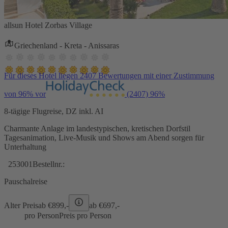
allsun Hotel Zorbas Village
Griechenland - Kreta - Anissaras
Für dieses Hotel liegen 2407 Bewertungen mit einer Zustimmung
von 96% vor
(2407)
96%
8-tägige Flugreise, DZ inkl. AI
Charmante Anlage im landestypischen, kretischen Dorfstil
Tagesanimation, Live-Musik und Shows am Abend sorgen für
Unterhaltung
253001
Bestellnr.:
Pauschalreise
Alter Preis
ab €
899,-
ab €
697,-
pro Person
Preis pro Person