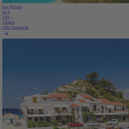
pro Person
ab €
109,-
Türkei
Alle Angebote