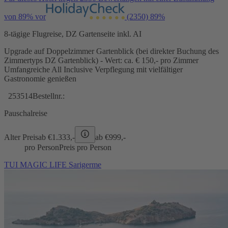
von 89% vor
(2350)
89%
8-tägige Flugreise, DZ Gartenseite inkl. AI
Upgrade auf Doppelzimmer Gartenblick (bei direkter Buchung des
Zimmertyps DZ Gartenblick) - Wert: ca. € 150,- pro Zimmer
Umfangreiche All Inclusive Verpflegung mit vielfältiger
Gastronomie genießen
253514
Bestellnr.:
Pauschalreise
Alter Preis
ab €
1.333,-
ab €
999,-
pro Person
Preis pro Person
TUI MAGIC LIFE Sarigerme