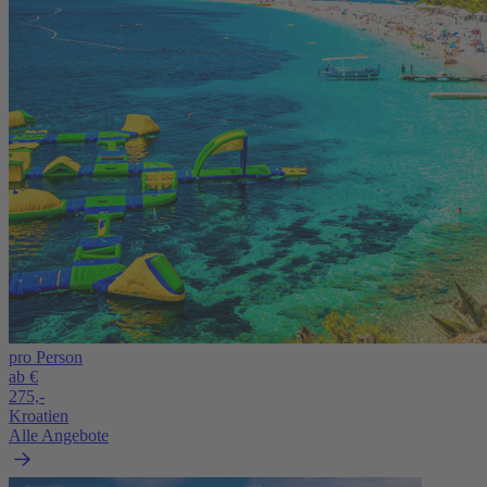
pro Person
ab €
275,-
Kroatien
Alle Angebote