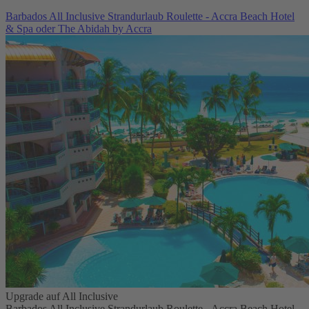
Barbados All Inclusive Strandurlaub Roulette - Accra Beach Hotel
& Spa oder The Abidah by Accra
Upgrade auf All Inclusive
Barbados All Inclusive Strandurlaub Roulette - Accra Beach Hotel