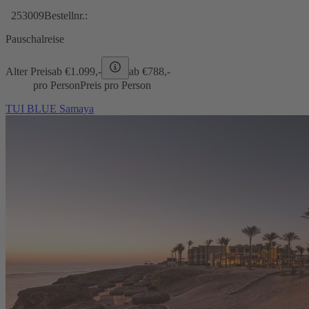
253009
Bestellnr.:
Pauschalreise
Alter Preis
ab €
1.099,-
ab €
788,-
pro Person
Preis pro Person
TUI BLUE Samaya