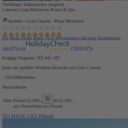
Vielfältiges kulinarisches Angebot
Lopesan Costa Meloneras Resort & Spa
Spanien - Gran Canaria - Playa Meloneras
Für dieses Hotel liegen 7816 Bewertungen mit einer Zustimmung
von 87% vor
(7816)
87%
8-tägige Flugreise, DZ inkl. HP
Einer der größten Wellness-Bereiche auf Gran Canaria
253100
Bestellnr.:
Pauschalreise
Alter Preis
ab €
1.699,-
ab €
1.005,-
pro Person
Preis pro Person
TUI MAGIC LIFE Plimmiri