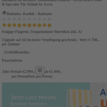
& Spa oder The Abidah by Accra
Barbados -Karibik - Barbados
9-tägige Flugreise, Doppelzimmer Meerblick inkl. AI
Upgrade auf All Inclusive Verpflegung geschenkt - Wert: € 798,-
pro Zimmer
253464
Bestellnr.:
Pauschalreise
Alter Preis
ab €
2.999,-
ab €
1.999,-
pro Person
Preis pro Person