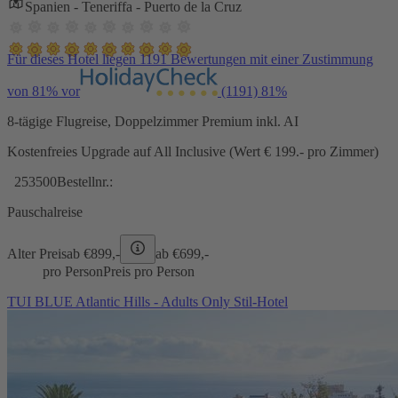
Spanien - Teneriffa - Puerto de la Cruz
Für dieses Hotel liegen 1191 Bewertungen mit einer Zustimmung
von 81% vor
(1191)
81%
8-tägige Flugreise, Doppelzimmer Premium inkl. AI
Kostenfreies Upgrade auf All Inclusive (Wert € 199.- pro Zimmer)
253500
Bestellnr.:
Pauschalreise
Alter Preis
ab €
899,-
ab €
699,-
pro Person
Preis pro Person
TUI BLUE Atlantic Hills - Adults Only Stil-Hotel