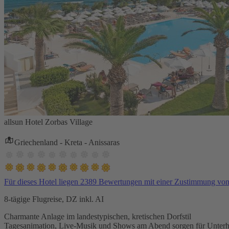
allsun Hotel Zorbas Village
Griechenland - Kreta - Anissaras
Für dieses Hotel liegen 2389 Bewertungen mit einer Zustimmung vo
8-tägige Flugreise, DZ inkl. AI
Charmante Anlage im landestypischen, kretischen Dorfstil
Tagesanimation, Live-Musik und Shows am Abend sorgen für Unterh