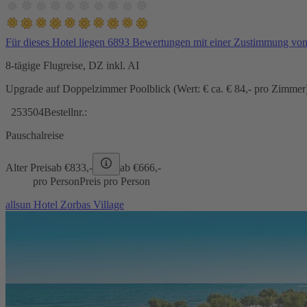
Für dieses Hotel liegen 6893 Bewertungen mit einer Zustimmung vo
8-tägige Flugreise, DZ inkl. AI
Upgrade auf Doppelzimmer Poolblick (Wert: € ca. € 84,- pro Zimmer) 
253504
Bestellnr.:
Pauschalreise
Alter Preis
ab €
833,-
ab €
666,-
pro Person
Preis pro Person
allsun Hotel Zorbas Village