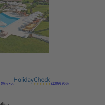
n 96% vor
(2389)
96%
altung