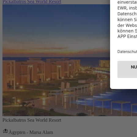
Pickalbatros Sea World Resort
Pickalbatros Sea World Resort
Ägypten - Marsa Alam