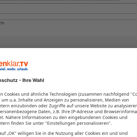
en.
el in einem Paket kombiniert werden – das spart Zeit und Geld. Nutzen 
en!