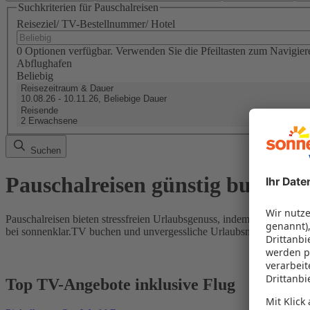
Suchkriterien für Pauschalreisen
Reiseziel/ TV-Bestellnummer/ Hotel
0 Optionen verfügbar. Verwenden Sie die Pfeiltasten zum Navigier
Abflughafen
Beliebig
Reisezeitraum & Dauer
10.08.26 - 10.11.26, Beliebige Dauer
Reisende
2 Erwachsene
Suchen
Pauschalreisen günstig buchen
Pauschalreisen bieten stressfreien Urlaubsgenuss, indem Flug und Hot
bei sonnenklar.TV buchen und unvergessliche Urlaubsmomente erleb
Top TV-Angebote inklusive Flug