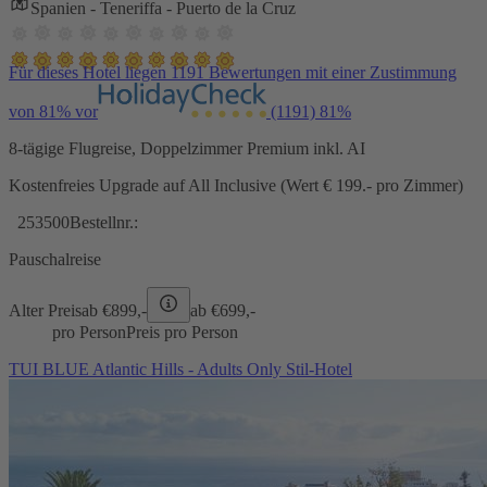
Spanien - Teneriffa - Puerto de la Cruz
Für dieses Hotel liegen 1191 Bewertungen mit einer Zustimmung
von 81% vor
(1191)
81%
8-tägige Flugreise, Doppelzimmer Premium inkl. AI
Kostenfreies Upgrade auf All Inclusive (Wert € 199.- pro Zimmer)
253500
Bestellnr.:
Pauschalreise
Alter Preis
ab €
899,-
ab €
699,-
pro Person
Preis pro Person
TUI BLUE Atlantic Hills - Adults Only Stil-Hotel