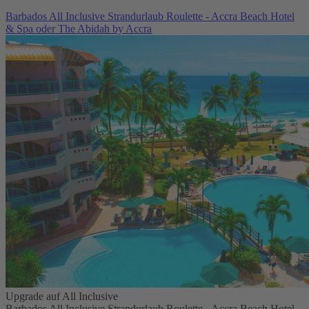
Barbados All Inclusive Strandurlaub Roulette - Accra Beach Hotel
& Spa oder The Abidah by Accra
Upgrade auf All Inclusive
Barbados All Inclusive Strandurlaub Roulette - Accra Beach Hotel