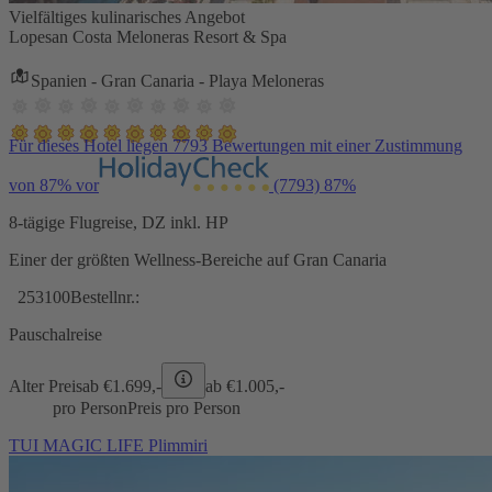
Vielfältiges kulinarisches Angebot
Lopesan Costa Meloneras Resort & Spa
Spanien - Gran Canaria - Playa Meloneras
Für dieses Hotel liegen 7793 Bewertungen mit einer Zustimmung
von 87% vor
(7793)
87%
8-tägige Flugreise, DZ inkl. HP
Einer der größten Wellness-Bereiche auf Gran Canaria
253100
Bestellnr.:
Pauschalreise
Alter Preis
ab €
1.699,-
ab €
1.005,-
pro Person
Preis pro Person
TUI MAGIC LIFE Plimmiri