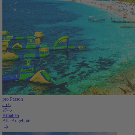
pro Person
ab €
294,-
Kroatien
Alle Angebote