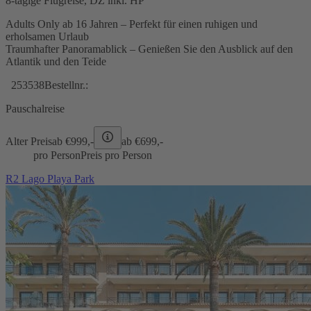
8-tägige Flugreise, DZ inkl. HP
Adults Only ab 16 Jahren – Perfekt für einen ruhigen und
erholsamen Urlaub
Traumhafter Panoramablick – Genießen Sie den Ausblick auf den
Atlantik und den Teide
253538
Bestellnr.:
Pauschalreise
Alter Preis
ab €
999,-
ab €
699,-
pro Person
Preis pro Person
R2 Lago Playa Park