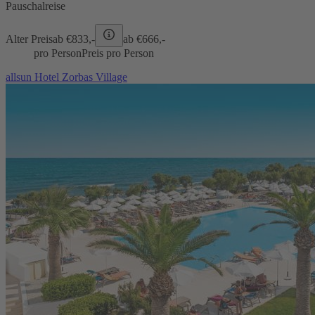
Pauschalreise
Alter Preis
ab €
833,-
ab €
666,-
pro Person
Preis pro Person
allsun Hotel Zorbas Village