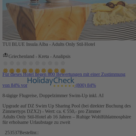
TUI BLUE Insula Alba - Adults Only Stil-Hotel
Griechenland - Kreta - Analipsis
Für dieses Hotel liegen 800 Bewertungen mit einer Zustimmung
von 84% vor
(800)
84%
8-tägige Flugreise, Doppelzimmer Swim-Up inkl. AI
Upgrade auf DZ Swim Up Sharing Pool (bei direkter Buchung des
Zimmertyps DZX2) - Wert: ca. € 550,- pro Zimmer
Adults Only Stil-Hotel ab 16 Jahren – Ruhige Wohlfühlatmosphäre
für erholsame Urlaubstage zu zweit
253537
Bestellnr.: