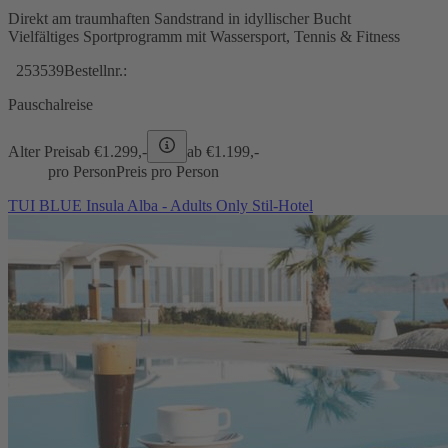
Direkt am traumhaften Sandstrand in idyllischer Bucht
Vielfältiges Sportprogramm mit Wassersport, Tennis & Fitness
253539
Bestellnr.:
Pauschalreise
Alter Preis
ab €
1.299,-
ab €
1.199,-
pro Person
Preis pro Person
TUI BLUE Insula Alba - Adults Only Stil-Hotel