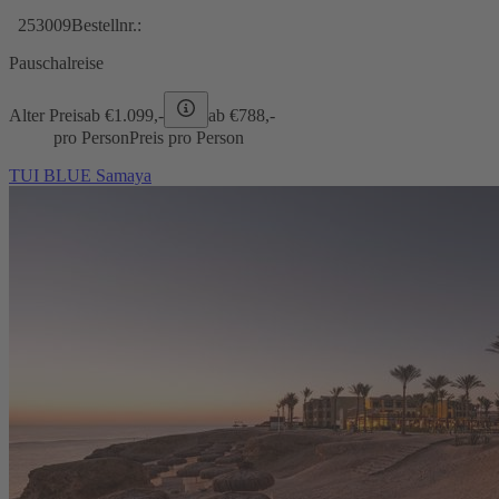
253009
Bestellnr.:
Pauschalreise
Alter Preis
ab €
1.099,-
ab €
788,-
pro Person
Preis pro Person
TUI BLUE Samaya