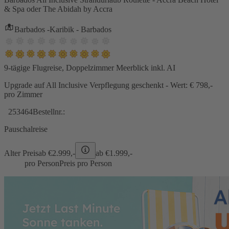
& Spa oder The Abidah by Accra
Barbados -Karibik - Barbados
9-tägige Flugreise, Doppelzimmer Meerblick inkl. AI
Upgrade auf All Inclusive Verpflegung geschenkt - Wert: € 798,-
pro Zimmer
253464
Bestellnr.:
Pauschalreise
Alter Preis
ab €
2.999,-
ab €
1.999,-
pro Person
Preis pro Person