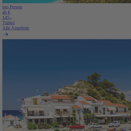
pro Person
ab €
145,-
Türkei
Alle Angebote