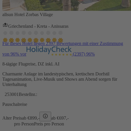
allsun Hotel Zorbas Village
Griechenland - Kreta - Anissaras
Für dieses Hotel liegen 2397 Bewertungen mit einer Zustimmung
von 96% vor
(2397)
96%
8-tägige Flugreise, DZ inkl. AI
Charmante Anlage im landestypischen, kretischen Dorfstil
Tagesanimation, Live-Musik und Shows am Abend sorgen für
Unterhaltung
253001
Bestellnr.:
Pauschalreise
Alter Preis
ab €
899,-
ab €
697,-
pro Person
Preis pro Person