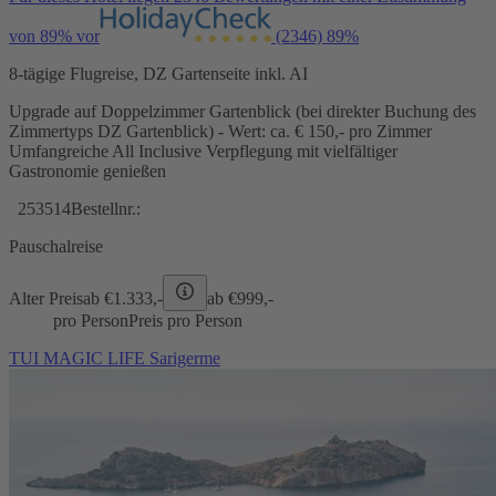
von 89% vor
(2346)
89%
8-tägige Flugreise, DZ Gartenseite inkl. AI
Upgrade auf Doppelzimmer Gartenblick (bei direkter Buchung des
Zimmertyps DZ Gartenblick) - Wert: ca. € 150,- pro Zimmer
Umfangreiche All Inclusive Verpflegung mit vielfältiger
Gastronomie genießen
253514
Bestellnr.:
Pauschalreise
Alter Preis
ab €
1.333,-
ab €
999,-
pro Person
Preis pro Person
TUI MAGIC LIFE Sarigerme