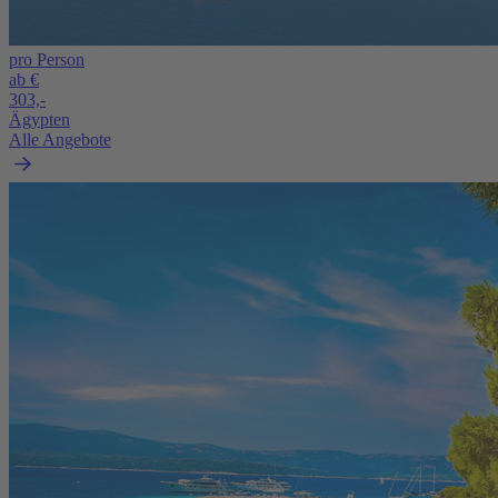
pro Person
ab €
303,-
Ägypten
Alle Angebote