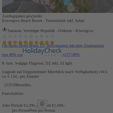
Ausflugspaket geschenkt
Kiwengwa Beach Resort - Traumurlaub inkl. Safari
Tansania, Vereinigte Republik - Ostküste - Kiwengwa
Für dieses Hotel liegen 237 Bewertungen mit einer Zustimmung
von 89% vor
(237)
89%
8- bzw. 9-tägige Flugreise, DZ inkl. AI light
Upgrade auf Doppelzimmer Meerblick (nach Verfügbarkeit) i.W.v.
ca. € 134,- pro Zimmer
253519
Bestellnr.:
Pauschalreise
Alter Preis
ab €
2.296,-
ab €
1.699,-
pro Person
Preis pro Person