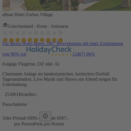
allsun Hotel Zorbas Village
Griechenland - Kreta - Anissaras
Für dieses Hotel liegen 2407 Bewertungen mit einer Zustimmung
von 96% vor
(2407)
96%
8-tägige Flugreise, DZ inkl. AI
Charmante Anlage im landestypischen, kretischen Dorfstil
Tagesanimation, Live-Musik und Shows am Abend sorgen für
Unterhaltung
253001
Bestellnr.:
Pauschalreise
Alter Preis
ab €
899,-
ab €
697,-
pro Person
Preis pro Person