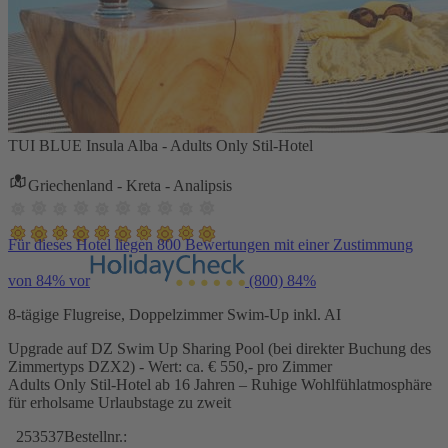
TUI BLUE Insula Alba - Adults Only Stil-Hotel
Griechenland - Kreta - Analipsis
Für dieses Hotel liegen 800 Bewertungen mit einer Zustimmung
von 84% vor
(800)
84%
8-tägige Flugreise, Doppelzimmer Swim-Up inkl. AI
Upgrade auf DZ Swim Up Sharing Pool (bei direkter Buchung des
Zimmertyps DZX2) - Wert: ca. € 550,- pro Zimmer
Adults Only Stil-Hotel ab 16 Jahren – Ruhige Wohlfühlatmosphäre
für erholsame Urlaubstage zu zweit
253537
Bestellnr.: