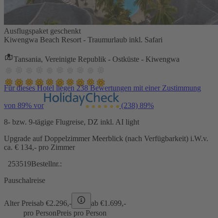
Ausflugspaket geschenkt
Kiwengwa Beach Resort - Traumurlaub inkl. Safari
Tansania, Vereinigte Republik - Ostküste - Kiwengwa
Für dieses Hotel liegen 238 Bewertungen mit einer Zustimmung
von 89% vor
(238)
89%
8- bzw. 9-tägige Flugreise, DZ inkl. AI light
Upgrade auf Doppelzimmer Meerblick (nach Verfügbarkeit) i.W.v.
ca. € 134,- pro Zimmer
253519
Bestellnr.:
Pauschalreise
Alter Preis
ab €
2.296,-
ab €
1.699,-
pro Person
Preis pro Person