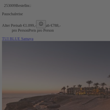
253009
Bestellnr.:
Pauschalreise
Alter Preis
ab €
1.099,-
ab €
788,-
pro Person
Preis pro Person
TUI BLUE Samaya