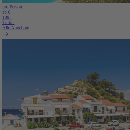
pro Person
ab €
109,-
Türkei
Alle Angebote