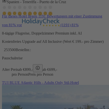
Spanien - Teneriffa - Puerto de la Cruz
Für dieses Hotel liegen 1191 Bewertungen mit einer Zustimmung
von 81% vor
(1191)
81%
8-tägige Flugreise, Doppelzimmer Premium inkl. AI
Kostenfreies Upgrade auf All Inclusive (Wert € 199.- pro Zimmer)
253500
Bestellnr.:
Pauschalreise
Alter Preis
ab €
899,-
ab €
699,-
pro Person
Preis pro Person
TUI BLUE Atlantic Hills - Adults Only Stil-Hotel