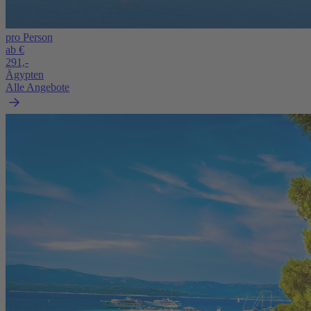
pro Person
ab €
291,-
Ägypten
Alle Angebote