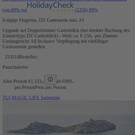
von 89% vor
(2350)
89%
8-tägige Flugreise, DZ Gartenseite inkl. AI
Upgrade auf Doppelzimmer Gartenblick (bei direkter Buchung des
Zimmertyps DZ Gartenblick) - Wert: ca. € 150,- pro Zimmer
Umfangreiche All Inclusive Verpflegung mit vielfältiger
Gastronomie genießen
253514
Bestellnr.:
Pauschalreise
Alter Preis
ab €
1.333,-
ab €
999,-
pro Person
Preis pro Person
TUI MAGIC LIFE Sarigerme