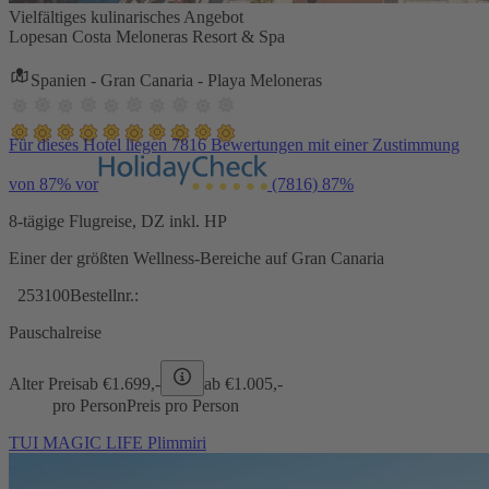
Vielfältiges kulinarisches Angebot
Lopesan Costa Meloneras Resort & Spa
Spanien - Gran Canaria - Playa Meloneras
Für dieses Hotel liegen 7816 Bewertungen mit einer Zustimmung
von 87% vor
(7816)
87%
8-tägige Flugreise, DZ inkl. HP
Einer der größten Wellness-Bereiche auf Gran Canaria
253100
Bestellnr.:
Pauschalreise
Alter Preis
ab €
1.699,-
ab €
1.005,-
pro Person
Preis pro Person
TUI MAGIC LIFE Plimmiri