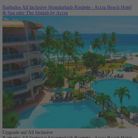
Barbados All Inclusive Strandurlaub Roulette - Accra Beach Hotel
& Spa oder The Abidah by Accra
Upgrade auf All Inclusive
Barbados All Inclusive Strandurlaub Roulette - Accra Beach Hotel