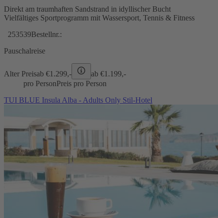
Direkt am traumhaften Sandstrand in idyllischer Bucht
Vielfältiges Sportprogramm mit Wassersport, Tennis & Fitness
253539
Bestellnr.:
Pauschalreise
Alter Preis
ab €
1.299,-
ab €
1.199,-
pro Person
Preis pro Person
TUI BLUE Insula Alba - Adults Only Stil-Hotel