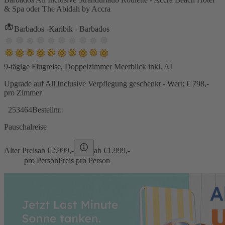
& Spa oder The Abidah by Accra
Barbados -Karibik - Barbados
9-tägige Flugreise, Doppelzimmer Meerblick inkl. AI
Upgrade auf All Inclusive Verpflegung geschenkt - Wert: € 798,-
pro Zimmer
253464
Bestellnr.:
Pauschalreise
Alter Preis
ab €
2.999,-
ab €
1.999,-
pro Person
Preis pro Person