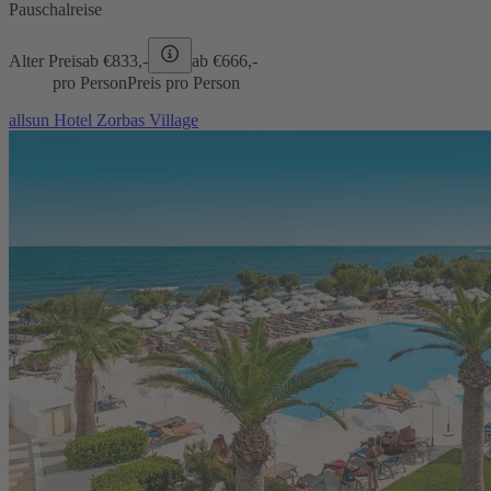
Pauschalreise
Alter Preis
ab €
833,-
ab €
666,-
pro Person
Preis pro Person
allsun Hotel Zorbas Village