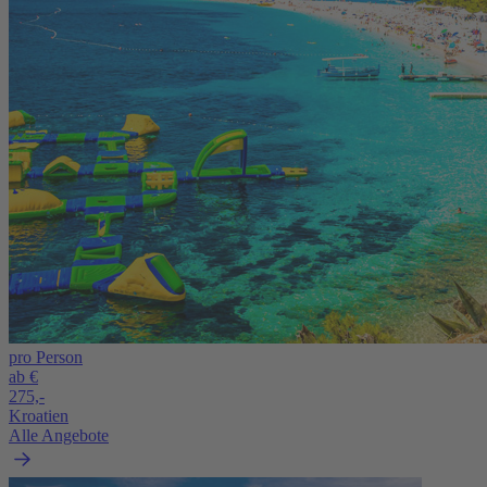
pro Person
ab €
275,-
Kroatien
Alle Angebote