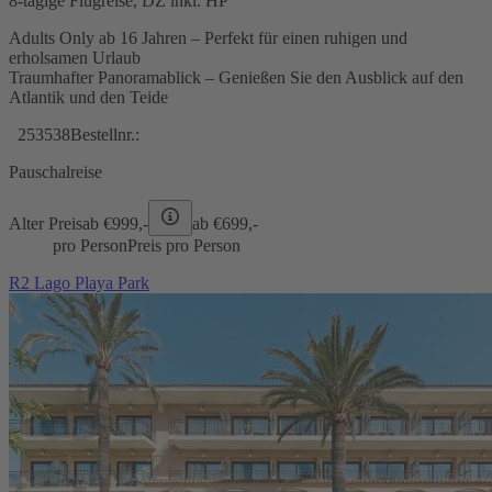
8-tägige Flugreise, DZ inkl. HP
Adults Only ab 16 Jahren – Perfekt für einen ruhigen und
erholsamen Urlaub
Traumhafter Panoramablick – Genießen Sie den Ausblick auf den
Atlantik und den Teide
253538
Bestellnr.:
Pauschalreise
Alter Preis
ab €
999,-
ab €
699,-
pro Person
Preis pro Person
R2 Lago Playa Park